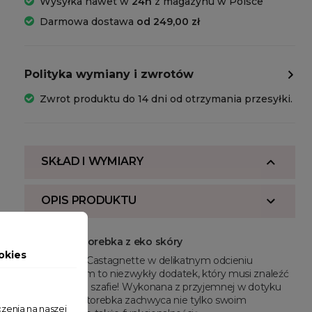
Wysyłka nawet w
24h
z magazynu w Polsce
Darmowa dostawa
od 249,00 zł
Polityka wymiany i zwrotów
Zwrot produktu do 14 dni od otrzymania przesyłki.
SKŁAD I WYMIARY
OPIS PRODUKTU
Wyjątkowa torebka z eko skóry
okies
Torebka Lulu Castagnette w delikatnym odcieniu
Jasnoróżowym to niezwykły dodatek, który musi znaleźć
się w kobiecej szafie! Wykonana z przyjemnej w dotyku
eko-skóry, ta torebka zachwyca nie tylko swoim
zenia na naszej