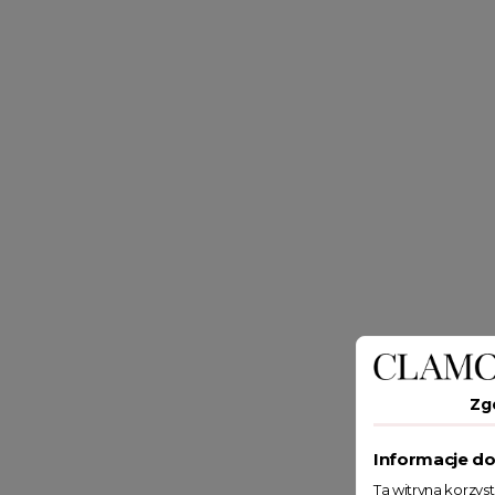
Zg
Informacje do
Ta witryna korzys