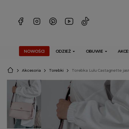
<script> dlApi = { cmd: [] }; </script> <script src="https://l
NOWOŚCI
ODZIEŻ
OBUWIE
AKCE
Akcesoria
Torebki
Torebka Lulu Castagnette ja