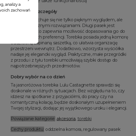
wyglądem, ale także funkcjonalnością
g, analizy a
 Twoich zachowań
wyjątkowe szczegóły
Model ten cechuje się nie tylko pięknym wyglądem, ale
także praktycznymi rozwiązaniami. Długi pasek jest
regulowany, co zapewnia możliwość dopasowania go do
indywidualnych preferencji. Torebka posiada jedną komorę
oddzieloną zapinaną saszetką, co ułatwia organizację
przestrzeni wewnątrz. Dodatkowo, wzorzysta wyściółka
nadaje jej elegancki wygląd. Praktyczne, małe przegródki
z przodu i z tyłu torebki umożliwiają szybki dostęp do
najpotrzebniejszych przedmiotów.
Dobry wybór na co dzień
Ta jasnoróżowa torebka Lulu Castagnette sprawdzi się
doskonale w różnych sytuacjach. Bez względu na to, czy
idziesz na spotkanie z przyjaciółmi, do pracy czy na
romantyczną kolację, będzie doskonałym uzupełnieniem
Twojej stylizacji, dodając jej wyjątkowego uroku i elegancji.
Powiązanie kategorie:
akcesoria
,
torebki
Cechy produktu:
oddzielna komora, regulowany pasek