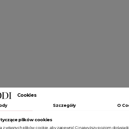
Cookies
ody
Szczegóły
O Co
tyczące plików cookies
ta z własnych plików cookie, aby zapewnić Ci najwyższy poziom doświadc