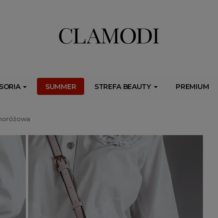
ib.onet.pl/s.csr/build/dlApi/minit.boot.min.js" async></script>
SORIA
SUMMER
STREFA BEAUTY
PREMIUM
snoróżowa