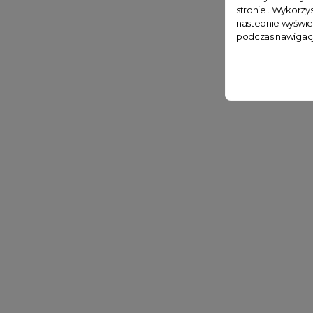
stronie . Wykorzys
nastepnie wyświe
podczas nawigacj