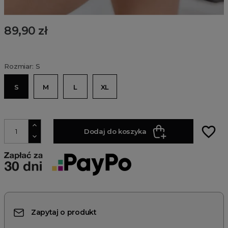
89,90 zł
Rozmiar: S
S
M
L
XL
favorite_border
Dodaj do koszyka
Zapytaj o produkt