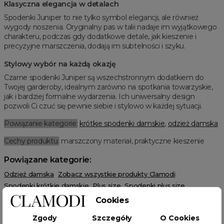
Klasyczna elegancja w detalach
Spodenki Juniper to nie tylko symbol elegancji, ale również
wygody noszenia. Oryginalny pas w talii nadaje im wyjątkowego
charakteru, podczas gdy dodatkowe detale, jak kieszenie i
precyzyjne marszczenia, dodają im subtelności i szyku.
Stylowy wybór na każdą okazję
Czarne spodenki Juniper są wszechstronnym dodatkiem do
Twojej garderoby, idealnym zarówno na spotkania towarzyskie,
jak i bardziej formalne wydarzenia. Ich uniwersalny design
pozwoli Ci czuć się pewnie siebie i stylowo w każdej sytuacji.
Powiązanie kategorie:
krótkie spodenki damskie
,
odzież damska
Cechy produktu:
marszczony materiał, praktyczne kieszenie
Powiązane kategorie:
Odzież damska
Zobacz wszystkie produkty Clamodi
Spodenki krótkie damskie
Plus size
Spodenki plus size
HOT SALE
Cookies
Zgody
Szczegóły
O Cookies