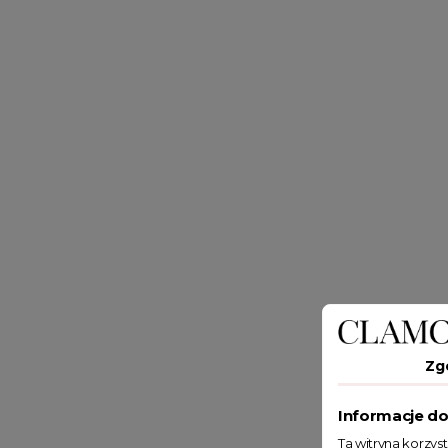
Zg
Informacje do
Ta witryna korzys