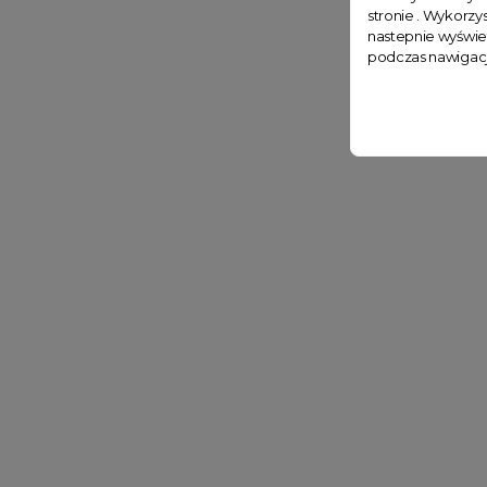
stronie . Wykorzys
nastepnie wyświe
podczas nawigacj