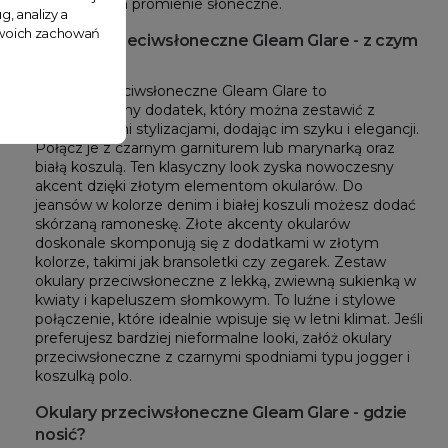
ekspozycji na promienie słoneczne.
g, analizy a
 Twoich zachowań
Okulary przeciwsłoneczne Gleam Glare - z czym
łączyć?
Okulary przeciwsłoneczne Gleam Glare to 
wszechstronny dodatek, który można zestawić z 
różnorodnymi stylizacjami, dodając im szyku i elegancji. 
Połącz je z
 czarnym garniturem lub marynarką oraz 
białą koszulą. Ten klasyczny look zyska nowoczesny 
akcent dzięki złotym elementom okularów. 
Do 
jeansów w kolorze denim i białej koszuli możesz dodać 
skórzaną ramoneskę. Złote akcenty okularów 
doskonale skomponują się z dodatkami w złotym 
kolorze, takimi jak bransoletki czy zegarek. 
Zestaw 
okulary przeciwsłoneczne z lekką, zwiewną sukienką w 
kwiaty i kapeluszem słomkowym. To luźne i stylowe 
połączenie, które idealnie wpisuje się w letni klimat. J
eśli 
preferujesz bardziej nieformalne looki, załóż okulary 
przeciwsłoneczne z czarnymi spodniami typu jogger i 
koszulką polo. 
Okulary przeciwsłoneczne Gleam Glare - gdzie
nosić?