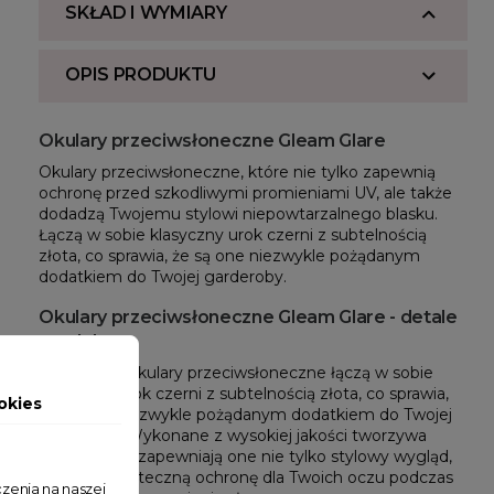
SKŁAD I WYMIARY
OPIS PRODUKTU
Okulary przeciwsłoneczne Gleam Glare
Okulary przeciwsłoneczne, które nie tylko zapewnią 
ochronę przed szkodliwymi promieniami UV, ale także 
dodadzą Twojemu stylowi niepowtarzalnego blasku. 
Ł
ączą w sobie klasyczny urok czerni z subtelnością 
złota, co sprawia, że są one niezwykle pożądanym 
dodatkiem do Twojej garderoby.
Okulary przeciwsłoneczne Gleam Glare - detale
produktu
Eleganckie okulary przeciwsłoneczne łączą w sobie 
klasyczny urok czerni z subtelnością złota, co sprawia, 
okies
że są one niezwykle pożądanym dodatkiem do Twojej 
garderoby. Wykonane z wysokiej jakości tworzywa 
sztucznego, zapewniają one nie tylko stylowy wygląd, 
ale także skuteczną ochronę dla Twoich oczu podczas 
zenia na naszej