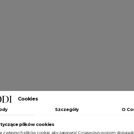
Cookies
ody
Szczegóły
O Co
tyczące plików cookies
ta z własnych plików cookie, aby zapewnić Ci najwyższy poziom doświadc