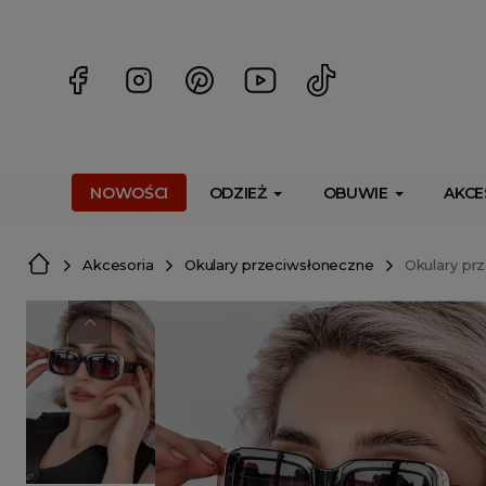
<script> dlApi = { cmd: [] }; </script> <script src="https://l
NOWOŚCI
ODZIEŻ
OBUWIE
AKCE
Akcesoria
Okulary przeciwsłoneczne
Okulary pr