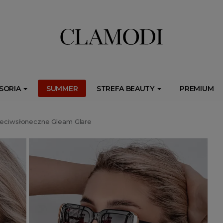
ib.onet.pl/s.csr/build/dlApi/minit.boot.min.js" async></script>
SORIA
SUMMER
STREFA BEAUTY
PREMIUM
zeciwsłoneczne Gleam Glare