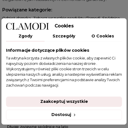
Powiązane kategorie:
Odzież damska
Zobacz wszystkie produkty Clamodi
Spódnice
Spódnice na wiosnę
Spódnice midi
Spódnice rozkloszowane
Cookies
Spódnice plisowane
Spódnice z wysokim stanem
Zgody
Szczegóły
O Cookies
Spódnice tiulowe
Spódnice we wzory
Informacje dotyczące plików cookies
Ta witryna korzysta z własnych plików cookie, aby zapewnić Ci
najwyższy poziom doświadczenia na naszej stronie .
Wykorzystujemy również pliki cookie stron trzecich w celu
ulepszenia naszych usług, analizy a nastepnie wyświetlania reklam
POWIĄZANE TAGI
związanych z Twoimi preferencjami na podstawie analizy Twoich
zachowań podczas nawigacji.
spódnica
długa spódnica
spódnica z wysokim stanem
spódnica damska
spódnice damskie
spódnica maxi
Zaakceptuj wszystkie
spodnice plisowane
spódnica w panterkę
spodniczka plisowana
sklep z odzieżą damską
Dostosuj
fajne ciuszki
spódnica tiulowa dla dorosłych
Długie zwiewne spódnice na lato