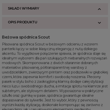
SKŁAD I WYMIARY
OPIS PRODUKTU
Beżowa spódnica Scout
Plisowana spódnica Scout w beżowym odcieniu z wzorem
panterki łączy w sobie klasyczną elegancję z nutą dzikiego
akcentu. To wyjątkowe połączenie sprawia, że spódnica staje się
idealnym wyborem dla pań szukających niebanalnych rozwiązań
modowych. Skomponowana z dwóch starannie dobranych
materiałów: plisowanej, półtransparentnej warstwy z
uwodzicielskim, zwierzęcym printem oraz podszewki w głębokiej
czerni, która zapewnia komfort i swobodę noszenia. Pleciony
pasek w stylu boho z zaokrągloną klamrą dodaje całej stylizacji
nieco luzu i swobodnego ducha, a imitacja splotu na klamrze jest
subtelnym, ale stylowym detalem. Wyposażona w praktyczne
szlufki oraz gumkę w pasie, spódnica gwarantuje idealne
dopasowanie do sylwetki. Jest to wybór, który z pewnością
wyróżni każdą stylizację, doskonale komponując się zarówno z
eleganckimi, jak i casualowymi elementami garderoby.