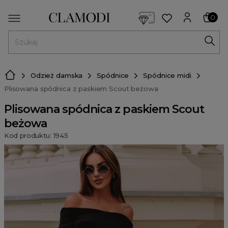
<script> dlApi = { cmd: [] }; </script> <script src="https://l
0
MENU
Odzież damska
Spódnice
Spódnice midi
Plisowana spódnica z paskiem Scout beżowa
Plisowana spódnica z paskiem Scout
beżowa
Kod produktu: 1945