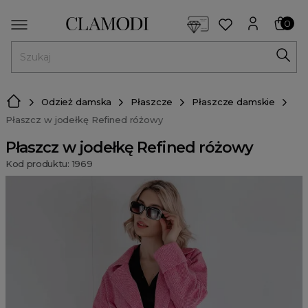
<script> dlApi = { cmd: [] }; </script> <script src="https://l
0
MENU
Odzież damska
Płaszcze
Płaszcze damskie
Płaszcz w jodełkę Refined różowy
Płaszcz w jodełkę Refined różowy
Kod produktu: 1969