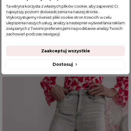
kurtka damska jesień
kurteczki jesienne damskie
Ta witryna korzysta z własnych plików cookie, aby zapewnić Ci
moda kurtki damskie
modne płaszcze damskie
najwyższy poziom doświadczenia na naszej stronie .
płaszcze jesienne damskie
elegancki płaszcz wiosenny
Wykorzystujemy również pliki cookie stron trzecich w celu
ulepszenia naszych usług, analizy a nastepnie wyświetlania reklam
płaszcz oversize damski
związanych z Twoimi preferencjami na podstawie analizy Twoich
zachowań podczas nawigacji.
Zaakceptuj wszystkie
MOGĄ CI SIĘ SPODOBAĆ
Dostosuj