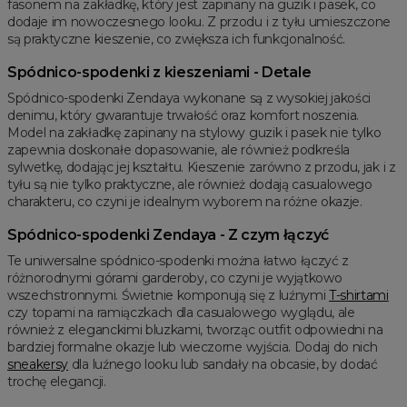
fasonem na zakładkę, który jest zapinany na guzik i pasek, co
dodaje im nowoczesnego looku. Z przodu i z tyłu umieszczone
są praktyczne kieszenie, co zwiększa ich funkcjonalność.
Spódnico-spodenki z kieszeniami - Detale
Spódnico-spodenki Zendaya wykonane są z wysokiej jakości
denimu, który gwarantuje trwałość oraz komfort noszenia.
Model na zakładkę zapinany na stylowy guzik i pasek nie tylko
zapewnia doskonałe dopasowanie, ale również podkreśla
sylwetkę, dodając jej kształtu. Kieszenie zarówno z przodu, jak i z
tyłu są nie tylko praktyczne, ale również dodają casualowego
charakteru, co czyni je idealnym wyborem na różne okazje.
Spódnico-spodenki Zendaya - Z czym łączyć
Te uniwersalne spódnico-spodenki można łatwo łączyć z
różnorodnymi górami garderoby, co czyni je wyjątkowo
wszechstronnymi. Świetnie komponują się z luźnymi
T-shirtami
czy topami na ramiączkach dla casualowego wyglądu, ale
również z eleganckimi bluzkami, tworząc outfit odpowiedni na
bardziej formalne okazje lub wieczorne wyjścia. Dodaj do nich
sneakersy
dla luźnego looku lub sandały na obcasie, by dodać
trochę elegancji.