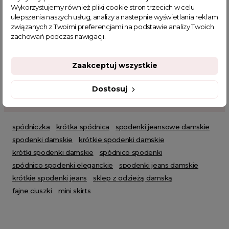
Wykorzystujemy również pliki cookie stron trzecich w celu
Spodenki plus size
Spódnice plus size
Spódnice mini
ulepszenia naszych usług, analizy a nastepnie wyświetlania reklam
Spódnice jeansowe
Szorty jeansowe
Spódnice wieczorowe
związanych z Twoimi preferencjami na podstawie analizy Twoich
Najnowsze produkty
Polecane produkty
SUMMER
HOT SALE
zachowań podczas nawigacji.
Zaakceptuj wszystkie
Dostosuj
POWIĄZANE TAGI
spódniczka
krótka spódnica
spodenki jeansowe damskie
spodenki damskie
krótkie spodenki damskie
krótki spodenki damskie
spódnico spodenki
spódnico spodenki eleganckie
spodenki jeans damskie
krótkie spodenki jeans
sklep z odzieżą damską
fajne ciuszki
mini skirts