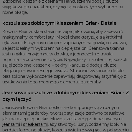
Zdobione kieszenie z cekinami i łańcuszkami dodają bluzce
wyjątkowego charakteru, czyniąc ją doskonałym wyborem na
różne okazje.
koszula ze zdobionymi kieszeniami Briar - Detale
Koszula Briar została starannie zaprojektowana, aby zapewnić
maksymalny komfort i styl. Model charakteryzuje się krótkimi
rękawami i klasycznym krojem zapinanym na guziki, co sprawia,
że jest idealnym wyborem na cieplejsze dni. Jeansowa tkanina
jest miękka i przyjemna w dotyku, a jednocześnie trwała i
odporna na codzienne zużycie. Największym atutem tej koszuli
są jej zdobione kieszenie – cekiny i łańcuszki dodają bluzce
elegancji i nowoczesnego wyrazu. Starannie wykonane detale
oraz solidne wykończenie zapewniają długotrwałą satysfakcję z
użytkowania tego modnego elementu garderoby.
Jeansowa koszula ze zdobionymi kieszeniami Briar - Z
czym łączyć
Jeansowa koszula Briar doskonale komponuje się z różnymi
elementami garderoby, tworząc stylizacje zarówno casualowe,
jak i bardziej eleganckie. Możesz zestawić ją z dopasowanymi
jeansami
i
sneakersami
, aby stworzyć luźny, codzienny look. Na
bardziej formalne okazje, koszula świetnie wygląda w połączeniu