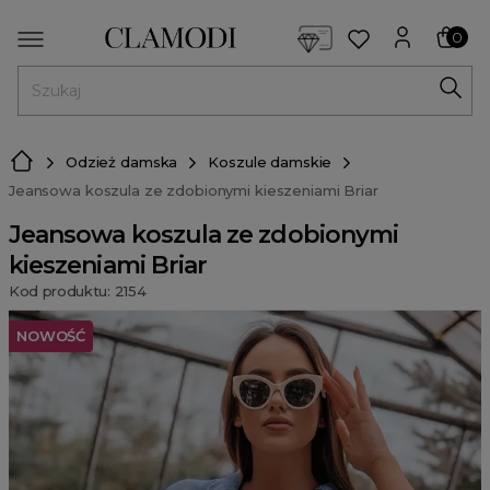
<script> dlApi = { cmd: [] }; </script> <script src="https://l
0
MENU
Odzież damska
Koszule damskie
Jeansowa koszula ze zdobionymi kieszeniami Briar
Jeansowa koszula ze zdobionymi
kieszeniami Briar
Kod produktu: 2154
NOWOŚĆ