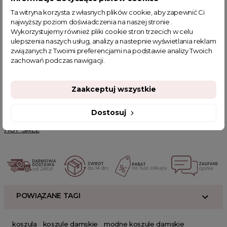
koszule do pracy, koszule luźne
Ta witryna korzysta z własnych plików cookie, aby zapewnić Ci
najwyższy poziom doświadczenia na naszej stronie .
Jeansowa koszula ze zdobionymi kieszeniami Briar -
Wykorzystujemy również pliki cookie stron trzecich w celu
Cechy produktu
ulepszenia naszych usług, analizy a nastepnie wyświetlania reklam
krótkie rękawy, zapięcie na guziki
związanych z Twoimi preferencjami na podstawie analizy Twoich
zachowań podczas nawigacji.
Powiązane kategorie:
Nowości w butiku Clamodi
Odzież damska
Zaakceptuj wszystkie
Zobacz wszystkie produkty Clamodi
Zobacz nowości Clamodi
Koszule damskie
Koszule do pracy
Koszule luźne
Dostosuj
Koszule rozpinane
Koszule jeansowe
Najnowsze produkty
HOT SALE
POWIĄZANE TAGI
koszula
koszule damskie
modne koszule damskie