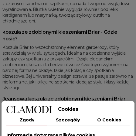
z czarnymi spodniami i szpilkami, co nada Twojemu wyglądowi
wyrafinowania. Bluzka świetnie wygląda również pod lekki
kardiganem lub marynarką, tworząc stylowy outfit na
chłodniejsze dni.
koszula ze zdobionymi kieszeniami Briar - Gdzie
nosić?
Koszula Briar to wszechstronny element garderoby, który
sprawdzi się w wielu sytuacjach. Idealna na codzienne wyjścia,
zakupy czy spotkania z przyjaciółmi. Dzięki eleganckim
zdobieniom, koszula ta będzie również świetnym wyborem na
bardziej formalne okazje, takie jak kolacje czy spotkania
biznesowe. Jej uniwersalny design sprawia, że pasuje zarówno na
nieformalne, jak i oficjalne spotkania, dodając stylu i klasy każdej
stylizacji.
Jeansowa koszula ze zdobionymi kieszeniami Briar -
Rozmiary
Cookies
Model dostępny w jednym rozmiarze uniwersalnym
Zgody
Szczegóły
O Cookies
odpowiednim dla rozmiarów: S, M, L oraz XL
koszula ze zdobionymi kieszeniami Briar - Kategorie
Informacje dotyczące plików cookies