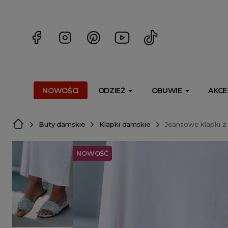
<script> dlApi = { cmd: [] }; </script> <script src="https://l
NOWOŚCI
ODZIEŻ
OBUWIE
AKCE
Buty damskie
Klapki damskie
Jeansowe klapki z
NOWOŚĆ