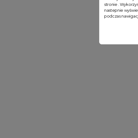
stronie . Wykorzys
nastepnie wyświe
podczas nawigacj