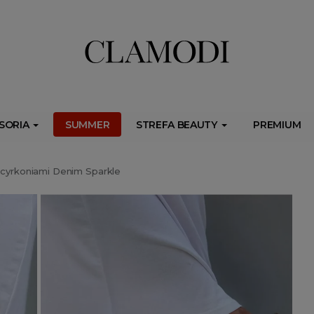
ib.onet.pl/s.csr/build/dlApi/minit.boot.min.js" async></script>
SORIA
SUMMER
STREFA BEAUTY
PREMIUM
 cyrkoniami Denim Sparkle