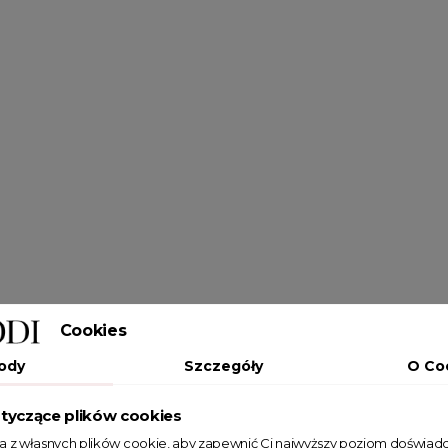
Cookies
ody
Szczegóły
O Co
tyczące plików cookies
ta z własnych plików cookie, aby zapewnić Ci najwyższy poziom doświadc