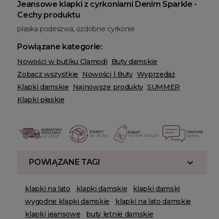
Jeansowe klapki z cyrkoniami Denim Sparkle -
Cechy produktu
płaska podeszwa, ozdobne cyrkonie
Powiązane kategorie:
Nowości w butiku Clamodi
Buty damskie
Zobacz wszystkie
Nowości | Buty
Wyprzedaż
Klapki damskie
Najnowsze produkty
SUMMER
Klapki płaskie
POWIĄZANE TAGI
klapki na lato
klapki damskie
klapki damski
wygodne klapki damskie
klapki na lato damskie
klapki jeansowe
buty letnie damskie