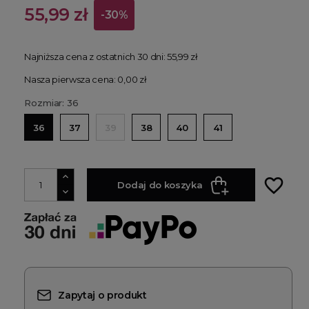
55,99 zł
-30%
Najniższa cena z ostatnich 30 dni:
55,99 zł
Nasza pierwsza cena: 0,00 zł
Rozmiar: 36
36
37
39
38
40
41
favorite_border
Dodaj do koszyka
Zapytaj o produkt