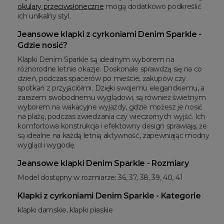
okulary przeciwsłoneczne
mogą dodatkowo podkreślić
ich unikalny styl.
Jeansowe klapki z cyrkoniami Denim Sparkle -
Gdzie nosić?
Klapki Denim Sparkle są idealnym wyborem na
różnorodne letnie okazje. Doskonale sprawdzą się na co
dzień, podczas spacerów po mieście, zakupów czy
spotkań z przyjaciółmi. Dzięki swojemu eleganckiemu, a
zarazem swobodnemu wyglądowi, są również świetnym
wyborem na wakacyjne wyjazdy, gdzie możesz je nosić
na plażę, podczas zwiedzania czy wieczornych wyjść. Ich
komfortowa konstrukcja i efektowny design sprawiają, że
są idealne na każdą letnią aktywność, zapewniając modny
wygląd i wygodę.
Jeansowe klapki Denim Sparkle - Rozmiary
Model dostępny w rozmiarze: 36, 37, 38, 39, 40, 41
Klapki z cyrkoniami Denim Sparkle - Kategorie
klapki damskie, klapki płaskie