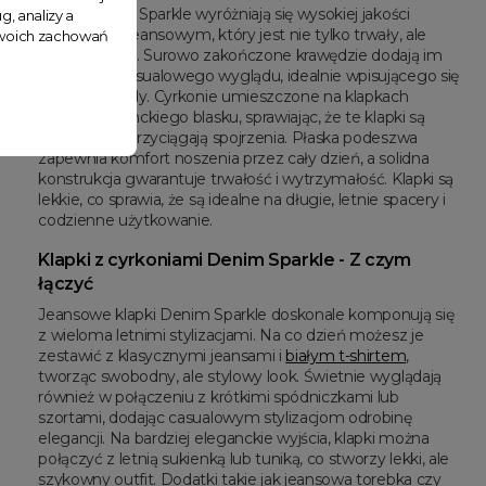
Klapki Denim Sparkle wyróżniają się wysokiej jakości
g, analizy a
materiałem jeansowym, który jest nie tylko trwały, ale
 Twoich zachowań
także stylowy. Surowo zakończone krawędzie dodają im
modnego, casualowego wyglądu, idealnie wpisującego się
w letnie trendy. Cyrkonie umieszczone na klapkach
dodają eleganckiego blasku, sprawiając, że te klapki są
wyjątkowe i przyciągają spojrzenia. Płaska podeszwa
zapewnia komfort noszenia przez cały dzień, a solidna
konstrukcja gwarantuje trwałość i wytrzymałość. Klapki są
lekkie, co sprawia, że są idealne na długie, letnie spacery i
codzienne użytkowanie.
Klapki z cyrkoniami Denim Sparkle - Z czym
łączyć
Jeansowe klapki Denim Sparkle doskonale komponują się
z wieloma letnimi stylizacjami. Na co dzień możesz je
zestawić z klasycznymi jeansami i
białym t-shirtem
,
tworząc swobodny, ale stylowy look. Świetnie wyglądają
również w połączeniu z krótkimi spódniczkami lub
szortami, dodając casualowym stylizacjom odrobinę
elegancji. Na bardziej eleganckie wyjścia, klapki można
połączyć z letnią sukienką lub tuniką, co stworzy lekki, ale
szykowny outfit. Dodatki takie jak jeansowa torebka czy