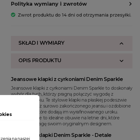
Polityka wymiany i zwrotów
Zwrot produktu do 14 dni od otrzymania przesyłki.
SKŁAD I WYMIARY
OPIS PRODUKTU
Jeansowe klapki z cyrkoniami Denim Sparkle
Jeansowe klapki z cyrkoniami Denim Sparkle to doskonały
wybór dla tych, którzy pragną połączyć wygodę z
odrobiną blasku. Te stylowe klapki na płaskiej podeszwie
wykonane są z surowo zakończonego jeansu i ozdobione
cyrkoniami, które dodają im wyrafinowanego uroku.
okies
Denim Sparkle to idealne obuwie na letnie dni, które
przyciąga uwagę swoim oryginalnym designem.
Jeansowe klapki Denim Sparkle - Detale
zenia na naszej