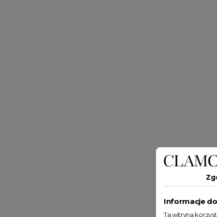
Zg
Informacje do
Ta witryna korzys