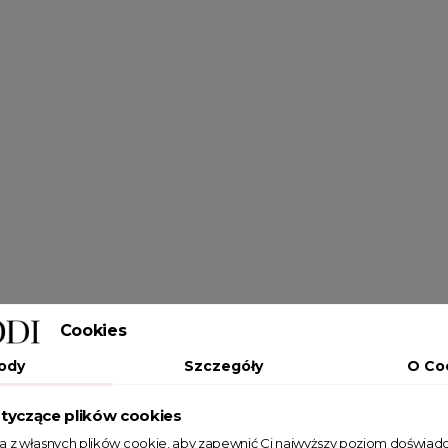
Cookies
ody
Szczegóły
O Co
tyczące plików cookies
ta z własnych plików cookie, aby zapewnić Ci najwyższy poziom doświadc