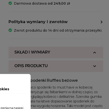
Darmowa dostawa
od 249,00 zł
Polityka wymiany i zwrotów
Zwrot produktu do 14 dni od otrzymania przesyłki.
SKŁAD I WYMIARY
OPIS PRODUKTU
Spódnico spodenki Ruffles beżowe
Modne spódnico spodenki to must have w kobiecej
okies
szafie! Charakteryzuje się falbankami w dolnej części, co
sprawia, że wyglądają kobieco i delikatnie. Szeroka gumka
w pasie pozwala na łatwe dopasowanie spodenek do
figury i zapewnia wygodę noszenia. Taki model jest często
zenia na naszej