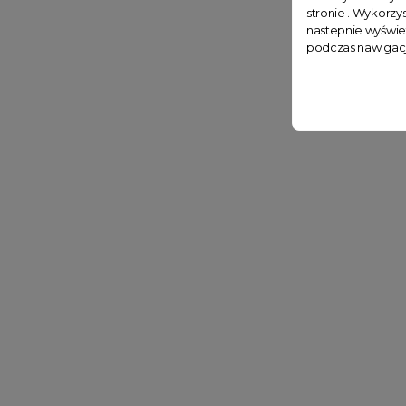
stronie . Wykorzys
nastepnie wyświe
podczas nawigacj