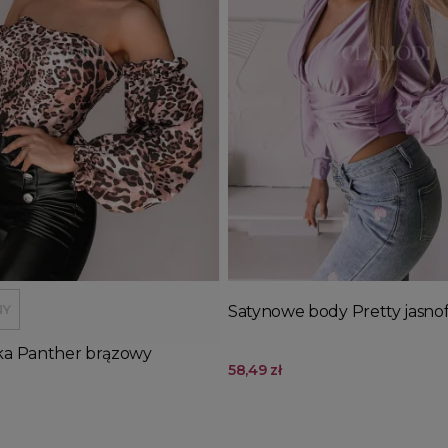
Wyprzedany
Wyprzedany
j do koszyka
Dodaj do koszyka
NY
Satynowe body Pretty jasno
ka Panther brązowy
58,49 zł