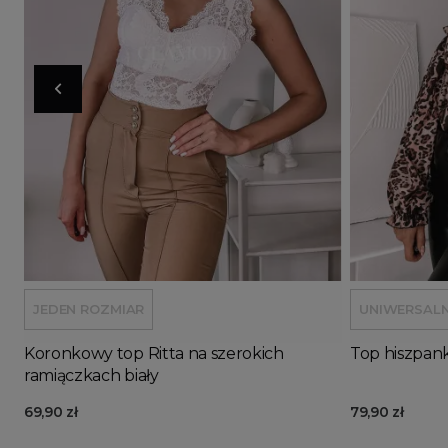
Doda
JEDEN ROZMIAR
UNIWERSAL
Koronkowy top Ritta na szerokich
Top hiszpan
ramiączkach biały
69,90 zł
79,90 zł