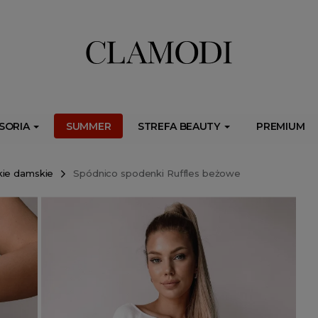
ib.onet.pl/s.csr/build/dlApi/minit.boot.min.js" async></script>
SORIA
SUMMER
STREFA BEAUTY
PREMIUM
kie damskie
Spódnico spodenki Ruffles beżowe