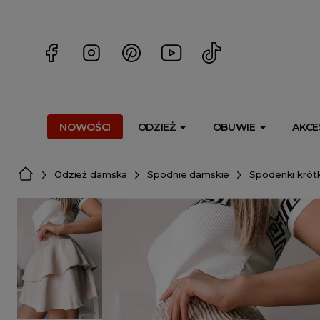
<script> dlApi = { cmd: [] }; </script> <script src="https://l
NOWOŚCI
ODZIEŻ
OBUWIE
AKCE
Odzież damska
Spodnie damskie
Spodenki krót