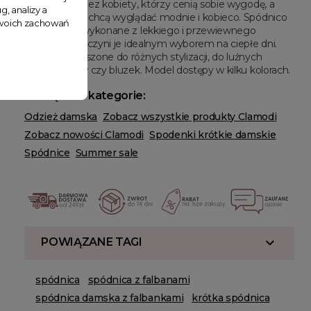
wybierany przez kobiety, którzy cenią sobie wygodę, a
g, analizy a
jednocześnie chcą wyglądać modnie i kobieco. Spódnico
 Twoich zachowań
spodenki są wykonane z lekkiego i przewiewnego
materiału, co czyni je idealnym wyborem na ciepłe dni.
Mogą być noszone do różnych stylizacji, do luźnych
koszul, topów czy bluzek. Model dostępy w kilku kolorach.
Powiązane kategorie:
Odzież damska
Zobacz wszystkie produkty Clamodi
Zobacz nowości Clamodi
Spodenki krótkie damskie
Spódnice
Summer sale
POWIĄZANE TAGI
spódnica
spódnica z falbanami
spódnica damska z falbankami
krótka spódnica