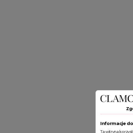
Zg
Informacje do
Ta witryna korzys