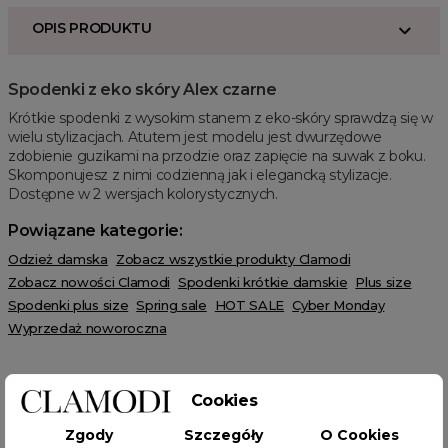
OPIS PRODUKTU
Spodenki z eko skóry Alex czarne
Krótkie spodenki z wysokim stanem z eko-skóry sprawdzą się w
wielu stylizacjach. Atutem jest modelu jest dwurzędowe
zdobienie guzikami na przodzie oraz zapięcie na suwak z boku.
Skomponujesz z nimi codzienną jak i elegancką stylizacje.
Dostępne w 2 wersjach kolorystycznych.
Powiązane kategorie:
Odzież damska
Zobacz wszystkie produkty Clamodi
Zobacz nowości Clamodi
Spodenki krótkie damskie
Plus size
Spodenki plus size
Spring sale
HOT SALE
Cyber Monday
Wyprzedaż noworoczna
Cookies
Zgody
Szczegóły
O Cookies