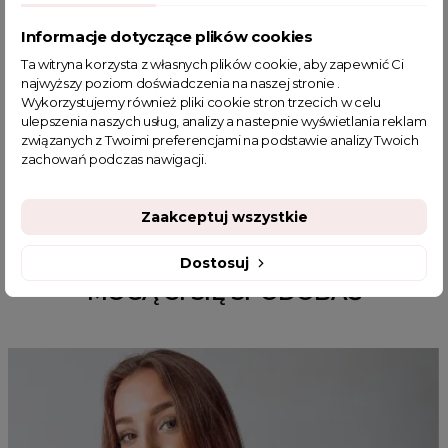
POWIĄZANE TAGI
Informacje dotyczące plików cookies
Ta witryna korzysta z własnych plików cookie, aby zapewnić Ci
spodenki z eko skóry
krótkie spodenki
czarne spodenki
najwyższy poziom doświadczenia na naszej stronie .
spodnie woskowane
spodenki z wysokim stanem
Wykorzystujemy również pliki cookie stron trzecich w celu
spodenki z guzikami
sklep z odzieżą damską
ulepszenia naszych usług, analizy a nastepnie wyświetlania reklam
związanych z Twoimi preferencjami na podstawie analizy Twoich
czarne spodnie z wysokim stanem
zachowań podczas nawigacji.
krótkie spodenki z eko skóry
Zaakceptuj wszystkie
Dostosuj
MOGĄ CI SIĘ SPODOBAĆ