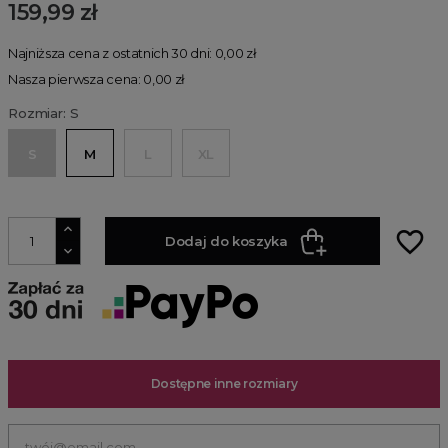
159,99 zł
Najniższa cena z ostatnich 30 dni: 0,00 zł
Nasza pierwsza cena: 0,00 zł
Rozmiar: S
S
M
L
XL
favorite_border
Dodaj do koszyka
Dostępne inne rozmiary