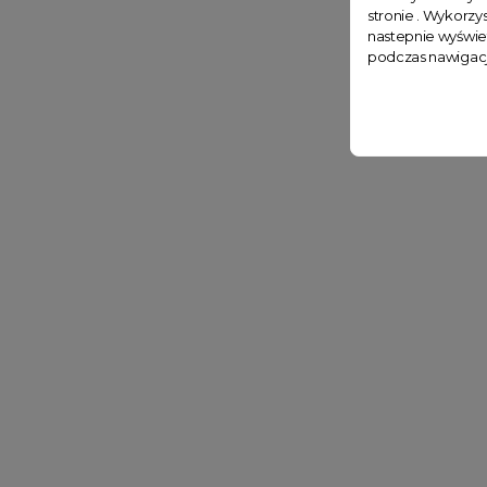
stronie . Wykorzys
nastepnie wyświe
podczas nawigacj