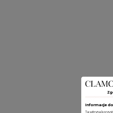
Zg
Informacje do
Ta witryna korzys