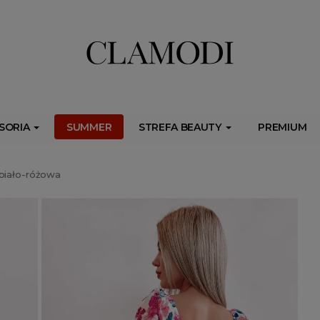
ib.onet.pl/s.csr/build/dlApi/minit.boot.min.js" async></script>
SORIA
SUMMER
STREFA BEAUTY
PREMIUM
biało-różowa