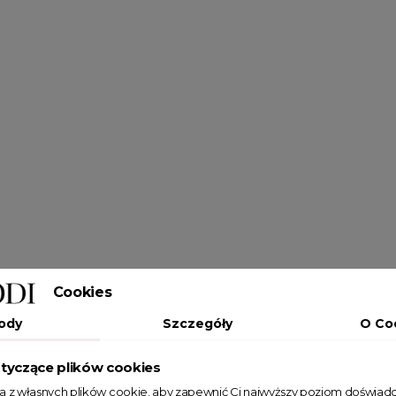
Cookies
ody
Szczegóły
O Co
tyczące plików cookies
ta z własnych plików cookie, aby zapewnić Ci najwyższy poziom doświadc