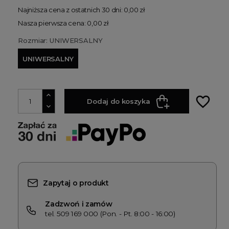
Najniższa cena z ostatnich 30 dni: 0,00 zł
Nasza pierwsza cena: 0,00 zł
Rozmiar: UNIWERSALNY
UNIWERSALNY
favorite_border
Dodaj do koszyka
Zapytaj o produkt
Zadzwoń i zamów
tel. 509 169 000 (Pon. - Pt. 8:00 - 16:00)