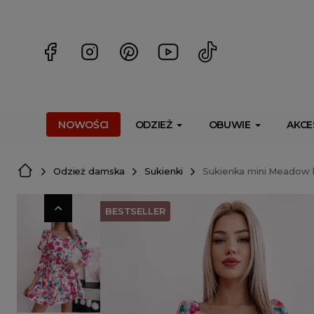
<script> dlApi = { cmd: [] }; </script> <script src="https://l
NOWOŚCI
ODZIEŻ
OBUWIE
AKCE
Odzież damska
Sukienki
Sukienka mini Meadow 
BESTSELLER