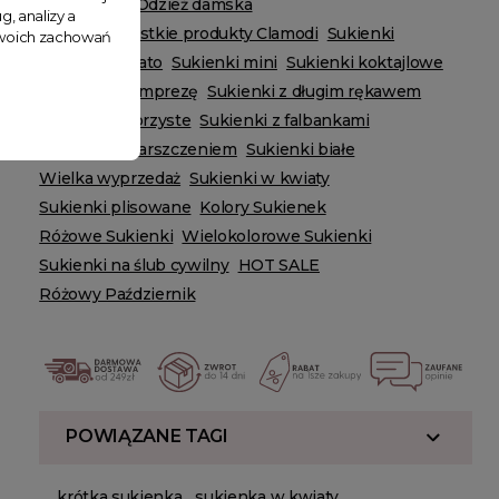
Bestsellery
Odzież damska
g, analizy a
Zobacz wszystkie produkty Clamodi
Sukienki
 Twoich zachowań
Sukienki na lato
Sukienki mini
Sukienki koktajlowe
Sukienki na imprezę
Sukienki z długim rękawem
Sukienki wzorzyste
Sukienki z falbankami
Sukienki z marszczeniem
Sukienki białe
Wielka wyprzedaż
Sukienki w kwiaty
Sukienki plisowane
Kolory Sukienek
Różowe Sukienki
Wielokolorowe Sukienki
Sukienki na ślub cywilny
HOT SALE
Różowy Październik
POWIĄZANE TAGI
krótka sukienka
sukienka w kwiaty