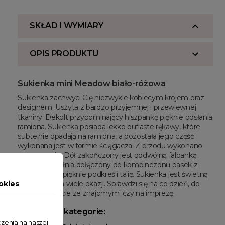
SKŁAD I WYMIARY
OPIS PRODUKTU
Sukienka mini Meadow biało-różowa
Sukienka zachwyci Cię niezwykle kobiecym krojem oraz
designem. Uszyta z bardzo przyjemnej i przewiewnej
tkaniny. Dekolt przypominający hiszpankę pięknie odsłania
ramiona. Sukienka posiada lekko bufiaste rękawy, które
subtelnie opadają na ramiona, a pozostała jego część
wykonana jest w formie ściągacza. Z przodu wykonano
marszczenie. Dół zakończony jest podwójną falbanką.
Całość uzupełnia dołączony do kombinezonu pasek z
klamrą, który pięknie podkreśli talię. Sukienka jest świetną
okies
propozycją na wiele okazji. Sprawdzi się na co dzień, do
pracy,na wyjście ze znajomymi czy na imprezę.
Powiązane kategorie:
zenia na naszej