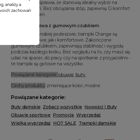
wygodne, co sprawia, że stanowią idealny wybór na
g, analizy a
aktywny dzień. Bez obciążania stóp, zapewnią Ci komfort
 Twoich zachowań
przez cały dzień.
Niska podeszwa z gumowym czubkiem
Osadzone na niskiej podeszwie, trampki Change są
zarówno stylowe, jak i komfortowe. Zakończone
gumowym czubkiem, zapewniają stabilność i wygodę
podczas każdego kroku. Bez względu na to, czy masz się
udać na spacer, do pracy czy na spotkanie z przyjaciółmi -
te trampki są gotowe na wszystko.
Powiązanie kategorie:
obuwie
,
buty
Cechy produktu:
zmieniające kolor, modne
Powiązane kategorie:
Buty damskie
Zobacz wszystkie
Nowości | Buty
Obuwie sportowe
Promocja
Wyprzedaż
Wielka wyprzedaż
HOT SALE
Trampki damskie