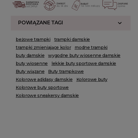
POWIĄZANE TAGI
beżowe trampki
trampki damskie
trampki zmieniające kolor
modne trampki
buty damskie
wygodne buty wiosenne damskie
buty wiosenne
lekkie buty sportowe damskie
Buty wiązane
Buty trampkowe
Kolorowe adidasy damskie
Kolorowe buty
Kolorowe buty sportowe
Kolorowe sneakersy damskie