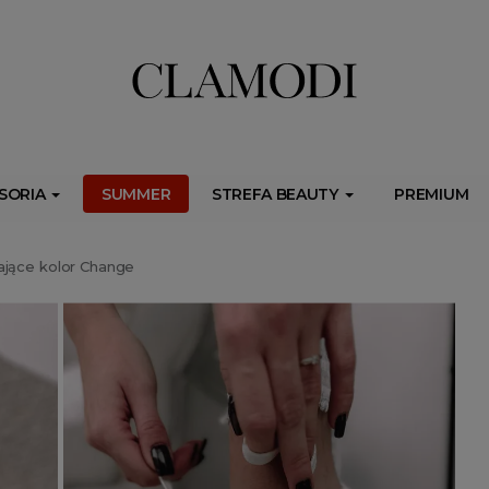
ib.onet.pl/s.csr/build/dlApi/minit.boot.min.js" async></script>
SORIA
SUMMER
STREFA BEAUTY
PREMIUM
ające kolor Change