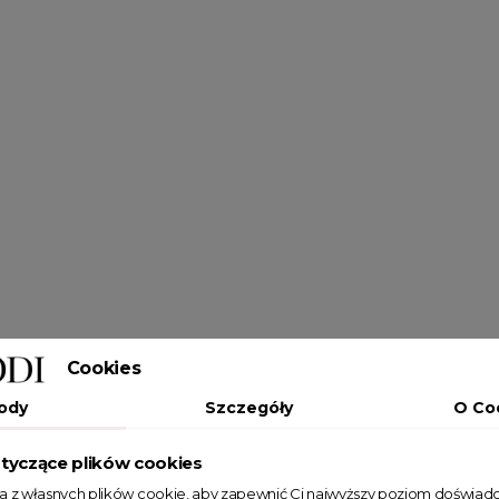
Cookies
ody
Szczegóły
O Co
tyczące plików cookies
ta z własnych plików cookie, aby zapewnić Ci najwyższy poziom doświadc