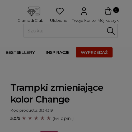
 
0
Ulubione
Twoje konto
Mój koszyk
Clamodi Club
BESTSELLERY
INSPIRACJE
WYPRZEDAŻ
Trampki zmieniające
kolor Change
Kod produktu: 313-1319
★ ★ ★ ★ ★
5.0/5
(84 opinii)