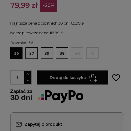
79,99 zł
-20%
Najniższa cena z ostatnich 30 dni:
69,99 zł
Nasza pierwsza cena: 119,99 zł
Rozmiar: 36
36
37
39
38
40
41
favorite_border
Dodaj do koszyka
Zapytaj o produkt