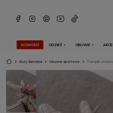
<script> dlApi = { cmd: [] }; </script> <script src="https://l
NOWOŚCI
ODZIEŻ
OBUWIE
AKCE
Buty damskie
Obuwie sportowe
Trampki zmieni