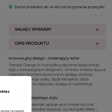
Zwrot produktu do 14 dni od otrzymania przesyłki.
SKŁAD I WYMIARY
OPIS PRODUKTU
Innowacyjny design - zmieniający kolor
Trampki Change to niezwykłe połączenie klasycznego
stylu z innowacyjnym designem. Ich kolor zmienia się pod
wpływem promieni słonecznych, dodając stylizacji
niepowtarzalnego uroku. Język trampków zdobi
minimalistyczna naszywka, dodając im subtelnego
charakteru.
okies
Idealne do miejskiego stylu
Ten model doskonale wpisuje się w miejski styl oraz
codzienne, swobodne stylizacje. Są niezwykle lekkie i
zenia na naszej