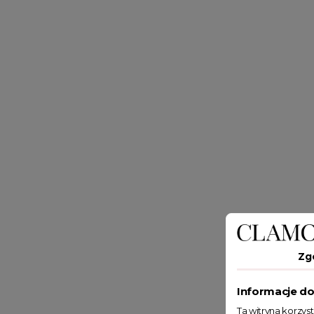
Zg
Informacje do
Ta witryna korzys