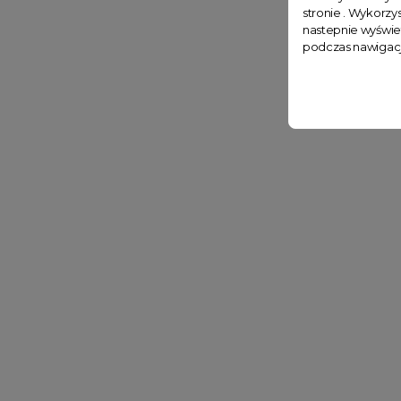
stronie . Wykorzys
nastepnie wyświe
podczas nawigacj