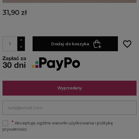
31,90 zł
favorite_border
Dodaj do koszyka
Wyprzedany
*
Akceptuję ogólne warunki użytkowania i politykę
prywatności