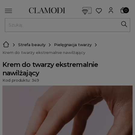
<script> dlApi = { cmd: [] }; </script> <script src="https://l
0
MENU
Strefa beauty
Pielęgnacja twarzy
Krem do twarzy ekstremalnie nawilżający
Krem do twarzy ekstremalnie
nawilżający
Kod produktu: 349