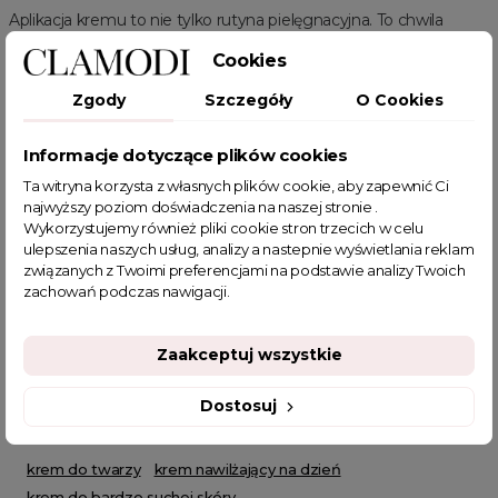
Aplikacja kremu to nie tylko rutyna pielęgnacyjna. To chwila
relaksu, moment, w którym oddajesz się przyjemności zadbania
Cookies
o swoją skórę. Nasz krem do twarzy sprawia, że pielęgnacja staje
się luksusowym doświadczeniem.
Odkryj, jak pielęgnować skórę
Zgody
Szczegóły
O Cookies
na najwyższym poziomie. Zamów nasz Krem do Twarzy
Ekstremalnie Nawilżający i ciesz się zdrową, promienną cerą!
Informacje dotyczące plików cookies
Powiązanie kategorie:
pielęgnacja ciała, pielęgnacja twarzy
Ta witryna korzysta z własnych plików cookie, aby zapewnić Ci
Powiązane kategorie:
najwyższy poziom doświadczenia na naszej stronie .
Wykorzystujemy również pliki cookie stron trzecich w celu
Strefa beauty
Pielęgnacja twarzy
Zobacz wszystkie
ulepszenia naszych usług, analizy a nastepnie wyświetlania reklam
Zobacz nowości
związanych z Twoimi preferencjami na podstawie analizy Twoich
zachowań podczas nawigacji.
Zaakceptuj wszystkie
Dostosuj
POWIĄZANE TAGI
krem do twarzy
krem nawilżający na dzień
krem do bardzo suchej skóry