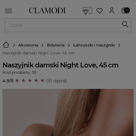
<script> dlApi = { cmd: [] }; </script> <script src="https://l
0
MENU
Akcesoria
Biżuteria
Łańcuszki i naszyjniki
Naszyjnik damski Night Love, 45 cm
Naszyjnik damski Night Love, 45 cm
Kod produktu: 35
★ ★ ★ ★ ★
4.9/5
(51 opinii)