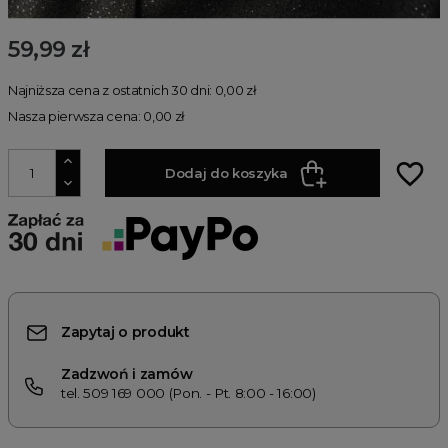
59,99 zł
Najniższa cena z ostatnich 30 dni: 0,00 zł
Nasza pierwsza cena: 0,00 zł
favorite_border
Dodaj do koszyka
Zapytaj o produkt
Zadzwoń i zamów
tel. 509 169 000 (Pon. - Pt. 8:00 - 16:00)