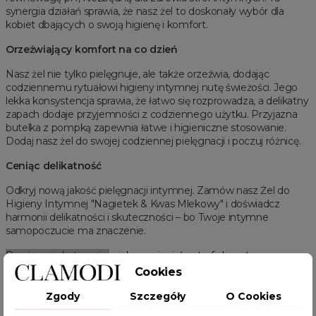
synergia działań sprawia, że nasz żel to doskonały wybór dla
kobiet dbających o swoją higienę i komfort.
Orzeźwiający komfort na co dzień
Nasz żel nie tylko pielęgnuje, ale także orzeźwia, dodając
codziennemu rytuałowi higieny intymnej nutę świeżości. Jego
lekka konsystencja sprawia, że łatwo się rozprowadza, a delikatny
zapach dodaje przyjemności z codziennego użytku. Przyjazna
butelka z pompką zapewnia łatwe i higieniczne stosowanie.
Dodaj nasz żel do swojej codziennej pielęgnacji i poczuj różnicę.
Ceniąc delikatność
Odkryj nową jakość pielęgnacji intymnej. Zamów nasz Żel do
Higieny Intymnej "Nagietek & Kwas Mlekowy" i doświadcz
harmonii delikatności i skuteczności – bo Twoje intymne
samopoczucie ma znaczenie.
Powiązanie kategorie:
pielęgnacja ciała
,
strefa beauty
Cookies
Powiązane kategorie:
Zgody
Szczegóły
O Cookies
Strefa beauty
Pielęgnacja ciała
Zobacz wszystkie