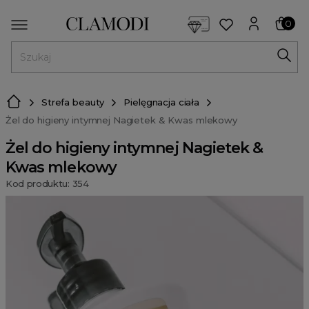
<script> dlApi = { cmd: [] }; </script> <script src="https://l
0
MENU
Strefa beauty
Pielęgnacja ciała
Żel do higieny intymnej Nagietek & Kwas mlekowy
Żel do higieny intymnej Nagietek &
Kwas mlekowy
Kod produktu: 354