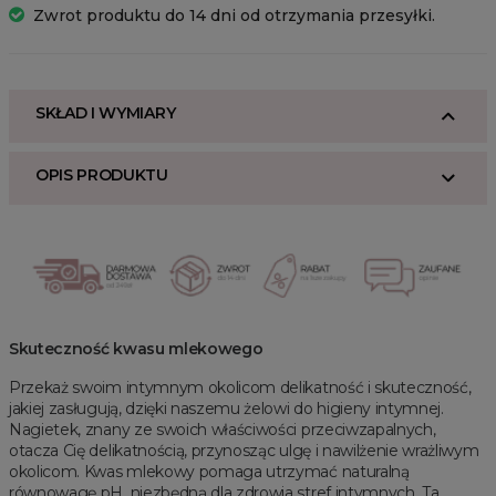
Zwrot produktu do 14 dni od otrzymania przesyłki.
SKŁAD I WYMIARY
OPIS PRODUKTU
Skuteczność kwasu mlekowego
Przekaż swoim intymnym okolicom delikatność i skuteczność,
jakiej zasługują, dzięki naszemu żelowi do higieny intymnej.
Nagietek, znany ze swoich właściwości przeciwzapalnych,
otacza Cię delikatnością, przynosząc ulgę i nawilżenie wrażliwym
okolicom. Kwas mlekowy pomaga utrzymać naturalną
równowagę pH, niezbędną dla zdrowia stref intymnych. Ta