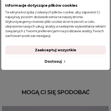
Zobacz nowości
Informacje dotyczące plików cookies
Ta witryna korzysta z własnych plików cookie, aby zapewnić Ci
najwyższy poziom doświadczenia na naszej stronie .
Wykorzystujemy również pliki cookie stron trzecich w celu
ulepszenia naszych usług, analizy a nastepnie wyświetlania reklam
związanych z Twoimi preferencjami na podstawie analizy Twoich
POWIĄZANE TAGI
zachowań podczas nawigacji.
żel do higieny intymnej
żel intima protect
Zaakceptuj wszystkie
żel do higieny intymnej belle ja
żel nagietek i kwas mlekowy
Dostosuj
żel przeciwzapalny do higieny in
MOGĄ CI SIĘ SPODOBAĆ