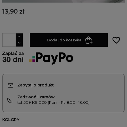
13,90 zł
favorite_border
Dodaj do koszyka
Zapytaj o produkt
Zadzwoń i zamów
tel. 509 169 000 (Pon. - Pt. 8:00 - 16:00)
KOLORY