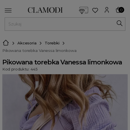
<script> dlApi = { cmd: [] }; </script> <script src="https://l
0
MENU
Akcesoria
Torebki
Pikowana torebka Vanessa limonkowa
Pikowana torebka Vanessa limonkowa
Kod produktu: 445