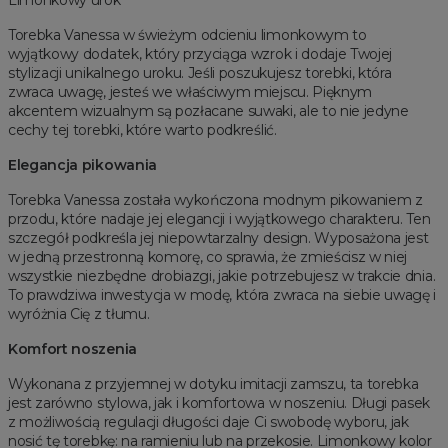
Limonkowy urok
Torebka Vanessa w świeżym odcieniu limonkowym to
wyjątkowy dodatek, który przyciąga wzrok i dodaje Twojej
stylizacji unikalnego uroku. Jeśli poszukujesz torebki, która
zwraca uwagę, jesteś we właściwym miejscu. Pięknym
akcentem wizualnym są pozłacane suwaki, ale to nie jedyne
cechy tej torebki, które warto podkreślić.
Elegancja pikowania
Torebka Vanessa została wykończona modnym pikowaniem z
przodu, które nadaje jej elegancji i wyjątkowego charakteru. Ten
szczegół podkreśla jej niepowtarzalny design. Wyposażona jest
w jedną przestronną komorę, co sprawia, że zmieścisz w niej
wszystkie niezbędne drobiazgi, jakie potrzebujesz w trakcie dnia.
To prawdziwa inwestycja w modę, która zwraca na siebie uwagę i
wyróżnia Cię z tłumu.
Komfort noszenia
Wykonana z przyjemnej w dotyku imitacji zamszu, ta torebka
jest zarówno stylowa, jak i komfortowa w noszeniu. Długi pasek
z możliwością regulacji długości daje Ci swobodę wyboru, jak
nosić tę torebkę: na ramieniu lub na przekosie. Limonkowy kolor