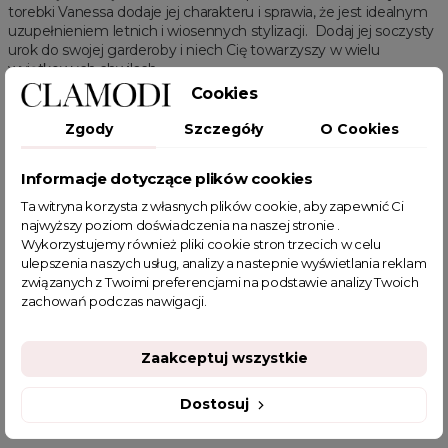
torebki Vanessa dodaje jej charakteru i sprawia, że jest idealnym
uzupełnieniem letnich i wiosennych stylizacji. Dodaj jej soczysty
urok do swojej garderoby i niech Cię towarzyszy w wielu
wyjątkowych chwilach.
Cookies
Powiązanie kategorie:
torebki, nowości i akcesoria
Zgody
Szczegóły
O Cookies
Powiązane kategorie:
Akcesoria
Zobacz wszystkie
Nowości | Akcesoria
Torebki
Informacje dotyczące plików cookies
Torebki damskie
Torebki Klasyczne
Ta witryna korzysta z własnych plików cookie, aby zapewnić Ci
najwyższy poziom doświadczenia na naszej stronie .
Wykorzystujemy również pliki cookie stron trzecich w celu
ulepszenia naszych usług, analizy a nastepnie wyświetlania reklam
związanych z Twoimi preferencjami na podstawie analizy Twoich
zachowań podczas nawigacji.
POWIĄZANE TAGI
Zaakceptuj wszystkie
torebka do pracy
torebka na długim pasku
torebka damska
limonkowa torebka
torebka na wiosnę
Dostosuj
zamszowa torebka
torebka listonoszka