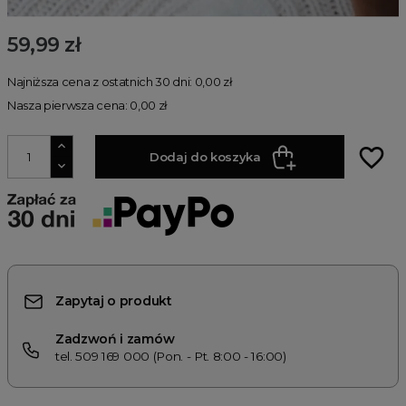
59,99 zł
Najniższa cena z ostatnich 30 dni: 0,00 zł
Nasza pierwsza cena: 0,00 zł
favorite_border
Dodaj do koszyka
Zapytaj o produkt
Zadzwoń i zamów
tel. 509 169 000 (Pon. - Pt. 8:00 - 16:00)