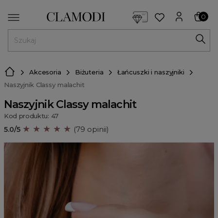
<script> dlApi = { cmd: [] }; </script> <script src="https://l
0
MENU
Akcesoria
Biżuteria
Łańcuszki i naszyjniki
Naszyjnik Classy malachit
Naszyjnik Classy malachit
Kod produktu: 47
★ ★ ★ ★ ★
5.0/5
(79 opinii)