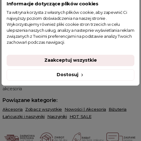
równowagi w życiu. Malachit jest również przypisywany pewnym
Informacje dotyczące plików cookies
znakom zodiaku, w tym Koziorożcom, Bykom i Skorpionom. To
Ta witryna korzysta z własnych plików cookie, aby zapewnić Ci
kamień, który wnosi spokój i harmonię.
najwyższy poziom doświadczenia na naszej stronie .
Wykorzystujemy również pliki cookie stron trzecich w celu
Elegancki design kamienia
ulepszenia naszych usług, analizy a nastepnie wyświetlania reklam
Design malachitu jest niezwykle elegancki, co sprawia, że
związanych z Twoimi preferencjami na podstawie analizy Twoich
naszyjnik pasuje zarówno do codziennych, jak i eleganckich
zachowań podczas nawigacji.
stylizacji. Serce malachitu to doskonały dodatek, który doda
Twojej kreacji wyjątkowego charakteru. Naszyjnik jest praktyczny
i wygodny w noszeniu, dzięki regulacji długości zapinania. Masz
Zaakceptuj wszystkie
pełną kontrolę nad dopasowaniem go do swojego stylu i
komfortu.
Dostosuj
Powiązanie kategorie:
biżuteria
,
łańcuszki i naszyjniki
, nowości i
akcesoria
Powiązane kategorie:
Akcesoria
Zobacz wszystkie
Nowości | Akcesoria
Biżuteria
Łańcuszki i naszyjniki
Naszyjniki
HOT SALE