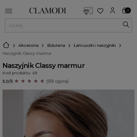
<script> dlApi = { cmd: [] }; </script> <script src="https://l
0
MENU
Akcesoria
Biżuteria
Łańcuszki i naszyjniki
Naszyjnik Classy marmur
Naszyjnik Classy marmur
Kod produktu: 49
★ ★ ★ ★ ★
5.0/5
(99 opinii)