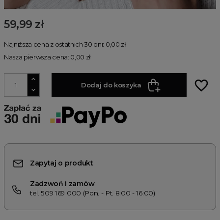
59,99 zł
Najniższa cena z ostatnich 30 dni: 0,00 zł
Nasza pierwsza cena: 0,00 zł
favorite_border
Dodaj do koszyka
Zapytaj o produkt
Zadzwoń i zamów
tel. 509 169 000 (Pon. - Pt. 8:00 - 16:00)