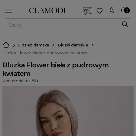
<script> dlApi = { cmd: [] }; </script> <script src="https://l
0
MENU
Odzież damska
Bluzki damskie
Bluzka Flower biała z pudrowym kwiatem
Bluzka Flower biała z pudrowym
kwiatem
Kod produktu: 518