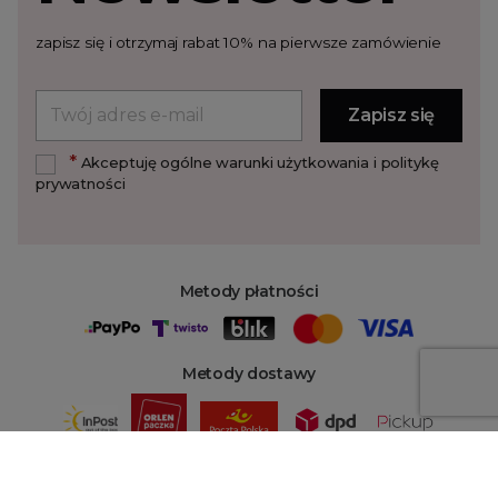
zapisz się i otrzymaj rabat 10% na pierwsze zamówienie
*
Akceptuję ogólne warunki użytkowania i politykę
prywatności
Metody płatności
Metody dostawy