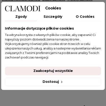
Bluzki na co dzień
Bluzki z krótkim rękawem
HOT SALE
Cookies
Zgody
Szczegóły
O Cookies
Informacje dotyczące plików cookies
Ta witryna korzysta z własnych plików cookie, aby zapewnić Ci
POWIĄZANE TAGI
najwyższy poziom doświadczenia na naszej stronie .
Wykorzystujemy również pliki cookie stron trzecich w celu
ulepszenia naszych usług, analizy a nastepnie wyświetlania reklam
do pracy
biała
bawełniana bluzka
bluzka z kwiatem
związanych z Twoimi preferencjami na podstawie analizy Twoich
biała bluzka
biały t-shirt
biała koszulka damska
zachowań podczas nawigacji.
bluzki bawełniane damskie
bluzeczki na lato
piękna bluzka
sklep z odzieżą damską
fajne bluzki
Zaakceptuj wszystkie
fajne bluzki damskie
fajne ciuszki
koszulka basic
modne koszulki damskie
Dostosuj