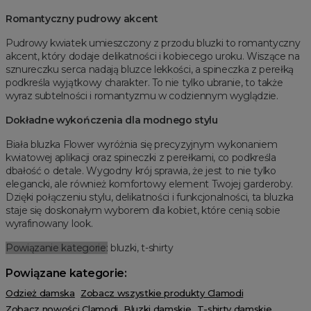
Romantyczny pudrowy akcent
Pudrowy kwiatek umieszczony z przodu bluzki to romantyczny
akcent, który dodaje delikatności i kobiecego uroku. Wiszące na
sznureczku serca nadają bluzce lekkości, a spineczka z perełką
podkreśla wyjątkowy charakter. To nie tylko ubranie, to także
wyraz subtelności i romantyzmu w codziennym wyglądzie.
Dokładne wykończenia dla modnego stylu
Biała bluzka Flower wyróżnia się precyzyjnym wykonaniem
kwiatowej aplikacji oraz spineczki z perełkami, co podkreśla
dbałość o detale. Wygodny krój sprawia, że jest to nie tylko
elegancki, ale również komfortowy element Twojej garderoby.
Dzięki połączeniu stylu, delikatności i funkcjonalności, ta bluzka
staje się doskonałym wyborem dla kobiet, które cenią sobie
wyrafinowany look.
Powiązanie kategorie:
bluzki, t-shirty
Powiązane kategorie:
Odzież damska
Zobacz wszystkie produkty Clamodi
Zobacz nowości Clamodi
Bluzki damskie
T-shirty damskie