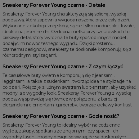
Sneakersy Forever Young czarne - Detale
Sneakersy Forever Young charakteryzują się solidną, wysoką
podeszwą, która zapewnia wygodę noszenia przez cały dzień.
Wykonane z ekologicznej skóry, są nie tylko modne, ale i trwałe,
idealne na jesienne dni. Ozdobna metka przy sznurówkach to
ciekawy detal, który wyróżnia te buty spośród innych modeli,
dodając im nowoczesnego wyglądu. Dzięki prostemu,
czarnemu designowi, sneakersy te doskonale komponują się z
różnorodnymi stylizacjami.
Sneakersy Forever Young czarne - Z czym łączyć
Te casualowe buty świetnie komponują się z jeansami,
legginsami, a także z sukienkami, tworząc idealne stylizacje na
co dzień. Połącz je z luźnym
swetrem
lub
t-shirtem
, aby uzyskać
modny, ale wygodny look. Sneakersy Forever Young z wysoką
podeszwą sprawdzą się również w połączeniu z bardziej
eleganckimi elementami garderoby, tworząc ciekawy kontrast.
Sneakersy Forever Young czarne - Gdzie nosić?
Sneakersy Forever Young to idealny wybór na codzienne
wyjścia, zakupy, spotkania ze znajomymi czy spacer. Ich
wygodny fason i modny design sprawiają, że są doskonałym