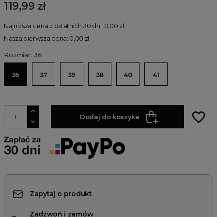
119,99 zł
Najniższa cena z ostatnich 30 dni: 0,00 zł
Nasza pierwsza cena: 0,00 zł
Rozmiar: 36
36
37
39
38
40
41
favorite_border
Dodaj do koszyka
Zapytaj o produkt
Zadzwoń i zamów