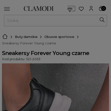
<script> dlApi = { cmd: [] }; </script> <script src="https://l
0
MENU
Buty damskie
Obuwie sportowe
Sneakersy Forever Young czarne
Sneakersy Forever Young czarne
Kod produktu: 521-2053