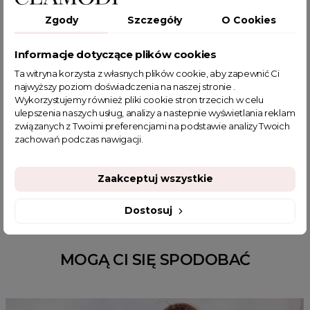
Szare mokasyny
mokasyny z kamieniami
Zgody
Szczegóły
O Cookies
modne mokasyny
eleganckie mokasyny
mokasyny szare
obuwie z kamieniami
mokasyny z kryształkami
Informacje dotyczące plików cookies
zamszowe mokasyny
mokasyny z zamszu
Ta witryna korzysta z własnych plików cookie, aby zapewnić Ci
mokasyny na codzienne stylizacje
mokasyny
najwyższy poziom doświadczenia na naszej stronie .
Wykorzystujemy również pliki cookie stron trzecich w celu
mokasyny damskie zamszowe
mokasyny damskie
ulepszenia naszych usług, analizy a nastepnie wyświetlania reklam
buty do sukienki
buty na wesele
buty na wesele damskie
związanych z Twoimi preferencjami na podstawie analizy Twoich
buty wiosenne
modne buty damskie
loafersy
zachowań podczas nawigacji.
niespotykane buty damskie
mokasyny zamszowe damskie
Mokasyny zamsz damskie
Zaakceptuj wszystkie
Dostosuj
MOGĄ CI SIĘ SPODOBAĆ