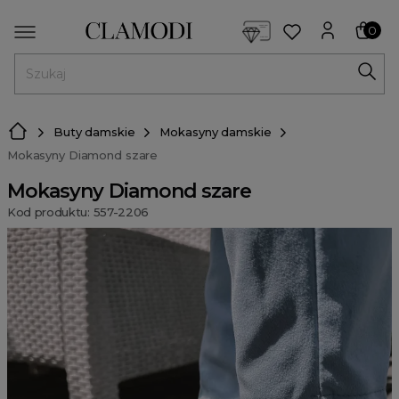
<script> dlApi = { cmd: [] }; </script> <script src="https://l
0
MENU
Buty damskie
Mokasyny damskie
Mokasyny Diamond szare
Mokasyny Diamond szare
Kod produktu: 557-2206