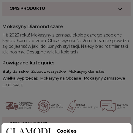
OPIS PRODUKTU
Mokasyny Diamond szare
Hit 2023 roku!
Mokasyny z zamszu ekologicznego zdobione
kryształkami z przodu. Obcas wysokości 2cm. Idealnie sprawdzą
się do jeansów jak i do luźnych stylizacji. Należy brać rozmiar taki
jaki nosimy. Dostępne w kilku kolorach.
Powiązane kategorie:
Buty damskie
Zobacz wszystkie
Mokasyny damskie
Wielka wyprzedaż
Mokasyny na Obcasie
Mokasyny Zamszowe
HOT SALE
POWIĄZANE TAGI
Cookies