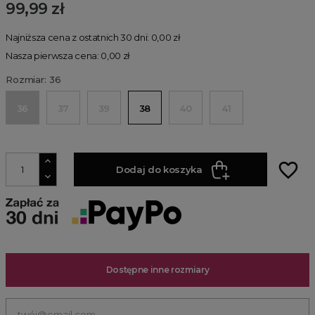
99,99 zł
Najniższa cena z ostatnich 30 dni: 0,00 zł
Nasza pierwsza cena: 0,00 zł
Rozmiar: 36
36
37
39
38
40
41
favorite_border
Dodaj do koszyka
Dostępne inne rozmiary