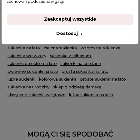
zachowań podczas nawigacji.
Zaakceptuj wszystkie
POWIĄZANE TAGI
Dostosuj
krótka sukienka
sukienka hiszpanka
sukienka z paskiem
sukienka na lato
zielona sukienka
wzorzysta sukienka
sukienka we wzory
sukienka z falbanami
sukienki damskie na lato
sukienki na co dzień
zwiewne sukienki na lato
prosta sukienka na lato
luźne sukienki
kolorowa sukienka
proste sukienki na lato
sukienka na urodziny
sklep z odzieżą damską
klasyczne sukienki wizytowe
luźna sukienka na lato
MOGĄ CI SIĘ SPODOBAĆ