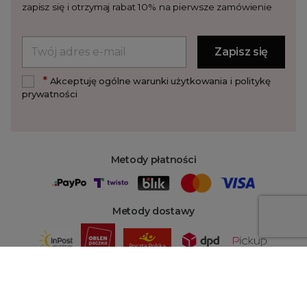
zapisz się i otrzymaj rabat 10% na pierwsze zamówienie
*
Akceptuję ogólne warunki użytkowania i politykę
prywatności
Metody płatności
Metody dostawy