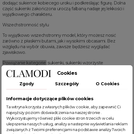
dodając sukience kobiecego uroku i podkreślając figurę. Dolna
część sukienki zakończona uroczą falbaną nadaje jej lekkości i
wyjątkowego charakteru.
Wszechstronność stylu
To wyjątkowo wszechstronny model, który możesz nosić
zarówno z płaskimi butami, jak i wysokimi obcasami. Bez
względu na wybór obuwia, zawsze będziesz wyglądać
zjawiskowo.
Powiązanie kategorie:
sukienki, sukienki wzorzyste
Cookies
Powiązane kategorie:
Odzież damska
Zobacz wszystkie produkty Clamodi
Sukienki
Zgody
Szczegóły
O Cookies
Sukienki na lato
Sukienki hiszpanki
Sukienki mini
Sukienki na co dzień
Sukienki oversize
Sukienki na imprezę
Informacje dotyczące plików cookies
Sukienki z długim rękawem
Sukienki wzorzyste
Ta witryna korzysta z własnych plików cookie, aby zapewnić Ci
Sukienki na każda okazję
Sukienki z falbankami
najwyższy poziom doświadczenia na naszej stronie .
Sukienki asymetryczne
Wykorzystujemy również pliki cookie stron trzecich w celu
ulepszenia naszych usług, analizy a nastepnie wyświetlania reklam
związanych z Twoimi preferencjami na podstawie analizy Twoich