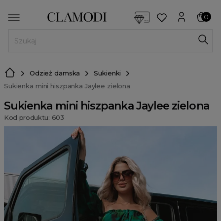
<script> dlApi = { cmd: [] }; </script> <script src="https://l
0
MENU
Odzież damska
Sukienki
Sukienka mini hiszpanka Jaylee zielona
Sukienka mini hiszpanka Jaylee zielona
Kod produktu: 603