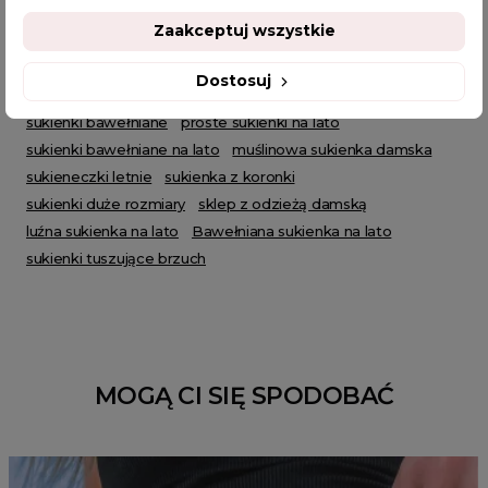
letni look
sukienka bawełna
sukienki damskie na lato
Zaakceptuj wszystkie
sukienki na co dzień
sukienka muślinowa
prosta sukienka na lato
sukienki do pracy
Dostosuj
bawełniana sukienka
luźne sukienki
sukienka trapezowa
sukienki bawełniane
proste sukienki na lato
sukienki bawełniane na lato
muślinowa sukienka damska
sukieneczki letnie
sukienka z koronki
sukienki duże rozmiary
sklep z odzieżą damską
luźna sukienka na lato
Bawełniana sukienka na lato
sukienki tuszujące brzuch
MOGĄ CI SIĘ SPODOBAĆ