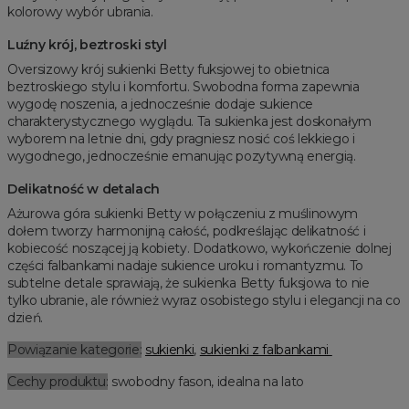
kolorowy wybór ubrania.
Luźny krój, beztroski styl
Oversizowy krój sukienki Betty fuksjowej to obietnica
beztroskiego stylu i komfortu. Swobodna forma zapewnia
wygodę noszenia, a jednocześnie dodaje sukience
charakterystycznego wyglądu. Ta sukienka jest doskonałym
wyborem na letnie dni, gdy pragniesz nosić coś lekkiego i
wygodnego, jednocześnie emanując pozytywną energią.
Delikatność w detalach
Ażurowa góra sukienki Betty w połączeniu z muślinowym
dołem tworzy harmonijną całość, podkreślając delikatność i
kobiecość noszącej ją kobiety. Dodatkowo, wykończenie dolnej
części falbankami nadaje sukience uroku i romantyzmu. To
subtelne detale sprawiają, że sukienka Betty fuksjowa to nie
tylko ubranie, ale również wyraz osobistego stylu i elegancji na co
dzień.
Powiązanie kategorie:
sukienki
,
sukienki z falbankami
Cechy produktu:
swobodny fason, idealna na lato