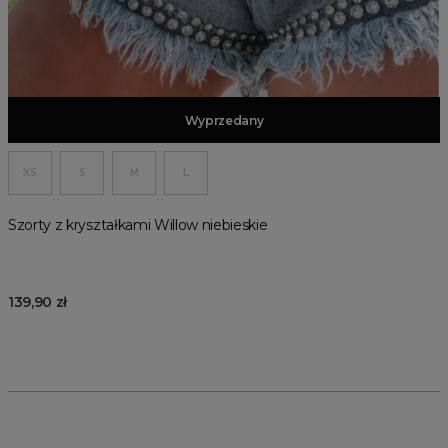
Dodaj do koszyka
Wyprzedany
XS
S
M
L
Szorty z kryształkami Willow niebieskie
139,90 zł