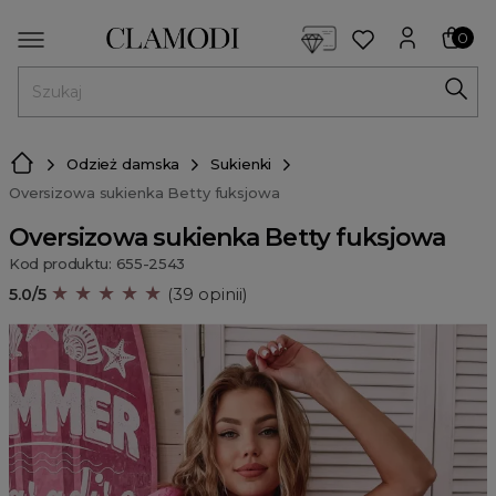
<script> dlApi = { cmd: [] }; </script> <script src="https://l
0
MENU
Odzież damska
Sukienki
Oversizowa sukienka Betty fuksjowa
Oversizowa sukienka Betty fuksjowa
Kod produktu: 655-2543
★ ★ ★ ★ ★
5.0/5
(39 opinii)