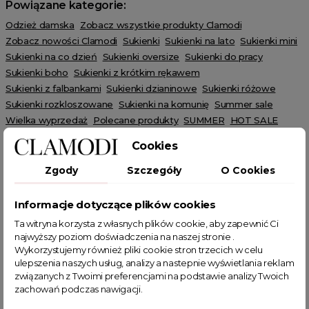
Powiązane kategorie:
Odzież damska
Zobacz wszystkie produkty Clamodi
Zobacz nowości Clamodi
Sukienki
Sukienki na lato
Sukienki mini
Sukienki na co dzień
Sukienki oversize
Sukienki do pracy
Sukienki boho
Sukienki z krótkim rękawem
Sukienki z falbankami
Sukienki dzianinowe
Sukienki różowe
Sukienki rozkloszowane
Sukienki na komunię
Summer sale
Wielka wyprzedaż
Polecane produkty
SUMMER
HOT SALE
Cookies
Zgody
Szczegóły
O Cookies
Informacje dotyczące plików cookies
POWIĄZANE TAGI
Ta witryna korzysta z własnych plików cookie, aby zapewnić Ci
najwyższy poziom doświadczenia na naszej stronie .
sukienka z falbankami
różowa sukienka
sukienka na lato
Wykorzystujemy również pliki cookie stron trzecich w celu
ulepszenia naszych usług, analizy a nastepnie wyświetlania reklam
letnia sukienka
sukienka różowa
sukienka fuksjowa
związanych z Twoimi preferencjami na podstawie analizy Twoich
fuksjowa sukienka
ażurowa sukienka
na lato
zachowań podczas nawigacji.
muślinowa sukienka
sukienka z krórtkim rękawkiem