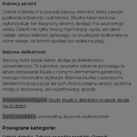
Kobiecy akcent
Dekolt w literkę V to ponadczasowy element, który zawsze
podkreśla kobiecość i subtelność. Bluzka Karen beżowa
wykorzystuje ten klasyczny akcent, dodając mu ażurowego
uroku. Dekolt nie tylko tworzy harmonijny wyraz, ale także
nadaje całości lekkości, sprawiając, że bluzka jest doskonała na
różne okazje, od letnich spotkań po relaks na plaży
Beżowa delikatność
Beżowy kolor bluzki Karen dodaje jej delikatności i
uniwersalności. To subtelne, neutralne odcienie pozwalają na
łatwe zestawianie bluzki z różnymi elementami garderoby,
tworząc różnorodne stylizacje. Beżowa bluzka z ażurowymi
detalami to propozycja dla tych, którzy pragną cieszyć się letnią
modą w stonowany, ale wyrafinowany sposób.
Powiązanie kategorie:
bluzki
,
bluzki z dekoltem w serek
,
bluzki
na co dzień
Cechy produktu:
uniwersalna, ażurowe wykończenie
Powiązane kategorie:
Odzież damska
Zobacz wszystkie produkty Clamodi