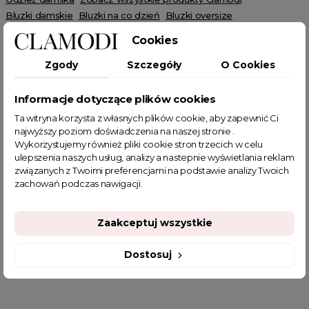
Bluzki damskie
Bluzki na co dzień
Bluzki oversize
Bluzki z krótkim rękawem
Bluzki z dekoltem w serek
Cookies
Summer sale
Wielka wyprzedaż
SUMMER
HOT SALE
Zgody
Szczegóły
O Cookies
Informacje dotyczące plików cookies
Ta witryna korzysta z własnych plików cookie, aby zapewnić Ci
najwyższy poziom doświadczenia na naszej stronie .
POWIĄZANE TAGI
Wykorzystujemy również pliki cookie stron trzecich w celu
ulepszenia naszych usług, analizy a nastepnie wyświetlania reklam
związanych z Twoimi preferencjami na podstawie analizy Twoich
bluzka beżowa
beżowa bluzka
bluzka oversize
zachowań podczas nawigacji.
zwiewna bluzka
bluzka ażurowa
oversizowa bluzka
ażurowy materiał
letnia bluzka
beżowa bluzka damska
Zaakceptuj wszystkie
bluzeczki na lato
piękna bluzka
sklep z odzieżą damską
fajne bluzki
fajne bluzki damskie
fajne ciuszki
Dostosuj
koszulka basic