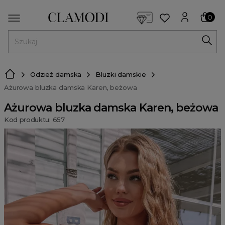
<script> dlApi = { cmd: [] }; </script> <script src="https://l
0
MENU
Odzież damska
Bluzki damskie
Ażurowa bluzka damska Karen, beżowa
Ażurowa bluzka damska Karen, beżowa
Kod produktu: 657