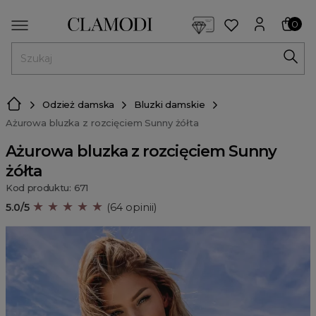
<script> dlApi = { cmd: [] }; </script> <script src="https://l
0
MENU
Odzież damska
Bluzki damskie
Ażurowa bluzka z rozcięciem Sunny żółta
Ażurowa bluzka z rozcięciem Sunny
żółta
Kod produktu: 671
★ ★ ★ ★ ★
5.0/5
(64 opinii)