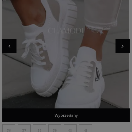
Dodaj do koszyka
Wyprzedany
36
37
39
38
40
41