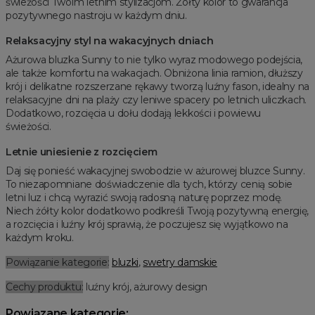
świeżości Twoim letnim stylizacjom. Żółty kolor to gwarancja
pozytywnego nastroju w każdym dniu.
Relaksacyjny styl na wakacyjnych dniach
Ażurowa bluzka Sunny to nie tylko wyraz modowego podejścia,
ale także komfortu na wakacjach. Obniżona linia ramion, dłuższy
krój i delikatne rozszerzane rękawy tworzą luźny fason, idealny na
relaksacyjne dni na plaży czy leniwe spacery po letnich uliczkach.
Dodatkowo, rozcięcia u dołu dodają lekkości i powiewu
świeżości.
Letnie uniesienie z rozcięciem
Daj się ponieść wakacyjnej swobodzie w ażurowej bluzce Sunny.
To niezapomniane doświadczenie dla tych, którzy cenią sobie
letni luz i chcą wyrazić swoją radosną naturę poprzez modę.
Niech żółty kolor dodatkowo podkreśli Twoją pozytywną energię,
a rozcięcia i luźny krój sprawią, że poczujesz się wyjątkowo na
każdym kroku.
Powiązanie kategorie:
bluzki
,
swetry damskie
Cechy produktu:
luźny krój, ażurowy design
Powiązane kategorie: