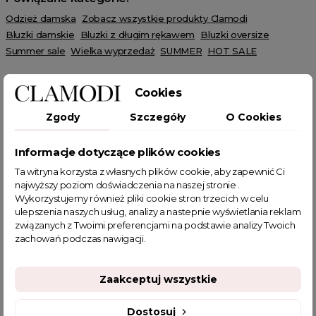
Odzież damska
Zobacz wszystkie produkty Clamodi
Bluzki damskie
Bluzki z długim rękawem
Bluzki oversize
Summer sale
Wielka wyprzedaż
SUMMER
HOT SALE
Cookies
Zgody
Szczegóły
O Cookies
POWIĄZANE TAGI
Informacje dotyczące plików cookies
Ta witryna korzysta z własnych plików cookie, aby zapewnić Ci
narzutka boho
bluzka ażurowa
ażurowa bluzka
najwyższy poziom doświadczenia na naszej stronie .
Wykorzystujemy również pliki cookie stron trzecich w celu
pleciona bluzka
bluzka pleciona
bluzka z rozcięciem
ulepszenia naszych usług, analizy a nastepnie wyświetlania reklam
ażurowa narzutka
narzutka ażurowa
narzuta ażurowa
związanych z Twoimi preferencjami na podstawie analizy Twoich
ażurowa narzuta
żółta bluzka
bluzka żółta
zachowań podczas nawigacji.
bluzka z koronką
narzutka na strój kąpielowy
letnie swetry ażurowe
bluzeczki na lato
Zaakceptuj wszystkie
sklep z odzieżą damską
narzuta na strój kąpielowy
fajne bluzki
fajne bluzki damskie
fajne ciuszki
Dostosuj