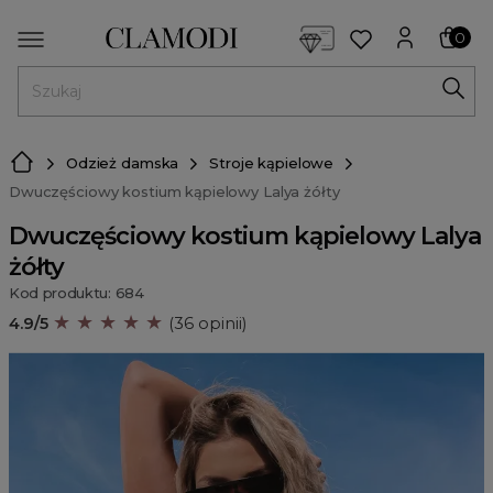
<script> dlApi = { cmd: [] }; </script> <script src="https://l
0
MENU
Odzież damska
Stroje kąpielowe
Dwuczęściowy kostium kąpielowy Lalya żółty
Dwuczęściowy kostium kąpielowy Lalya
żółty
Kod produktu: 684
★ ★ ★ ★ ★
4.9/5
(36 opinii)