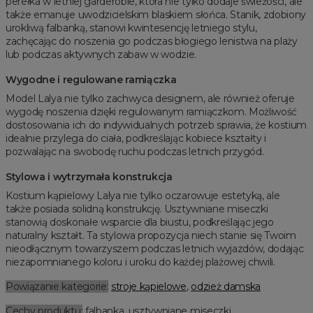
perełka w letniej garderobie, która nie tylko dodaje świeżości, ale
także emanuje uwodzicielskim blaskiem słońca. Stanik, zdobiony
urokliwą falbanką, stanowi kwintesencję letniego stylu,
zachęcając do noszenia go podczas błogiego lenistwa na plaży
lub podczas aktywnych zabaw w wodzie.
Wygodne i regulowane ramiączka
Model Lalya nie tylko zachwyca designem, ale również oferuje
wygodę noszenia dzięki regulowanym ramiączkom. Możliwość
dostosowania ich do indywidualnych potrzeb sprawia, że kostium
idealnie przylega do ciała, podkreślając kobiece kształty i
pozwalając na swobodę ruchu podczas letnich przygód.
Stylowa i wytrzymała konstrukcja
Kostium kąpielowy Lalya nie tylko oczarowuje estetyką, ale
także posiada solidną konstrukcję. Usztywniane miseczki
stanowią doskonałe wsparcie dla biustu, podkreślając jego
naturalny kształt. Ta stylowa propozycja niech stanie się Twoim
nieodłącznym towarzyszem podczas letnich wyjazdów, dodając
niezapomnianego koloru i uroku do każdej plażowej chwili.
Powiązanie kategorie:
stroje kąpielowe
,
odzież damska
Cechy produktu:
falbanka, usztywniane miseczki