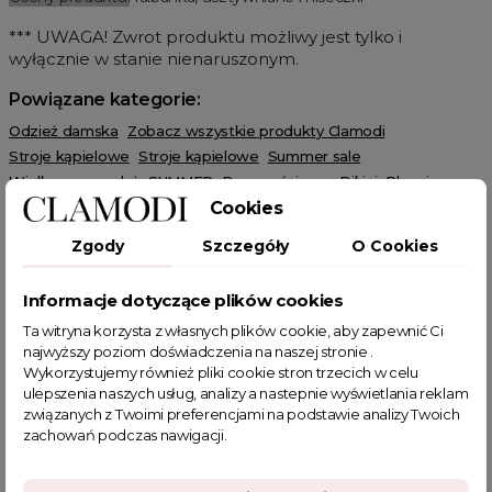
*** UWAGA! Zwrot produktu możliwy jest tylko i
wyłącznie w stanie nienaruszonym.
Powiązane kategorie:
Odzież damska
Zobacz wszystkie produkty Clamodi
Stroje kąpielowe
Stroje kąpielowe
Summer sale
Wielka wyprzedaż
SUMMER
Dwuczęściowe
Bikini
Plus size
Cookies
Figi do strojów kąpielowych
HOT SALE
Zgody
Szczegóły
O Cookies
Informacje dotyczące plików cookies
Ta witryna korzysta z własnych plików cookie, aby zapewnić Ci
POWIĄZANE TAGI
najwyższy poziom doświadczenia na naszej stronie .
Wykorzystujemy również pliki cookie stron trzecich w celu
ulepszenia naszych usług, analizy a nastepnie wyświetlania reklam
kostium kąpielowy dwuczęściowy
związanych z Twoimi preferencjami na podstawie analizy Twoich
zachowań podczas nawigacji.
dwucześciowy kostium kąpielowy
dwuczęściowy strój kąpielowy