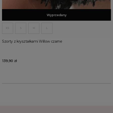
Dodaj do koszyka
Wyprzedany
XS
S
M
L
Szorty z kryształkami Willow czarne
139,90 zł