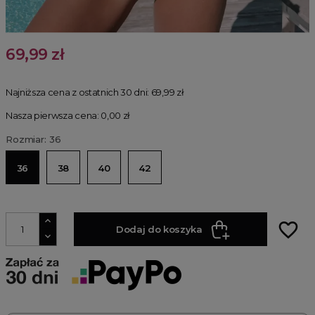
69,99 zł
Najniższa cena z ostatnich 30 dni:
69,99 zł
Nasza pierwsza cena: 0,00 zł
Rozmiar: 36
36
38
40
42
favorite_border
Dodaj do koszyka