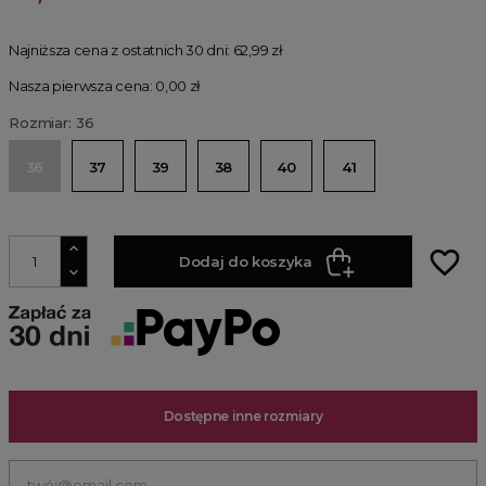
Najniższa cena z ostatnich 30 dni:
62,99 zł
Nasza pierwsza cena: 0,00 zł
Rozmiar: 36
36
37
39
38
40
41
favorite_border
Dodaj do koszyka
Dostępne inne rozmiary