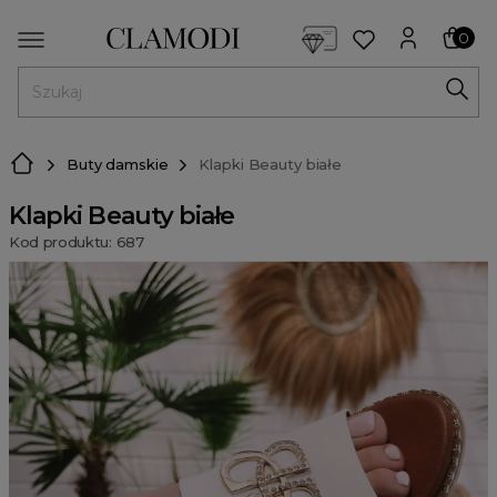
<script> dlApi = { cmd: [] }; </script> <script src="https://l
0
MENU
Buty damskie
Klapki Beauty białe
Klapki Beauty białe
Kod produktu: 687