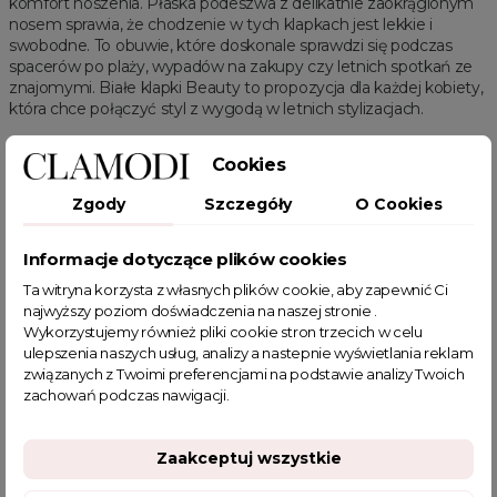
komfort noszenia. Płaska podeszwa z delikatnie zaokrąglonym
nosem sprawia, że chodzenie w tych klapkach jest lekkie i
swobodne. To obuwie, które doskonale sprawdzi się podczas
spacerów po plaży, wypadów na zakupy czy letnich spotkań ze
znajomymi. Białe klapki Beauty to propozycja dla każdej kobiety,
która chce połączyć styl z wygodą w letnich stylizacjach.
Powiązanie kategorie:
buty damskie
,
klapki damskie
Cookies
Cechy produktu:
płaska podeszwa, złota aplikacja
Zgody
Szczegóły
O Cookies
Powiązane kategorie:
Informacje dotyczące plików cookies
Buty damskie
Zobacz wszystkie
Wyprzedaż
Klapki damskie
SUMMER
Klapki płaskie
Klapki basenowe
HOT SALE
Ta witryna korzysta z własnych plików cookie, aby zapewnić Ci
najwyższy poziom doświadczenia na naszej stronie .
Wykorzystujemy również pliki cookie stron trzecich w celu
ulepszenia naszych usług, analizy a nastepnie wyświetlania reklam
związanych z Twoimi preferencjami na podstawie analizy Twoich
zachowań podczas nawigacji.
POWIĄZANE TAGI
Zaakceptuj wszystkie
Klapki na płaskiej podeszwie
klapki ze zdobieniem