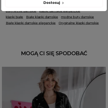
Dostosuj
zdobione klapki
klapki na lato
letnie klapki
białe klapki
buty letnie damskie
klapki damskie eleganckie
klapki białe
Białe klapki damskie
modne buty damskie
Białe klapki damskie eleganckie
Oryginalne klapki damskie
MOGĄ CI SIĘ SPODOBAĆ