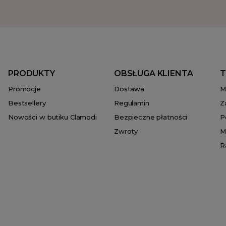
PRODUKTY
OBSŁUGA KLIENTA
T
Promocje
Dostawa
M
Bestsellery
Regulamin
Z
Nowości w butiku Clamodi
Bezpieczne płatności
P
Zwroty
M
R