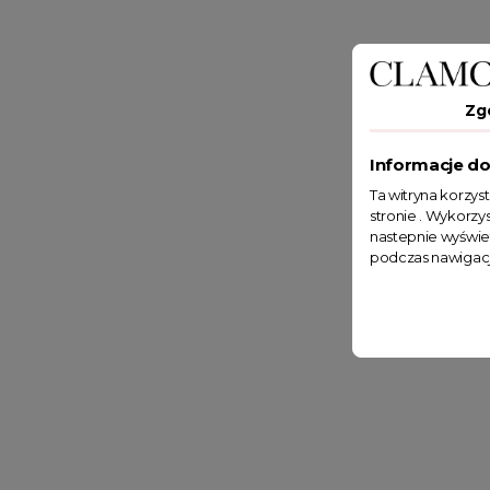
Zg
Informacje do
Ta witryna korzys
stronie . Wykorzys
nastepnie wyświe
podczas nawigacj