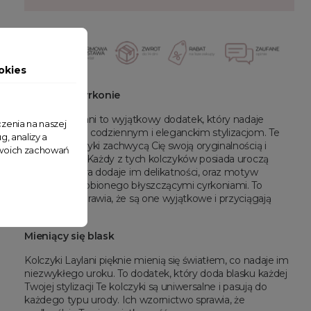
okies
Kuleczka i cyrkonie
Kolczyki Laylani to wyjątkowy dodatek, który nadaje
zenia na naszej
blasku Twoim codziennym i eleganckim stylizacjom. Te
g, analizy a
wiszące kolczyki zachwycą Cię swoją oryginalnością i
 Twoich zachowań
subtelnością. Każdy z tych kolczyków posiada uroczą
kuleczkę, która dodaje im delikatności, oraz motyw
krzyżyka ozdobionego błyszczącymi cyrkoniami. To
połączenie sprawia, że są one wyjątkowe i przyciągają
spojrzenia.
Mieniący się blask
Kolczyki Laylani pięknie mienią się światłem, co nadaje im
niezwykłego uroku. To dodatek, który doda blasku każdej
Twojej stylizacji Te kolczyki są uniwersalne i pasują do
każdego typu urody. Ich wzornictwo sprawia, że