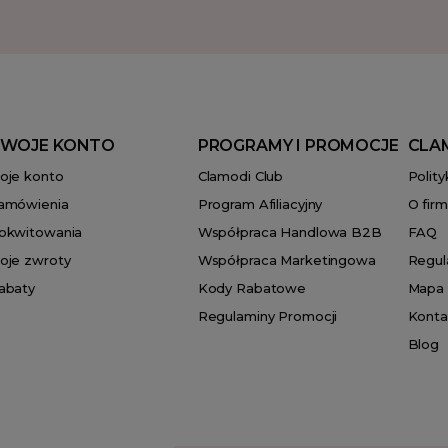
WOJE KONTO
PROGRAMY I PROMOCJE
CLA
oje konto
Clamodi Club
Polit
amówienia
Program Afiliacyjny
O firm
okwitowania
Współpraca Handlowa B2B
FAQ
oje zwroty
Współpraca Marketingowa
Regul
abaty
Kody Rabatowe
Mapa 
Regulaminy Promocji
Konta
Blog