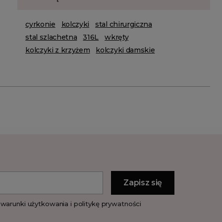
cyrkonie
kolczyki
stal chirurgiczna
stal szlachetna
316L
wkręty
kolczyki z krzyżem
kolczyki damskie
warunki użytkowania i politykę prywatności