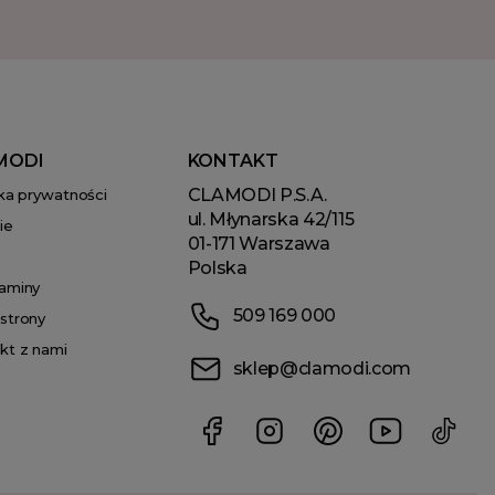
MODI
KONTAKT
CLAMODI P.S.A.
yka prywatności
ul. Młynarska 42/115
ie
01-171 Warszawa
Polska
aminy
509 169 000
strony
kt z nami
sklep@clamodi.com