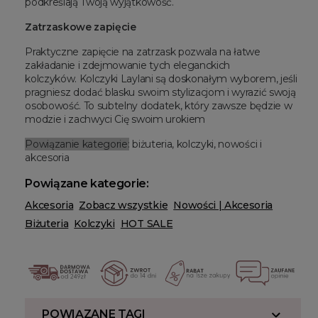
podkreślają Twoją wyjątkowość.
Zatrzaskowe zapięcie
Praktyczne zapięcie na zatrzask pozwala na łatwe
zakładanie i zdejmowanie tych eleganckich
kolczyków. Kolczyki Laylani są doskonałym wyborem, jeśli
pragniesz dodać blasku swoim stylizacjom i wyrazić swoją
osobowość. To subtelny dodatek, który zawsze będzie w
modzie i zachwyci Cię swoim urokiem
Powiązanie kategorie:
biżuteria, kolczyki, nowości i
akcesoria
Powiązane kategorie:
Akcesoria
Zobacz wszystkie
Nowości | Akcesoria
Biżuteria
Kolczyki
HOT SALE
POWIĄZANE TAGI