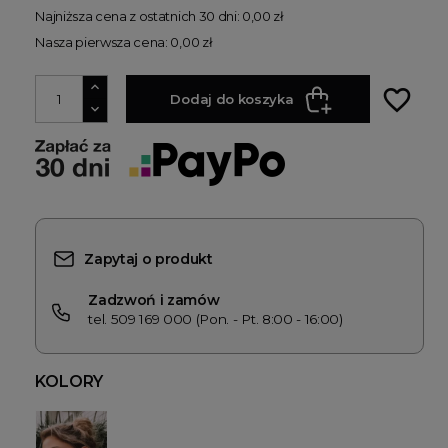
Najniższa cena z ostatnich 30 dni: 0,00 zł
Nasza pierwsza cena: 0,00 zł
favorite_border
Dodaj do koszyka
Zapytaj o produkt
Zadzwoń i zamów
tel. 509 169 000 (Pon. - Pt. 8:00 - 16:00)
KOLORY