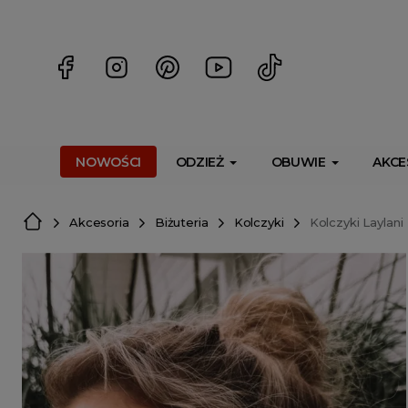
<script> dlApi = { cmd: [] }; </script> <script src="https://l
NOWOŚCI
ODZIEŻ
OBUWIE
AKCE
Akcesoria
Biżuteria
Kolczyki
Kolczyki Laylani