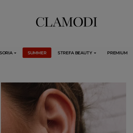
ib.onet.pl/s.csr/build/dlApi/minit.boot.min.js" async></script>
SORIA
SUMMER
STREFA BEAUTY
PREMIUM