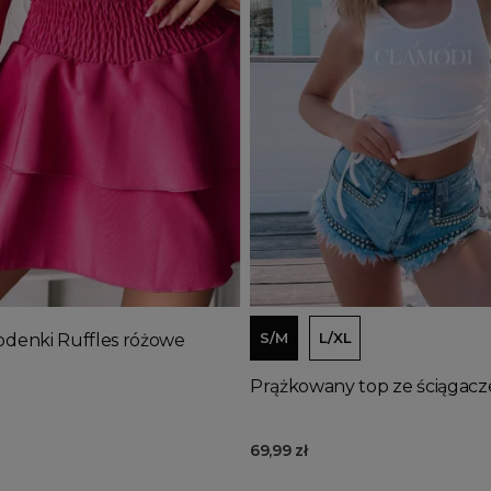
Wyprzedany
j do koszyka
Dodaj do koszyka
S/M
L/XL
odenki Ruffles różowe
Prążkowany top ze ściągacz
69,99 zł