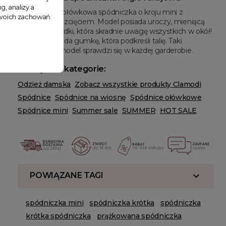
g, analizy a
Prążkowana, ołówkowa spódniczka o kroju mini z
 Twoich zachowań
delikatnym rozcięciem. Model posiada uroczy, mieniącą
się print kokardki, która skradnie uwagę wszystkich w okół!
W pasie posiada gumkę, która podkreśli talię. Taki
dziewczęcy model sprawdzi się w każdej garderobie.
Powiązane kategorie:
Odzież damska
Zobacz wszystkie produkty Clamodi
Spódnice
Spódnice na wiosnę
Spódnice ołówkowe
Spódnice mini
Summer sale
SUMMER
HOT SALE
POWIĄZANE TAGI
spódniczka mini
spódniczka krótka
spódniczka
krótka spódniczka
prążkowana spódniczka