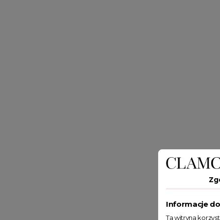
Zg
Informacje do
Ta witryna korzys