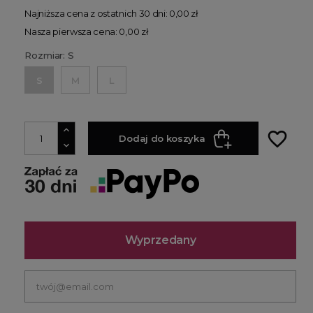
Najniższa cena z ostatnich 30 dni: 0,00 zł
Nasza pierwsza cena: 0,00 zł
Rozmiar: S
S
M
L
favorite_border
Dodaj do koszyka
Wyprzedany