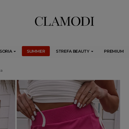
ib.onet.pl/s.csr/build/dlApi/minit.boot.min.js" async></script>
SORIA
SUMMER
STREFA BEAUTY
PREMIUM
wa