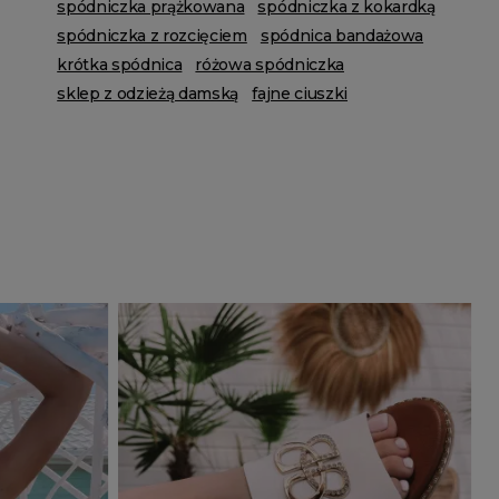
spódniczka prążkowana
spódniczka z kokardką
spódniczka z rozcięciem
spódnica bandażowa
krótka spódnica
różowa spódniczka
sklep z odzieżą damską
fajne ciuszki