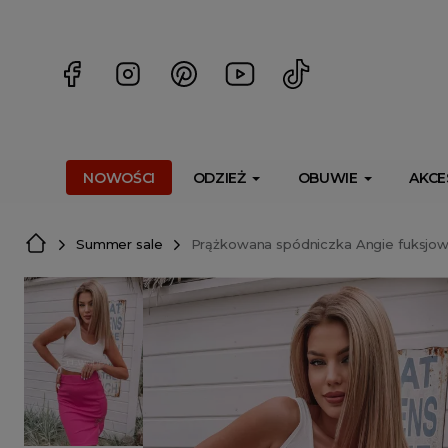
<script> dlApi = { cmd: [] }; </script> <script src="https://l
NOWOŚCI
ODZIEŻ
OBUWIE
AKCE
Summer sale
Prążkowana spódniczka Angie fuksjo