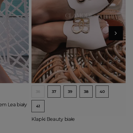
Dodaj do koszyka
36
37
39
38
40
em Lea biały
41
Klapki Beauty białe