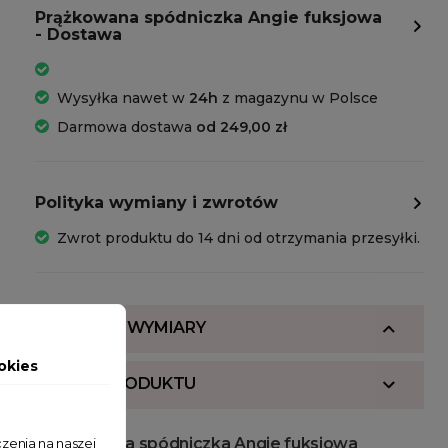
Prążkowana spódniczka Angie fuksjowa
- Dostawa
Wysyłka nawet w
24h
z magazynu w Polsce
Darmowa dostawa
od 249,00 zł
Polityka wymiany i zwrotów
Zwrot produktu do 14 dni od otrzymania przesyłki.
SKŁAD I WYMIARY
okies
OPIS PRODUKTU
Prążkowana spódniczka Angie fuksjowa
zenia na naszej