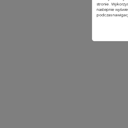
stronie . Wykorzys
nastepnie wyświe
podczas nawigacj