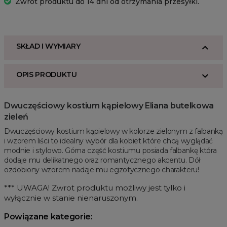
Zwrot produktu do 14 dni od otrzymania przesyłki.
SKŁAD I WYMIARY
OPIS PRODUKTU
Dwuczęściowy kostium kąpielowy Eliana butelkowa
zieleń
Dwuczęściowy kostium kąpielowy w kolorze zielonym z falbanką
i wzorem liści to idealny wybór dla kobiet które chcą wyglądać
modnie i stylowo. Górna część kostiumu posiada falbankę która
dodaje mu delikatnego oraz romantycznego akcentu. Dół
ozdobiony wzorem nadaje mu egzotycznego charakteru!
*** UWAGA! Zwrot produktu możliwy jest tylko i
wyłącznie w stanie nienaruszonym.
Powiązane kategorie: