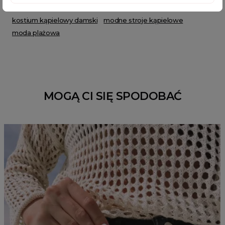
sklep z odzieżą damską
fajne ciuszki
kostium kąpielowy damski
modne stroje kąpielowe
moda plażowa
MOGĄ CI SIĘ SPODOBAĆ