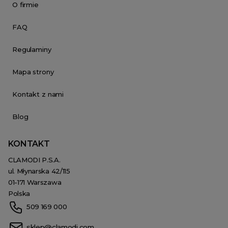
O firmie
FAQ
Regulaminy
Mapa strony
Kontakt z nami
Blog
KONTAKT
CLAMODI P.S.A.
ul. Młynarska 42/115
01-171 Warszawa
Polska
509 169 000
sklep@clamodi.com