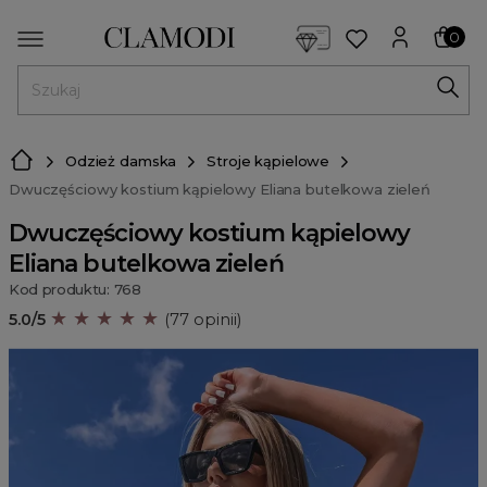
<script> dlApi = { cmd: [] }; </script> <script src="https://l
0
MENU
Odzież damska
Stroje kąpielowe
Dwuczęściowy kostium kąpielowy Eliana butelkowa zieleń
Dwuczęściowy kostium kąpielowy
Eliana butelkowa zieleń
Kod produktu: 768
★ ★ ★ ★ ★
5.0/5
(77 opinii)