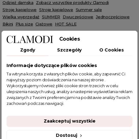
Odzież damska
Zobacz wszystkie produkty Clamodi
Stroje kąpielowe
Stroje kąpielowe
Summer sale
Wielka wyprzedaż
SUMMER
Dwuczęściowe
Jednoczęściowe
Bikini
Plus size
Ciążowe
HOT SALE
Cookies
Zgody
Szczegóły
O Cookies
POWIĄZANE TAGI
Informacje dotyczące plików cookies
Ta witryna korzysta z własnych plików cookie, aby zapewnić Ci
najwyższy poziom doświadczenia na naszej stronie .
kostium kąpielowy dwuczęściowy
Wykorzystujemy również pliki cookie stron trzecich w celu
dwucześciowy kostium kąpielowy
ulepszenia naszych usług, analizy a nastepnie wyświetlania reklam
dwuczęściowy strój kąpielowy
związanych z Twoimi preferencjami na podstawie analizy Twoich
zachowań podczas nawigacji.
strój kąpielowy dwucześciowy
zielony kostium kąpielowy
kostium kąpielowy
strój kąpielowy
zielony strój kąpielowy
prążkowany strój kąpielowy
strój kąpielowy prążkowany
Zaakceptuj wszystkie
prążkowany kostium kąpielowy
Dostosuj
kostium kąpielowy prażkowany
strój kąpielowy we wzór