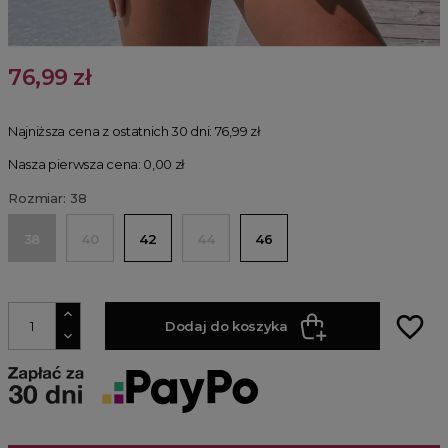
76,99 zł
Najniższa cena z ostatnich 30 dni:
76,99 zł
Nasza pierwsza cena: 0,00 zł
Rozmiar: 38
38
40
42
44
46
favorite_border
Dodaj do koszyka