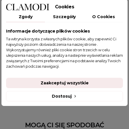
Cookies
Zgody
Szczegóły
O Cookies
Informacje dotyczące plików cookies
POWIĄZANE TAGI
Ta witryna korzysta z własnych plików cookie, aby zapewnić Ci
najwyższy poziom doświadczenia na naszej stronie .
Wykorzystujemy również pliki cookie stron trzecich w celu
bluzka bawełniana
bawełniana bluzka
biała bluzka
ulepszenia naszych usług, analizy a nastepnie wyświetlania reklam
bluzka z długim rękawem
t-shirt bawełniany
biały t-shirt
związanych z Twoimi preferencjami na podstawie analizy Twoich
zachowań podczas nawigacji.
bluzka biała
bawełniany t-shirt
t-shirt z długim rękawem
t-shirt biały
sklep z odzieżą damską
fajne bluzki
fajne bluzki damskie
fajne ciuszki
Bluzki duże rozmiary
Zaakceptuj wszystkie
Bluzki duże rozmiary tanie
Eleganckie t shirty damskie
Dostosuj
MOGĄ CI SIĘ SPODOBAĆ