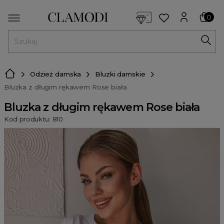
<script> dlApi = { cmd: [] }; </script> <script src="https://l
0
MENU
Odzież damska
Bluzki damskie
Bluzka z długim rękawem Rose biała
Bluzka z długim rękawem Rose biała
Kod produktu: 810