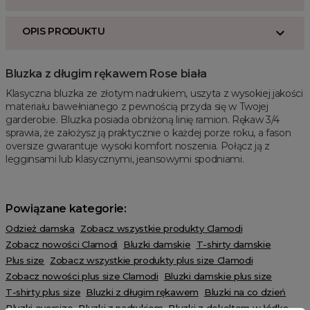
OPIS PRODUKTU
Bluzka z długim rękawem Rose biała
Klasyczna bluzka ze złotym nadrukiem, uszyta z wysokiej jakości
materiału bawełnianego z pewnością przyda się w Twojej
garderobie. Bluzka posiada obniżoną linię ramion. Rękaw 3/4
sprawia, że założysz ją praktycznie o każdej porze roku, a fason
oversize gwarantuje wysoki komfort noszenia. Połącz ją z
legginsami lub klasycznymi, jeansowymi spodniami.
Powiązane kategorie:
Odzież damska
Zobacz wszystkie produkty Clamodi
Zobacz nowości Clamodi
Bluzki damskie
T-shirty damskie
Plus size
Zobacz wszystkie produkty plus size Clamodi
Zobacz nowości plus size Clamodi
Bluzki damskie plus size
T-shirty plus size
Bluzki z długim rękawem
Bluzki na co dzień
Bluzki oversize
Bluzki z nadrukiem
Bluzki z dekoltem w łódkę