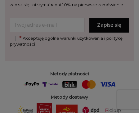
zapisz się i otrzymaj rabat 10% na pierwsze zamówienie
*
Akceptuję ogólne warunki użytkowania i politykę
prywatności
Metody płatności
Metody dostawy