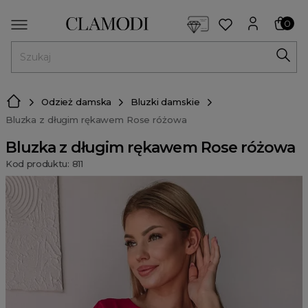
<script> dlApi = { cmd: [] }; </script> <script src="https://l
0
MENU
Odzież damska
Bluzki damskie
Bluzka z długim rękawem Rose różowa
Bluzka z długim rękawem Rose różowa
Kod produktu: 811