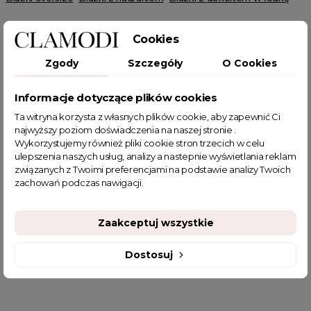
Cookies
Zgody
Szczegóły
O Cookies
POWIĄZANE TAGI
Informacje dotyczące plików cookies
Ta witryna korzysta z własnych plików cookie, aby zapewnić Ci
bluzka bawełniana
bawełniana bluzka
najwyższy poziom doświadczenia na naszej stronie .
Wykorzystujemy również pliki cookie stron trzecich w celu
bluzka z długim rękawem
t-shirt bawełniany
ulepszenia naszych usług, analizy a nastepnie wyświetlania reklam
bluzka różowa
bawełniany t-shirt
związanych z Twoimi preferencjami na podstawie analizy Twoich
t-shirt z długim rękawem
różowa bluzka.
t-shirt różowy
zachowań podczas nawigacji.
różowy t-shirt
bluzka fuksja
sklep z odzieżą damską
fajne bluzki
fajne bluzki damskie
fajne ciuszki
Zaakceptuj wszystkie
Bluzki duże rozmiary
Bluzki duże rozmiary tanie
Eleganckie t shirty damskie
Dostosuj