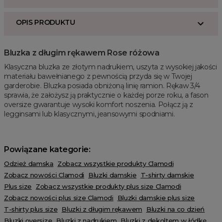
OPIS PRODUKTU
Bluzka z długim rękawem Rose różowa
Klasyczna bluzka ze złotym nadrukiem, uszyta z wysokiej jakości
materiału bawełnianego z pewnością przyda się w Twojej
garderobie. Bluzka posiada obniżoną linię ramion. Rękaw 3/4
sprawia, że założysz ją praktycznie o każdej porze roku, a fason
oversize gwarantuje wysoki komfort noszenia. Połącz ją z
legginsami lub klasycznymi, jeansowymi spodniami.
Powiązane kategorie:
Odzież damska
Zobacz wszystkie produkty Clamodi
Zobacz nowości Clamodi
Bluzki damskie
T-shirty damskie
Plus size
Zobacz wszystkie produkty plus size Clamodi
Zobacz nowości plus size Clamodi
Bluzki damskie plus size
T-shirty plus size
Bluzki z długim rękawem
Bluzki na co dzień
Bluzki oversize
Bluzki z nadrukiem
Bluzki z dekoltem w łódkę