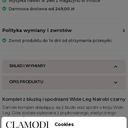
Wysyłka nawet w
24h
z magazynu w Polsce
Darmowa dostawa
od 249,00 zł
Polityka wymiany i zwrotów
Zwrot produktu do 14 dni od otrzymania przesyłki.
SKŁAD I WYMIARY
OPIS PRODUKTU
Komplet z bluzką i spodniami Wide Leg Nairobi czarny
Damski komplet składający się z bluzki oraz spodni o kroju Wide
Leg. Góra została wykonana z prążkowanego, elastycznego
materiału. Posiada poduszki na ramionach oraz okrągły dekolt.
Idealnie dopasowuje się do sylwetki, a całość uzupełnia złota
Cookies