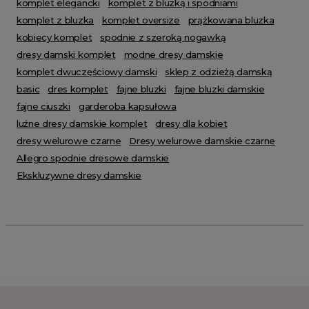
komplet elegancki
komplet z bluzką i spodniami
komplet z bluzka
komplet oversize
prążkowana bluzka
kobiecy komplet
spodnie z szeroką nogawką
dresy damski komplet
modne dresy damskie
komplet dwuczęściowy damski
sklep z odzieżą damską
basic
dres komplet
fajne bluzki
fajne bluzki damskie
fajne ciuszki
garderoba kapsułowa
luźne dresy damskie komplet
dresy dla kobiet
dresy welurowe czarne
Dresy welurowe damskie czarne
Allegro spodnie dresowe damskie
Ekskluzywne dresy damskie