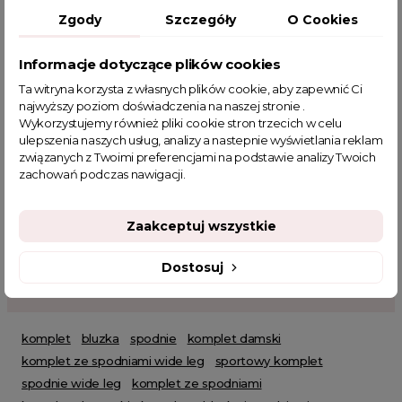
naszywka. Spodnie zostały uzupełnione ściągaczem w pasie
Zgody
Szczegóły
O Cookies
oraz kieszeniami. Szerokie nogawki to aktualnie największy trend
w świecie mody. Model sprawdzi się na codzienne, jak i
eleganckie okazje. Możesz połączyć go z trampkami lub
Informacje dotyczące plików cookies
ulubionymi szpilkami.
Ta witryna korzysta z własnych plików cookie, aby zapewnić Ci
Powiązane kategorie:
najwyższy poziom doświadczenia na naszej stronie .
Wykorzystujemy również pliki cookie stron trzecich w celu
Odzież damska
Zobacz wszystkie produkty Clamodi
ulepszenia naszych usług, analizy a nastepnie wyświetlania reklam
Dresy damskie
Komplety ubrania damskie
Złote produkty
związanych z Twoimi preferencjami na podstawie analizy Twoich
Komplety dresowe
Komplety damskie
zachowań podczas nawigacji.
Zaakceptuj wszystkie
Dostosuj
POWIĄZANE TAGI
komplet
bluzka
spodnie
komplet damski
komplet ze spodniami wide leg
sportowy komplet
spodnie wide leg
komplet ze spodniami