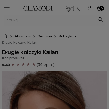
<script> dlApi = { cmd: [] }; </script> <script src="https://l
0
MENU
Akcesoria
Biżuteria
Kolczyki
Długie kolczyki Kailani
Długie kolczyki Kailani
Kod produktu: 85
★ ★ ★ ★ ★
5.0/5
(39 opinii)