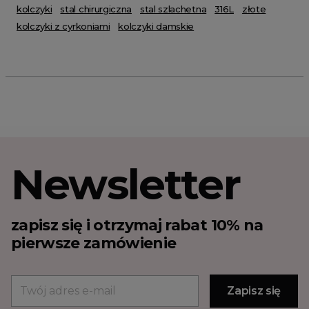
kolczyki
stal chirurgiczna
stal szlachetna
316L
złote
kolczyki z cyrkoniami
kolczyki damskie
Newsletter
zapisz się i otrzymaj rabat 10% na
pierwsze zamówienie