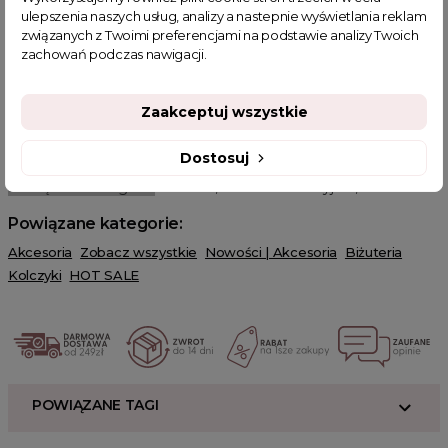
są one wyjątkowe z każdej perspektywy.
ulepszenia naszych usług, analizy a nastepnie wyświetlania reklam
związanych z Twoimi preferencjami na podstawie analizy Twoich
Złoto i cyrkony
zachowań podczas nawigacji.
Klasyczne złoty kolor spotyka się z nowoczesnym blaskiem
cyrkonii, tworząc harmonię między tradycją a nowoczesnością.
Zaakceptuj wszystkie
Długie kolczyki Kailani to nie tylko biżuteria, ale również wyraz
elegancji, który z pewnością przyciągnie uwagę i podkreśli Twój
unikalny styl.
Dostosuj
Powiązanie kategorie:
biżuteria, łańcuszki i naszyjniki, akcesoria
Powiązane kategorie:
Akcesoria
Zobacz wszystkie
Nowości | Akcesoria
Biżuteria
Kolczyki
HOT SALE
POWIĄZANE TAGI