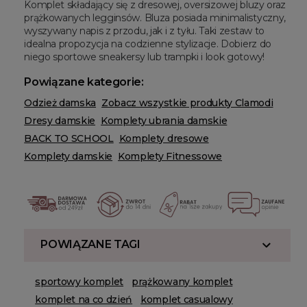
Komplet składający się z dresowej, oversizowej bluzy oraz
prążkowanych legginsów. Bluza posiada minimalistyczny,
wyszywany napis z przodu, jak i z tyłu. Taki zestaw to
idealna propozycja na codzienne stylizacje. Dobierz do
niego sportowe sneakersy lub trampki i look gotowy!
Powiązane kategorie:
Odzież damska
Zobacz wszystkie produkty Clamodi
Dresy damskie
Komplety ubrania damskie
BACK TO SCHOOL
Komplety dresowe
Komplety damskie
Komplety Fitnessowe
POWIĄZANE TAGI
sportowy komplet
prążkowany komplet
komplet na co dzień
komplet casualowy