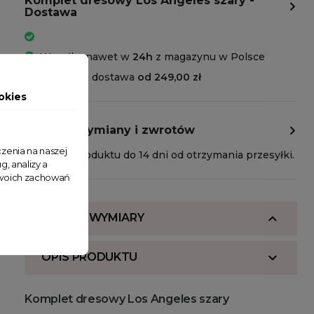
Komplet dresowy Los Angeles szary -
Dostawa
Wysyłka nawet w
24h
z magazynu w Polsce
Darmowa dostawa
od 249,00 zł
okies
Polityka wymiany i zwrotów
zenia na naszej
Zwrot produktu do 14 dni od otrzymania przesyłki.
g, analizy a
 Twoich zachowań
SKŁAD I WYMIARY
OPIS PRODUKTU
Komplet dresowy Los Angeles szary