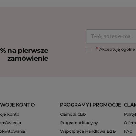
*
10% na pierwsze
Akceptuję ogólne 
zamówienie
WOJE KONTO
PROGRAMY I PROMOCJE
CLA
oje konto
Clamodi Club
Polit
amówienia
Program Afiliacyjny
O firm
okwitowania
Współpraca Handlowa B2B
FAQ