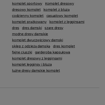
komplet sportowy
Komplet dresowy
dresowy komplet
komplet z bluzą
codzienny komplet
casualowy komplet
komplet prążkowany
komplet z legginsami
dres
dres damski
szare dresy
modne dresy damskie
komplet dwuczęściowy damski
sklep z odzieżą damską
dres komplet
fajne ciuszki
garderoba kapsułowa
komplet dresowy z legginsami
komplet legginsy i bluza
luźne dresy damskie komplet