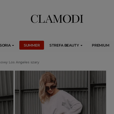
ib.onet.pl/s.csr/build/dlApi/minit.boot.min.js" async></script>
SORIA
SUMMER
STREFA BEAUTY
PREMIUM
owy Los Angeles szary