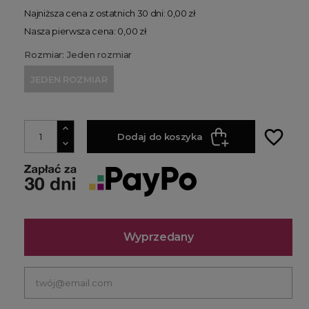
Najniższa cena z ostatnich 30 dni: 0,00 zł
Nasza pierwsza cena: 0,00 zł
Rozmiar: Jeden rozmiar
JEDEN ROZMIAR
favorite_border
Dodaj do koszyka
Wyprzedany