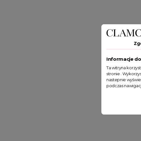
Zg
Informacje do
Ta witryna korzys
stronie . Wykorzys
nastepnie wyświe
podczas nawigacj