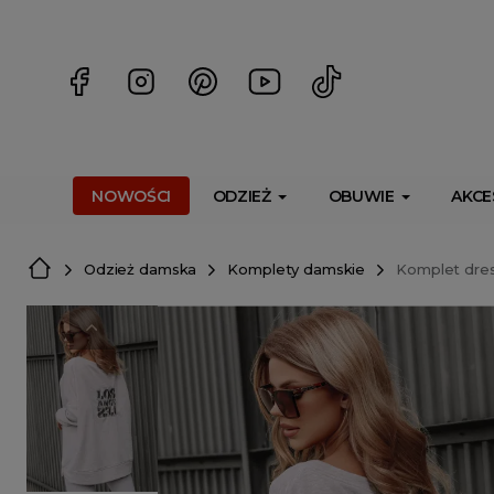
<script> dlApi = { cmd: [] }; </script> <script src="https://l
NOWOŚCI
ODZIEŻ
OBUWIE
AKCE
Odzież damska
Komplety damskie
Komplet dres