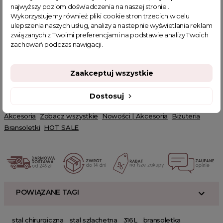
elegancję i delikatność.
najwyższy poziom doświadczenia na naszej stronie .
Wykorzystujemy również pliki cookie stron trzecich w celu
Zatrzaskowa wygoda
ulepszenia naszych usług, analizy a nastepnie wyświetlania reklam
związanych z Twoimi preferencjami na podstawie analizy Twoich
Nasza bransoletka jest zapinana na wygodny zatrzask, co
zachowań podczas nawigacji.
sprawia, że jej noszenie jest niezwykle komfortowe. Daj się
oczarować blaskowi i szykowi bransoletki Eye. To biżuteria, która
podkreśli Twoją elegancję i wyjątkowość.
Zaakceptuj wszystkie
Powiązanie kategorie:
biżuteria, nowości i akcesoria, bransoletki
Dostosuj
Powiązane kategorie:
Akcesoria
Zobacz wszystkie
Nowości | Akcesoria
Biżuteria
Bransoletki
HOT SALE
POWIĄZANE TAGI
stal chirurgiczna
stal szlachetna
316L
bransoletka