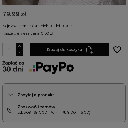
79,99 zł
Najniższa cena z ostatnich 30 dni: 0,00 zł
Nasza pierwsza cena: 0,00 zł
favorite_border
Dodaj do koszyka
Zapytaj o produkt
Zadzwoń i zamów
tel. 509 169 000 (Pon. - Pt. 8:00 - 16:00)