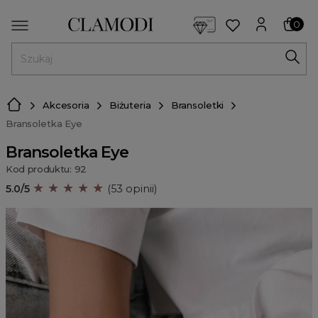
<script> dlApi = { cmd: [] }; </script> <script src="https://l
0
MENU
Akcesoria
Biżuteria
Bransoletki
Bransoletka Eye
Bransoletka Eye
Kod produktu: 92
★ ★ ★ ★ ★
5.0/5
(53 opinii)