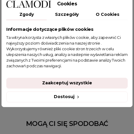
POWIĄZANE TAGI
Cookies
Zgody
Szczegóły
O Cookies
kurtka jeansowa
kurtki jesienne
katana jeansowa
krótka kurtka
klasyczna kurtka
klasyczna kurtka jeansowa
Informacje dotyczące plików cookies
kurtka na jesień
kurtka jeansowa damska
Ta witryna korzysta z własnych plików cookie, aby zapewnić Ci
sklep z odzieżą damską
fajne ciuszki
najwyższy poziom doświadczenia na naszej stronie .
katana jeansowa damska
kurteczki wiosenne
Wykorzystujemy również pliki cookie stron trzecich w celu
ulepszenia naszych usług, analizy a nastepnie wyświetlania reklam
kurteczki bomberki
kurteczki damskie
kurtka bomberka
związanych z Twoimi preferencjami na podstawie analizy Twoich
kurtka damska jesień
kurtka damska wiosna
zachowań podczas nawigacji.
kurtka dżinsowa
kurtki jeans damskie
kurtki do sukienki
kurtki na wiosnę
moda kurtki damskie
Zaakceptuj wszystkie
modne kurtki damskie
Dostosuj
MOGĄ CI SIĘ SPODOBAĆ