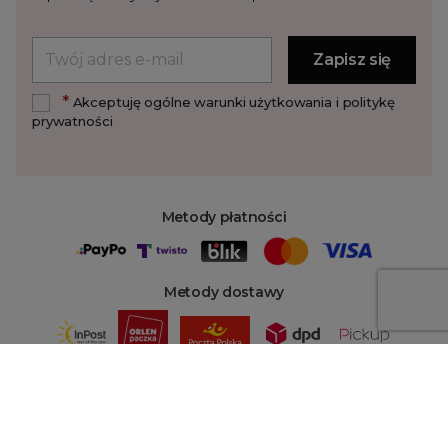
*
Akceptuję ogólne warunki użytkowania i politykę
prywatności
Metody płatności
Metody dostawy