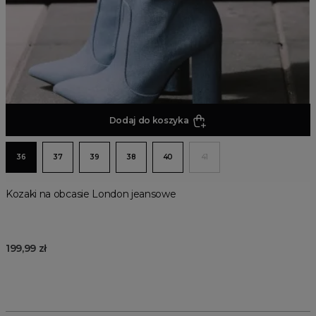
Dodaj do koszyka
36
37
39
38
40
41
Kozaki na obcasie London jeansowe
199,99 zł