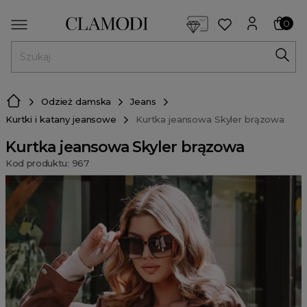
<script> dlApi = { cmd: [] }; </script> <script src="https://l
0
MENU
Odzież damska
Jeans
Kurtki i katany jeansowe
Kurtka jeansowa Skyler brązowa
Kurtka jeansowa Skyler brązowa
Kod produktu: 967