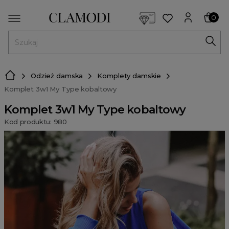
<script> dlApi = { cmd: [] }; </script> <script src="https://l
0
MENU
Odzież damska
Komplety damskie
Komplet 3w1 My Type kobaltowy
Komplet 3w1 My Type kobaltowy
Kod produktu: 980