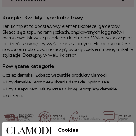
Komplet 3w1 My Type kobaltowy
Ten komplet to podstawowy element kobiecej garderoby!
Składa się z topu na ramiączkach, prążkowanych legginsów i
oversizowej bluzy z guziczkami i kapturem, Wykorzystasz go na
co dzień, siłownię czy wyjście ze znajomymi. Elementy możesz
nosićrazem lub dowolnie łączyć, tworząc całkiem nowe, unikalne
stylizacje. Dostępny w wielu kolorach.
Powiązane kategorie:
Odzież damska
Zobacz wszystkie produkty Clamodi
Bluzy damskie
Komplety ubrania damskie
Spring sale
Bluzy z Kapturem
Bluzy Przez Głowę
Komplety damskie
HOT SALE
Cookies
POWIĄZANE TAGI