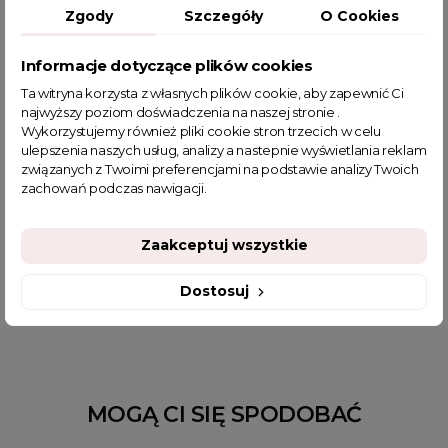
Zgody
Szczegóły
O Cookies
sportowy komplet
komplet na co dzień
Informacje dotyczące plików cookies
komplet ze spodniami
komplet sportowy
Ta witryna korzysta z własnych plików cookie, aby zapewnić Ci
Komplet dresowy
dresowy komplet
komplet z bluzą
najwyższy poziom doświadczenia na naszej stronie .
codzienny komplet
komplet dresowy trzy w jednym
Wykorzystujemy również pliki cookie stron trzecich w celu
ulepszenia naszych usług, analizy a nastepnie wyświetlania reklam
komplet 3w1
komplet z topem i bluzą
związanych z Twoimi preferencjami na podstawie analizy Twoich
dresy damski komplet
sklep z odzieżą damską
zachowań podczas nawigacji.
dres komplet
fajne ciuszki
garderoba kapsułowa
komplet dresowy z legginsami
komplet legginsy i bluza
Zaakceptuj wszystkie
najmodniejsze komplety damskie
luźne dresy damskie komplet
Długie bluzy
Dostosuj
Kolorowe dresy
MOGĄ CI SIĘ SPODOBAĆ