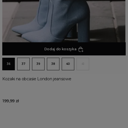
Dodaj do koszyka
36
37
39
38
40
41
Kozaki na obcasie London jeansowe
199,99 zł