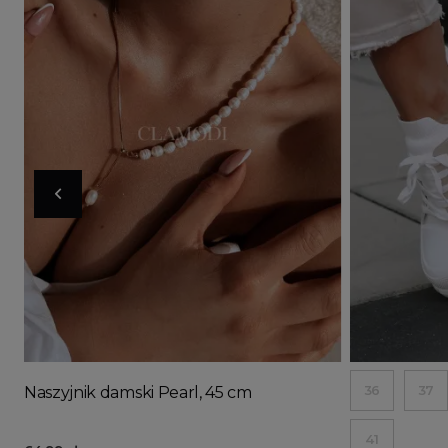
Doda
36
37
Naszyjnik damski Pearl, 45 cm
41