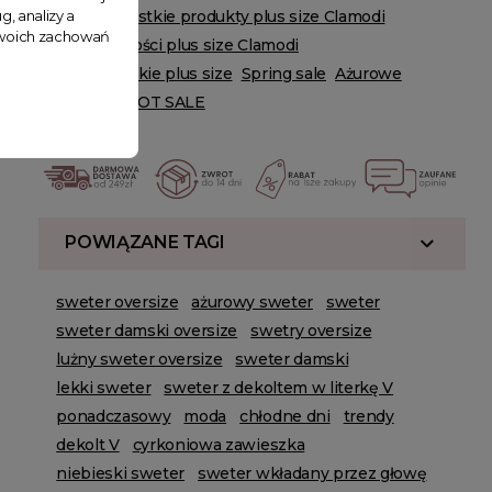
g, analizy a
Zobacz wszystkie produkty plus size Clamodi
 Twoich zachowań
Zobacz nowości plus size Clamodi
Swetry damskie plus size
Spring sale
Ażurowe
Klasyczne
HOT SALE
POWIĄZANE TAGI
sweter oversize
ażurowy sweter
sweter
sweter damski oversize
swetry oversize
lużny sweter oversize
sweter damski
lekki sweter
sweter z dekoltem w literkę V
ponadczasowy
moda
chłodne dni
trendy
dekolt V
cyrkoniowa zawieszka
niebieski sweter
sweter wkładany przez głowę