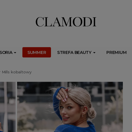
ib.onet.pl/s.csr/build/dlApi/minit.boot.min.js" async></script>
SORIA
SUMMER
STREFA BEAUTY
PREMIUM
 Mills kobaltowy