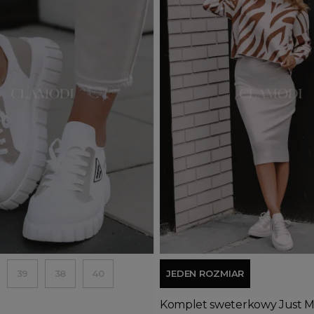
Wyprzedany
j do koszyka
Dodaj do koszyka
39
38
40
JEDEN ROZMIAR
Komplet sweterkowy Just M