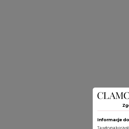
Zg
Informacje do
Ta witryna korzys