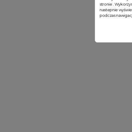
stronie . Wykorzys
nastepnie wyświe
podczas nawigacj