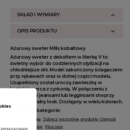
SKŁAD I WYMIARY
OPIS PRODUKTU
Ażurowy sweter Mills kobaltowy
Ażurowy sweter z dekoltem w literkę V to
świetny wybór do codziennych stylizacji na
chłodniejsze dni. Model zakończony ściagaczem
przy rękawach oraz w dolnej części modelu.
Uzupełniony został uroczą zawieszką w
kształcie serca z cyrkonią. W połączeniu z
klasycznymi jeansami lub legginsami stwprzy
niepowtarzalny look. Dostępny w wielu kolorach.
okies
Powiązane kategorie:
Odzież damska
Zobacz wszystkie produkty Clamodi
Swetry damskie
Plus size
zenia na naszej