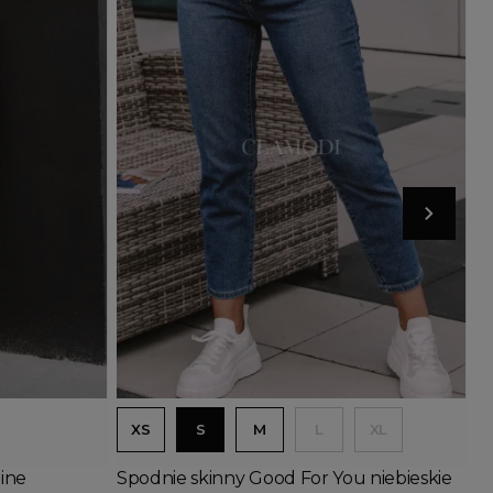
Dodaj do koszyka
XS
S
M
L
XL
ine
Spodnie skinny Good For You niebieskie