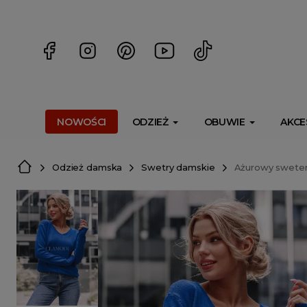
<script> dlApi = { cmd: [] }; </script> <script src="https://l
NOWOŚCI
ODZIEŻ
OBUWIE
AKCE
Odzież damska
Swetry damskie
Ażurowy sweter