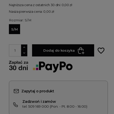
Najniższa cena z ostatnich 30 dni: 0,00 zł
Nasza pierwsza cena: 0,00 zł
Rozmiar: S/M
S/M
favorite_border
Dodaj do koszyka
Zapytaj o produkt
Zadzwoń i zamów
tel. 509 169 000 (Pon. - Pt. 8:00 - 16:00)