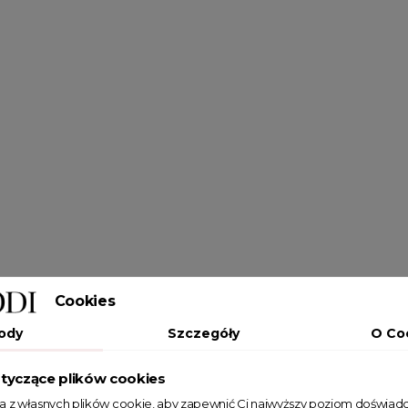
Cookies
ody
Szczegóły
O Co
tyczące plików cookies
ta z własnych plików cookie, aby zapewnić Ci najwyższy poziom doświadc