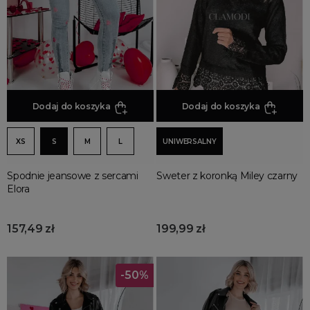
Promocja
Wyprzedaż
Summer sale
Bon podarunkowy
BACK TO SCHOOL
PREZENTY
Dodaj do koszyka
Dodaj do koszyka
ŚWIĘTA
XS
S
M
L
UNIWERSALNY
PARTY
Wielka wyprzedaż
Spodnie jeansowe z sercami
Sweter z koronką Miley czarny
Najnowsze produkty
Elora
Polecane produkty
Spring sale
157,49 zł
199,99 zł
SUMMER
Złote produkty
-50%
Wiosenne Uroczystości
Letnie Uroczystości