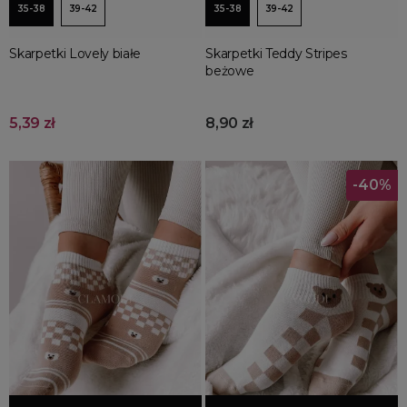
35-38
39-42
35-38
39-42
Skarpetki Lovely białe
Skarpetki Teddy Stripes
beżowe
5,39 zł
8,90 zł
-40%