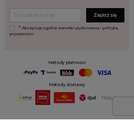
*
Akceptuję ogólne warunki użytkowania i politykę
prywatności
Metody płatności
Metody dostawy