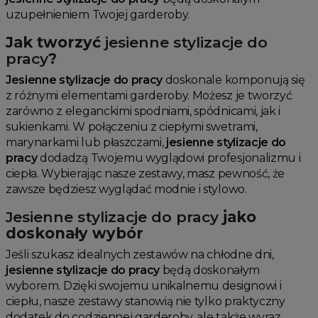
uzupełnieniem Twojej garderoby.
Jak tworzyć
jesienne stylizacje do
pracy
?
Jesienne stylizacje do pracy
doskonale komponują się
z różnymi elementami garderoby. Możesz je tworzyć
zarówno z eleganckimi spodniami, spódnicami, jak i
sukienkami. W połączeniu z ciepłymi swetrami,
marynarkami lub płaszczami,
jesienne stylizacje do
pracy
dodadzą Twojemu wyglądowi profesjonalizmu i
ciepła. Wybierając nasze zestawy, masz pewność, że
zawsze będziesz wyglądać modnie i stylowo.
Jesienne stylizacje do pracy
jako
doskonały wybór
Jeśli szukasz idealnych zestawów na chłodne dni,
jesienne stylizacje do pracy
będą doskonałym
wyborem. Dzięki swojemu unikalnemu designowi i
ciepłu, nasze zestawy stanowią nie tylko praktyczny
dodatek do codziennej garderoby, ale także wyraz