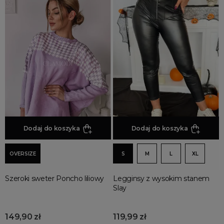
Dodaj do koszyka
Dodaj do koszyka
OVERSIZE
S
M
L
XL
Szeroki sweter Poncho liliowy
Legginsy z wysokim stanem
Slay
149,90 zł
119,99 zł