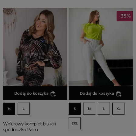
-35%
Dodaj do koszyka
Dodaj do koszyka
M
L
S
M
L
XL
Welurowy komplet bluza i
2XL
spódniczka Palm