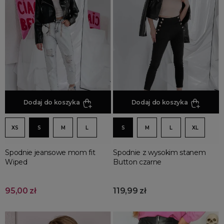
Jesienne Uroczystości
Zimowe Uroczystości
HOT SALE
Produkty Tygodnia
Różowy Październik
Black Friday
Cyber Monday
Dodaj do koszyka
Dodaj do koszyka
Black Week
Wyprzedaż noworoczna
XS
S
M
L
S
M
L
XL
Spodnie jeansowe mom fit
Spodnie z wysokim stanem
Wiped
Button czarne
95,00 zł
119,99 zł