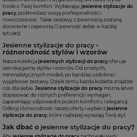
troski o Twój komfort. Wybierając
jesienne stylizacje do
pracy
, podkreślasz swoją profesjonalność i
nowoczesność. Takie zestawy z pewnością zostaną
docenione i zapewnią Ci pewność siebie w każdej
sytuacji.
Jesienne stylizacje do pracy
-
różnorodność stylów i wzorów
Nasza kolekcja
jesiennych stylizacji do pracy
oferuje
szeroką gamę stylów i wzorów. Od prostych,
minimalistycznych modeli, po bardziej ozdobne i
wyjątkowe zestawy. Dzięki temu każda kobieta znajdzie
coś dla siebie.
Jesienne stylizacje do pracy
można łatwo
dopasować do różnych preferencji i wymagań,
zapewniając odpowiedni poziom komfortu i elegancji.
Odkryj różnorodność naszej oferty i wybierz
jesienne
stylizacje do pracy
, które najlepiej wyrażają Twój styl.
Jak dbać o
jesienne stylizacje do pracy
?
Aby
jesienne stylizacje do pracy
zachowały swój