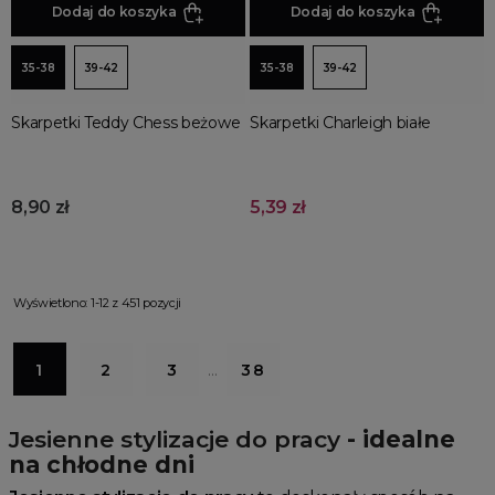
Dodaj do koszyka
Dodaj do koszyka
35-38
39-42
35-38
39-42
Skarpetki Teddy Chess beżowe
Skarpetki Charleigh białe
8,90 zł
5,39 zł
Wyświetlono: 1-12 z 451 pozycji
1
2
3
…
38
Jesienne stylizacje do pracy
- idealne
na chłodne dni