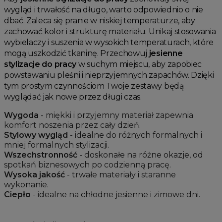
wygląd i trwałość na długo, warto odpowiednio o nie
dbać. Zaleca się pranie w niskiej temperaturze, aby
zachować kolor i strukturę materiału. Unikaj stosowania
wybielaczy i suszenia w wysokich temperaturach, które
mogą uszkodzić tkaninę. Przechowuj
jesienne
stylizacje do pracy
w suchym miejscu, aby zapobiec
powstawaniu pleśni i nieprzyjemnych zapachów. Dzięki
tym prostym czynnościom Twoje zestawy będą
wyglądać jak nowe przez długi czas.
Wygoda
- miękki i przyjemny materiał zapewnia
komfort noszenia przez cały dzień.
Stylowy wygląd
- idealne do różnych formalnych i
mniej formalnych stylizacji.
Wszechstronność
- doskonałe na różne okazje, od
spotkań biznesowych po codzienną pracę.
Wysoka jakość
- trwałe materiały i staranne
wykonanie.
Ciepło
- idealne na chłodne jesienne i zimowe dni.