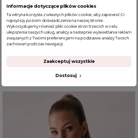
sklep z odzieżą damską
fajne ciuszki
Informacje dotyczące plików cookies
garderoba kapsułowa
komplet damski ze spodniczka
Ta witryna korzysta z własnych plików cookie, aby zapewnić Ci
najmodniejsze komplety damskie
najwyższy poziom doświadczenia na naszej stronie .
Wykorzystujemy również pliki cookie stron trzecich w celu
komplet dzianinowy damski ze spó
ulepszenia naszych usług, analizy a nastepnie wyświetlania reklam
komplet dzianinowy spódnica i bl
związanych z Twoimi preferencjami na podstawie analizy Twoich
zachowań podczas nawigacji.
Zaakceptuj wszystkie
MOGĄ CI SIĘ SPODOBAĆ
Dostosuj