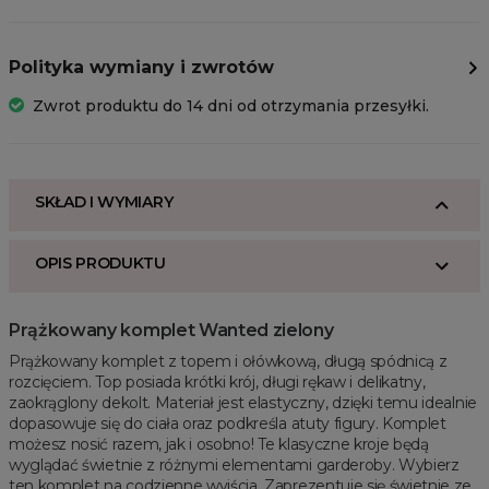
Polityka wymiany i zwrotów
Zwrot produktu do 14 dni od otrzymania przesyłki.
SKŁAD I WYMIARY
OPIS PRODUKTU
Prążkowany komplet Wanted zielony
Prążkowany komplet z topem i ołówkową, długą spódnicą z
rozcięciem. Top posiada krótki krój, długi rękaw i delikatny,
zaokrąglony dekolt. Materiał jest elastyczny, dzięki temu idealnie
dopasowuje się do ciała oraz podkreśla atuty figury. Komplet
możesz nosić razem, jak i osobno! Te klasyczne kroje będą
wyglądać świetnie z różnymi elementami garderoby. Wybierz
ten komplet na codzienne wyjścia. Zaprezentuje się świetnie ze