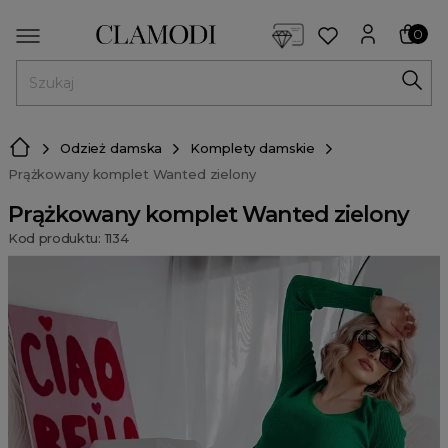
<script> dlApi = { cmd: [] }; </script> <script src="https://l
0
MENU
Odzież damska
Komplety damskie
Prążkowany komplet Wanted zielony
Prążkowany komplet Wanted zielony
Kod produktu: 1134