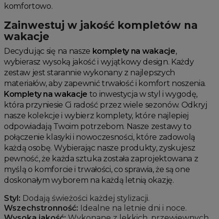
komfortowo.
Zainwestuj w jakość kompletów na
wakacje
Decydując się na nasze
komplety na wakacje
,
wybierasz wysoką jakość i wyjątkowy design. Każdy
zestaw jest starannie wykonany z najlepszych
materiałów, aby zapewnić trwałość i komfort noszenia.
Komplety na wakacje
to inwestycja w styl i wygodę,
która przyniesie Ci radość przez wiele sezonów. Odkryj
nasze kolekcje i wybierz komplety, które najlepiej
odpowiadają Twoim potrzebom. Nasze zestawy to
połączenie klasyki i nowoczesności, które zadowolą
każdą osobę. Wybierając nasze produkty, zyskujesz
pewność, że każda sztuka została zaprojektowana z
myślą o komforcie i trwałości, co sprawia, że są one
doskonałym wyborem na każdą letnią okazję.
Styl:
Dodają świeżości każdej stylizacji.
Wszechstronność:
Idealne na letnie dni i noce.
Wysoka jakość:
Wykonane z lekkich, przewiewnych