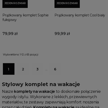
JEDEN ROZMIAR
JEDEN ROZMIAR
Prążkowany komplet Sophie
Prążkowany komplet Cool biały
fuksjowy
79,99 zł
99,99 zł
Wyświetlono: 1-12 z 65 pozycji
1
2
3
…
6
Stylowy komplet na wakacje
Nasze
komplety na wakacje
to doskonałe połączenie
wygody i stylu. Wykonane z lekkich, przewiewnych
materiałów, te zestawy zapewniają komfort noszenia
przez cały dzień.
Komplety na wakacje
są idealne na