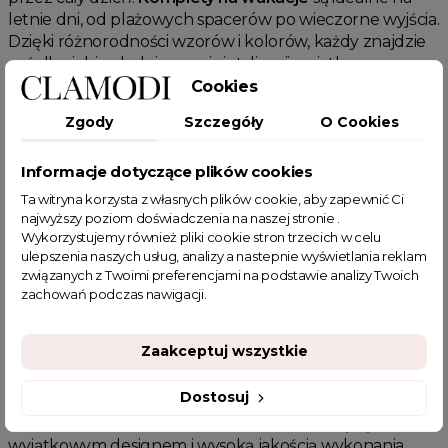
letnie dni, od plażowych spacerów po wieczorne wyjścia.
Dzięki różnorodności wzorów i kolorów, każdy znajdzie
coś dla siebie, dodając swojej stylizacji wyjątkowego
uroku i swobody.
Cookies
Dlaczego warto wybrać komplet na
Zgody
Szczegóły
O Cookies
wakacje?
Informacje dotyczące plików cookies
Wybór
kompletu na wakacje
to decyzja, która łączy w
sobie modny wygląd i funkcjonalność.
Komplety na
Ta witryna korzysta z własnych plików cookie, aby zapewnić Ci
najwyższy poziom doświadczenia na naszej stronie .
wakacje
zapewniają nie tylko stylowy wygląd, ale także
Wykorzystujemy również pliki cookie stron trzecich w celu
wygodę noszenia przez cały dzień. Lekkie i przewiewne
ulepszenia naszych usług, analizy a nastepnie wyświetlania reklam
tkaniny sprawiają, że są one idealnym wyborem na
związanych z Twoimi preferencjami na podstawie analizy Twoich
gorące dni. Możesz je nosić razem jako gotowy zestaw
zachowań podczas nawigacji.
lub łączyć z innymi elementami garderoby, tworząc
różnorodne, letnie stylizacje.
Zaakceptuj wszystkie
Unikalne cechy kompletów na
wakacje
Dostosuj
Nasze
komplety na wakacje
charakteryzują się
wyjątkowym designem i wysoką jakością wykonania.