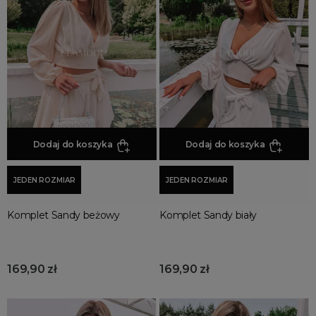
Jesienne Uroczystości
Zimowe Uroczystości
HOT SALE
Produkty Tygodnia
Różowy Październik
Black Friday
Cyber Monday
Dodaj do koszyka
Dodaj do koszyka
Black Week
Wyprzedaż noworoczna
JEDEN ROZMIAR
JEDEN ROZMIAR
Komplet Sandy beżowy
Komplet Sandy biały
169,90 zł
169,90 zł