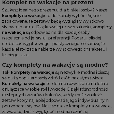
Komplet na wakacje na prezent
Szukasz idealnego prezentu dla bliskiej osoby? Nasze
komplety na wakacje
to doskonały wybór. Pięknie
zapakowane, te zestawy będą wyglądały wyjątkowo
stylowo i modnie. Dzięki swojej uniwersalności,
komplety
na wakacje
są odpowiednie dla każdej osoby,
niezależnie od jej stylu i preferencji. Podaruj bliskiej
osobie coś wyjątkowego i praktycznego, co sprawi, że
każda jej stylizacja nabierze wyjątkowego charakteru i
letniego luzu.
Czy komplety na wakacje są modne?
Tak,
komplety na wakacje
są niezwykle modne i cieszą
się dużą popularnością wśród osób na całym świecie.
Komplety na wakacje
to idealne rozwiązanie na letnie
dni, łączące w sobie styl i wygodę. Dzięki różnorodności
dostępnych wzorów i kolorów, każdy może znaleźć
zestaw, który najlepiej odpowiada jego indywidualnym
potrzebom i stylowi. Nosząc nasze komplety na wakacje,
zawsze będziesz wyglądać modnie i czuć się