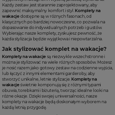
Każdy zestaw jest starannie zaprojektowany, aby
zapewnić maksymalny komfort i styl.
Komplety na
wakacje
dostępne są w różnych fasonach, od
klasycznych po bardziej nowoczesne, co pozwala na
dopasowanie do indywidualnych potrzeb i gustów.
Wybierając nasze komplety, zyskujesz pewność, że
każda stylizacja będzie wyjątkowa i niepowtarzalna.
Jak stylizować komplet na wakacje?
Komplety na wakacje
są niezwykle wszechstronne i
można je stylizować na wiele różnych sposobów. Możesz
je nosić razem jako gotowy zestaw na codzienne wyjścia,
lub łączyć z innymi elementami garderoby, aby
stworzyć unikalne, letnie stylizacje.
Komplety na
wakacje
świetnie komponują się z różnymi typami
obuwia, torebkami i biżuterią, tworząc idealne looki na
różne okazje. Dzięki swojej uniwersalności, nasze
komplety na wakacje będą doskonałym wyborem na
każdą letnią przygodę.