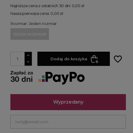
Najniższa cena z ostatnich 30 dni: 0,00 zł
Nasza pierwsza cena: 0,00 zł
Rozmiar: Jeden rozmiar
JEDEN ROZMIAR
favorite_border
Dodaj do koszyka
Wyprzedany