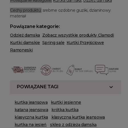
Powiązanie kategorie:
kurtka damska
,
odzież damska
Cechy produktu:
srebrne ozdobne guziki, dzianinowy
materiał
Powiązane kategorie:
Odzież damska
Zobacz wszystkie produkty Clamodi
Kurtki damskie
Spring sale
Kurtki Przejściowe
Ramoneski
POWIĄZANE TAGI
kurtka jeansowa
kurtki jesienne
katana jeansowa
krótka kurtka
klasyczna kurtka
klasyczna kurtka jeansowa
kurtka na jesień
sklep z odzieżą damską