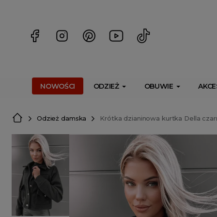
<script> dlApi = { cmd: [] }; </script> <script src="https://l
NOWOŚCI
ODZIEŻ
OBUWIE
AKCE
Odzież damska
Krótka dzianinowa kurtka Della czar