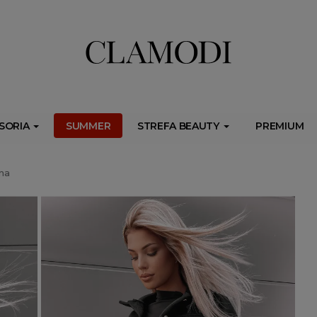
ib.onet.pl/s.csr/build/dlApi/minit.boot.min.js" async></script>
SORIA
SUMMER
STREFA BEAUTY
PREMIUM
na