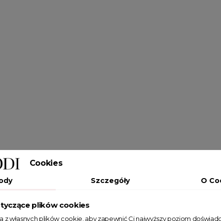
Cookies
ody
Szczegóły
O Co
tyczące plików cookies
ta z własnych plików cookie, aby zapewnić Ci najwyższy poziom doświadc