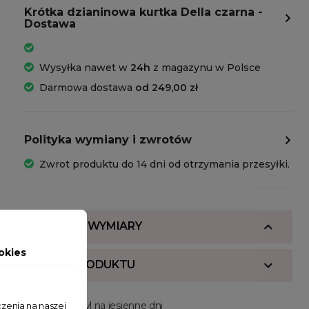
Krótka dzianinowa kurtka Della czarna -
Dostawa
Wysyłka nawet w
24h
z magazynu w Polsce
Darmowa dostawa
od 249,00 zł
Polityka wymiany i zwrotów
Zwrot produktu do 14 dni od otrzymania przesyłki.
SKŁAD I WYMIARY
okies
OPIS PRODUKTU
Elegancja i styl na jesienne dni
zenia na naszej