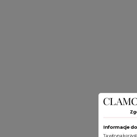
Zg
Informacje do
Ta witryna korzys