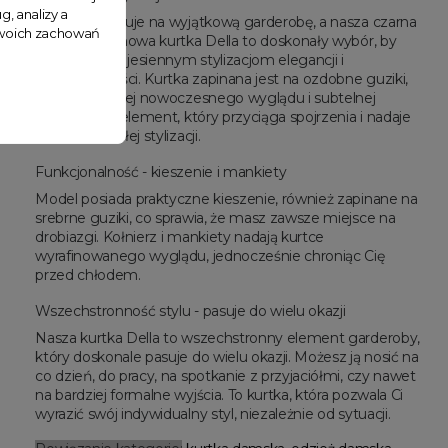
g, analizy a
Jesień zasługuje na wyjątkową garderobę, a nasza czarna
 Twoich zachowań
krótka dzianinowa kurtka Della to doskonały wybór, by
nadać swoim jesiennym stylizacjom elegancji i
nowoczesności. Kurtka zapinana jest na ozdobne guziki,
które dodają jej nowoczesnego wyglądu i subtelnej
elegancji. To element, który przyciąga spojrzenia i nadaje
charakteru całej stylizacji.
Funkcjonalność - kieszenie i mankiety
Model posiada praktyczne kieszenie, również zapinane na
srebrne guziki, co sprawia, że masz zawsze miejsce na
drobiazgi. Kołnierz i mankiety nadają kurtce
wyrafinowanego wyglądu, jednocześnie chroniąc Cię
przed chłodem.
Wszechstronność stylu - pasuje do wielu okazji
Nasza kurtka Della to wszechstronny element garderoby,
który doskonale pasuje do wielu okazji. Możesz ją nosić na
co dzień, do pracy, na spotkanie z przyjaciółmi, czy nawet
na bardziej formalne wyjścia. To kurtka, która pozwala Ci
wyrazić swój indywidualny styl, niezależnie od sytuacji.