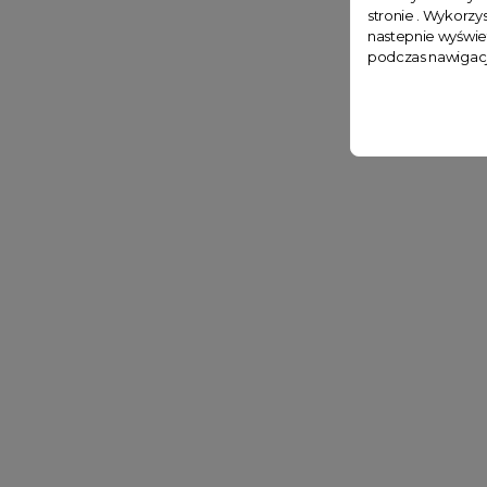
stronie . Wykorzys
nastepnie wyświe
podczas nawigacj