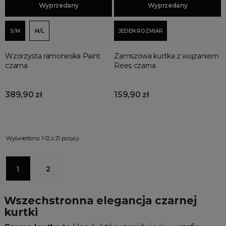
Dodaj do koszyka
Wyprzedany
Dodaj do koszyka
Wyprzedany
S/M
M/L
JEDEN ROZMIAR
Wzorzysta ramoneska Paint
Zamszowa kurtka z wiązaniem
czarna
Rees czarna
389,90 zł
159,90 zł
Wyświetlono: 1-12 z 21 pozycji
1
2
Wszechstronna elegancja czarnej
kurtki