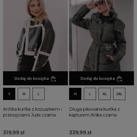
Dodaj do koszyka
Dodaj do koszyka
S
M
L
M
L
XL
2XL
Krótka kurtka z kożuszkiem i
Długa pikowana kurtka z
przeszyciami Jude czarna
kapturem Anika czarna
319,99 zł
339,99 zł