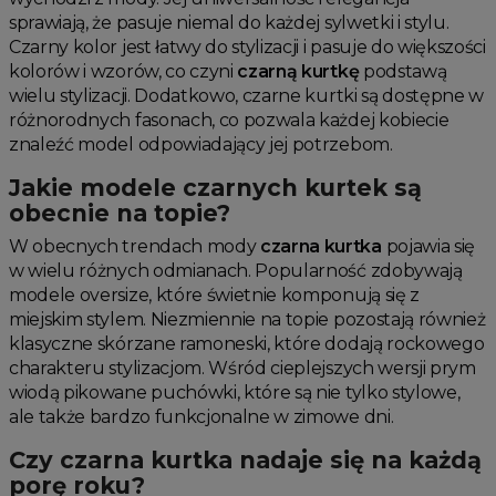
sprawiają, że pasuje niemal do każdej sylwetki i stylu.
Czarny kolor jest łatwy do stylizacji i pasuje do większości
kolorów i wzorów, co czyni
czarną kurtkę
podstawą
wielu stylizacji. Dodatkowo, czarne kurtki są dostępne w
różnorodnych fasonach, co pozwala każdej kobiecie
znaleźć model odpowiadający jej potrzebom.
Jakie modele czarnych kurtek są
obecnie na topie?
W obecnych trendach mody
czarna kurtka
pojawia się
w wielu różnych odmianach. Popularność zdobywają
modele oversize, które świetnie komponują się z
miejskim stylem. Niezmiennie na topie pozostają również
klasyczne skórzane ramoneski, które dodają rockowego
charakteru stylizacjom. Wśród cieplejszych wersji prym
wiodą pikowane puchówki, które są nie tylko stylowe,
ale także bardzo funkcjonalne w zimowe dni.
Czy czarna kurtka nadaje się na każdą
porę roku?