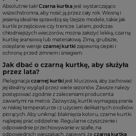
Absolutnie tak!
Czarna kurtka
jest wystarczająco
wszechstronna, aby nosić ją przez cały rok. Wiosną i
jesienią idealnie sprawdzą się lżejsze modele, takie jak
kurtki przejściowe czy trencze. Latem, podczas
chłodniejszych wieczorów, można założyć lekką, czarną
kurtkę jeansową lub materiałową. Zimą, grubszie,
ocieplane wersje
czarnej kurtki
zapewnią ciepło i
ochronę przed zimnem i śniegiem.
Jak dbać o czarną kurtkę, aby służyła
przez lata?
Pielęgnacja
czarnej kurtki
jest kluczowa, aby zachować
jej idealny wygląd przez wiele sezonów. Zawsze należy
postępować zgodnie z zaleceniami producenta
zawartymi na metce. Zazwyczaj, kurtki wymagają prania
w niskiej temperaturze i z użyciem delikatnych środków
piorących. Aby uniknąć blaknięcia koloru, czarne kurtki
najlepiej prać oddzielnie. Regularne czyszczenie i
odpowiednie przechowywanie w szafie, na
odpowiednich wieszakach, zapewni, że
czarna kurtka