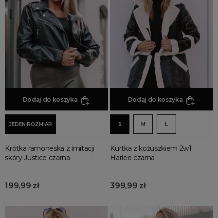
Jesienne Uroczystości
Zimowe Uroczystości
HOT SALE
Produkty Tygodnia
Różowy Październik
Black Friday
Cyber Monday
Dodaj do koszyka
Dodaj do koszyka
Black Week
Wyprzedaż noworoczna
JEDEN ROZMIAR
S
M
L
Krótka ramoneska z imitacji
Kurtka z kożuszkiem 2w1
skóry Justice czarna
Harlee czarna
199,99 zł
399,99 zł