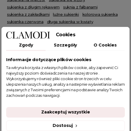
sukienka z długim rękawem
suknia z falbanami
sukienka z zakładkami
luźne sukienki
kolorowa sukienka
sukienka czerwona
długa sukienka w kwiaty
sukienka w kwiaty na wesele
Cookies
sukienka na imprezę urodzinową
sukienki w kwiaty na wesele
sukienka z falbaną
Zgody
Szczegóły
O Cookies
sukienki z tiulem
sukienki w kwiatki
jesienne stylizacje
sklep z sukienkami
sukienki duże rozmiary
Informacje dotyczące plików cookies
sukienka kopertowa midi
sukienka wieczorowa maxi
Ta witryna korzysta z własnych plików cookie, aby zapewnić Ci
sukienka wieczorowa midi
sukienka koktajlowa midi
najwyższy poziom doświadczenia na naszej stronie .
Wykorzystujemy również pliki cookie stron trzecich w celu
sukienka na urodziny
allegro sukienki na wesele
ulepszenia naszych usług, analizy a nastepnie wyświetlania reklam
sukienki midi rozkloszowane
sukienka tiulowa midi
związanych z Twoimi preferencjami na podstawie analizy Twoich
sukienka maxi z długim rękawem
zachowań podczas nawigacji.
sukienka kopertowa elegancka
sklep z odzieżą damską
jak się ubrać na komunię
klasyczne sukienki wizytowe
Zaakceptuj wszystkie
Sukienki na wesele xl
fajne ciuszki
klasyczna sukienka na wesele
modne sukienki
Dostosuj