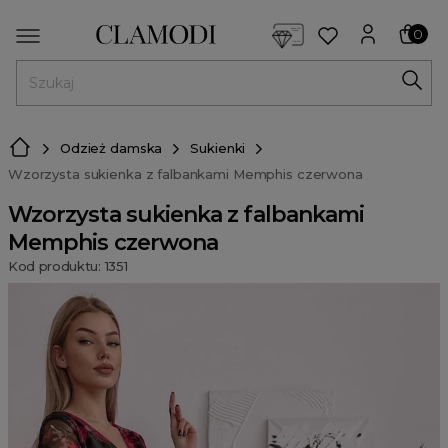
<script> dlApi = { cmd: [] }; </script> <script src="https://l
0
MENU
Odzież damska
Sukienki
Wzorzysta sukienka z falbankami Memphis czerwona
Wzorzysta sukienka z falbankami
Memphis czerwona
Kod produktu: 1351