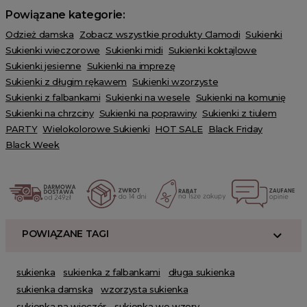
Powiązane kategorie:
Odzież damska
Zobacz wszystkie produkty Clamodi
Sukienki
Sukienki wieczorowe
Sukienki midi
Sukienki koktajlowe
Sukienki jesienne
Sukienki na imprezę
Sukienki z długim rękawem
Sukienki wzorzyste
Sukienki z falbankami
Sukienki na wesele
Sukienki na komunię
Sukienki na chrzciny
Sukienki na poprawiny
Sukienki z tiulem
PARTY
Wielokolorowe Sukienki
HOT SALE
Black Friday
Black Week
POWIĄZANE TAGI
sukienka
sukienka z falbankami
długa sukienka
sukienka damska
wzorzysta sukienka
sukienka na wieczór
sukienka we wzory