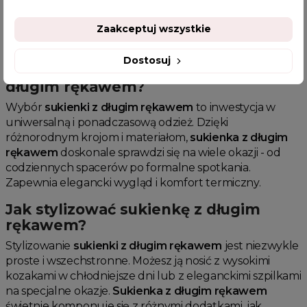
Sukienka z długim rękawem
dodaje elegancji i klasy
każdej stylizacji, jednocześnie zapewniając komfort
Zaakceptuj wszystkie
noszenia.
Dostosuj
Dlaczego warto wybrać sukienkę z
długim rękawem?
Wybór
sukienki z długim rękawem
to inwestycja w
uniwersalną i ponadczasową odzież. Dzięki
różnorodnym krojom i materiałom,
sukienka z długim
rękawem
doskonale sprawdzi się na wiele okazji - od
codziennych spacerów po formalne spotkania.
Zapewnia elegancki wygląd i komfort termiczny.
Jak stylizować sukienkę z długim
rękawem?
Stylizowanie
sukienki z długim rękawem
jest niezwykle
proste i wszechstronne. Możesz ją nosić z wysokimi
kozakami w chłodniejsze dni lub z eleganckimi szpilkami
na specjalne okazje.
Sukienka z długim rękawem
świetnie komponuje się z różnymi dodatkami, jak