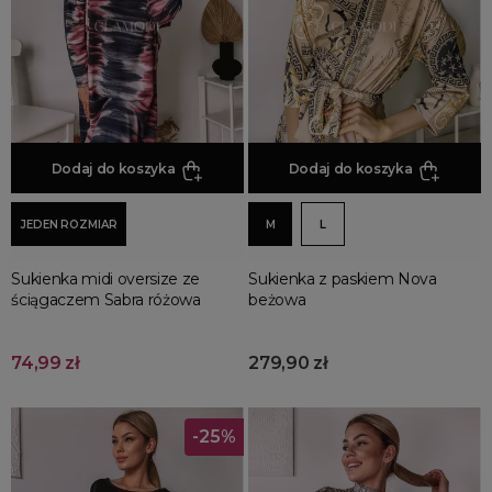
Promocja
Wyprzedaż
Summer sale
Bon podarunkowy
BACK TO SCHOOL
PREZENTY
Dodaj do koszyka
Dodaj do koszyka
ŚWIĘTA
JEDEN ROZMIAR
M
L
PARTY
Wielka wyprzedaż
Sukienka midi oversize ze
Sukienka z paskiem Nova
Najnowsze produkty
ściągaczem Sabra różowa
beżowa
Polecane produkty
Spring sale
74,99 zł
279,90 zł
SUMMER
Złote produkty
-25%
Wiosenne Uroczystości
Letnie Uroczystości