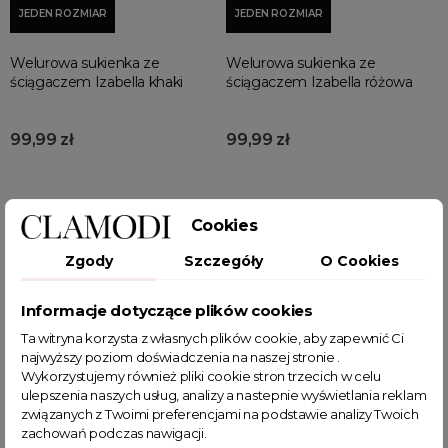
JEDEN ROZMIAR
JEDEN ROZMIAR
Welurowa sukienka ze
Welurowa sukienka ze
ściągaczem Izabella khaki
ściągaczem Izabella różowa
99,99 zł
99,99 zł
Cookies
Wyświetlono: 1-12 z 84 pozycji
Zgody
Szczegóły
O Cookies
1
2
3
…
7
Informacje dotyczące plików cookies
Ta witryna korzysta z własnych plików cookie, aby zapewnić Ci
Elegancka sukienka z długim
najwyższy poziom doświadczenia na naszej stronie .
rękawem na każdą okazję
Wykorzystujemy również pliki cookie stron trzecich w celu
ulepszenia naszych usług, analizy a nastepnie wyświetlania reklam
Sukienka z długim rękawem
to idealny wybór na różne
związanych z Twoimi preferencjami na podstawie analizy Twoich
okazje. Dzięki długim rękawom sprawdza się zarówno w
zachowań podczas nawigacji.
chłodniejsze dni, jak i podczas wieczornych wyjść.