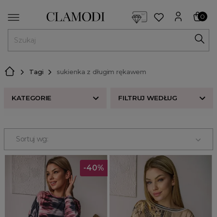
<script> dlApi = { cmd: [] }; </script> <script src="https://l
0
MENU
Tagi
sukienka z długim rękawem
KATEGORIE
FILTRUJ WEDŁUG
Nowości w butiku Clamodi
Bestsellery
Sortuj wg:
Odzież damska
Buty damskie
-40%
Akcesoria
Premium
Strefa beauty