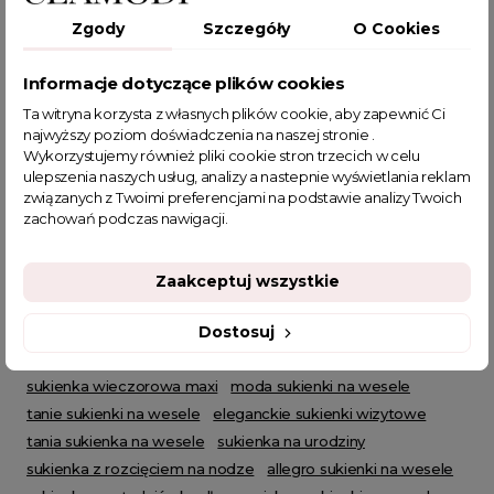
Zgody
Szczegóły
O Cookies
sukienka
długa sukienka
sukienka wieczorowa
Informacje dotyczące plików cookies
sukienka damska
długa suknia
suknia wieczorowa
moda damska
suknia na sylwestra
elegancka suknia
Ta witryna korzysta z własnych plików cookie, aby zapewnić Ci
najwyższy poziom doświadczenia na naszej stronie .
prosta sukienka na wesele
sukienka czerwona
Wykorzystujemy również pliki cookie stron trzecich w celu
sukeinka maxi
czerwona sukienka na wesele
ulepszenia naszych usług, analizy a nastepnie wyświetlania reklam
eleganckie sukienki wieczorowe
związanych z Twoimi preferencjami na podstawie analizy Twoich
zachowań podczas nawigacji.
długa sukienka z rozcięciem
eleganckie sukienki na wesele
długa sukienka na wesele
sukienki studniówkowe
zwiewna sukienka na wesele
suknia balowa
Zaakceptuj wszystkie
sklep z sukienkami
sukienki wieczorowe długie
sukienki balowe
sukienka karnawał
sukienki karnawałowe
Dostosuj
sukienki proste i eleganckie
modne sukienki na wesele
sukienka wieczorowa maxi
moda sukienki na wesele
tanie sukienki na wesele
eleganckie sukienki wizytowe
tania sukienka na wesele
sukienka na urodziny
sukienka z rozcięciem na nodze
allegro sukienki na wesele