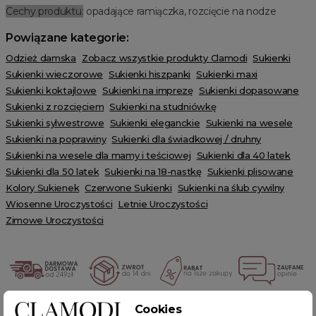
Cechy produktu:
opadające ramiączka, rozcięcie na nodze
Powiązane kategorie:
Odzież damska
Zobacz wszystkie produkty Clamodi
Sukienki
Sukienki wieczorowe
Sukienki hiszpanki
Sukienki maxi
Sukienki koktajlowe
Sukienki na imprezę
Sukienki dopasowane
Sukienki z rozcięciem
Sukienki na studniówkę
Sukienki sylwestrowe
Sukienki eleganckie
Sukienki na wesele
Sukienki na poprawiny
Sukienki dla świadkowej / druhny
Sukienki na wesele dla mamy i teściowej
Sukienki dla 40 latek
Sukienki dla 50 latek
Sukienki na 18-nastkę
Sukienki plisowane
Kolory Sukienek
Czerwone Sukienki
Sukienki na ślub cywilny
Wiosenne Uroczystości
Letnie Uroczystości
Zimowe Uroczystości
Cookies
POWIĄZANE TAGI