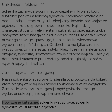
Unikalność i efektowność
Sukienka zachwyca swoim niepowtarzalnym krojem, który
subtelnie podkreśla kobiecą sylwetkę. Zmysłowe rozcięcie na
nodze dodaje kreacji nuty subtelnej zmysłowości, sprawiając, że
będziesz czuła się pewnie i uwodzicielsko. Najbardziej
charakterystycznym elementem sukienki są opadające, grube
ramiączka, które nadają całości lekkości i finezji. To detale, które
przyciągają uwagę, sprawiając, że ta sukienka wieczorowa
wyróżnia się spośród innych. Cinderella to nie tylko sukienka
wieczorowa, to manifestacja stylu i klasy. Idealna na eleganckie
przyjęcia, sylwestra, uroczystości czy wieczorne wyjścia. Każdy jej
detal został starannie przemyślany, abyś mogła błyszczeć w
najważniejszych chwilach.
Zanurz się w czerwień elegancji
Nasza sukienka wieczorowa Cinderella to propozycja dla kobiet,
które pragną czuć się wyjątkowo i olśniewać swoim wyglądem.
Zanurz się w czerwień elegancji i bądź gwiazdą każdego
wydarzenia, kreując niezapomniane chwile.
Powiązanie kategorie:
sukienki wieczorowe
,
sukienki
sylwestrowe
,
sukienki eleganckie