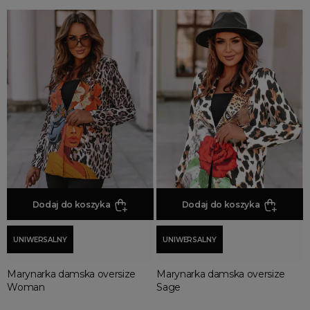
eleganckie
fajne
modne
piękne
ODCIEŃ
błękitne
miętowe
pudrowy róż
Dodaj do koszyka
Dodaj do koszyka
MORE FILTERS
UNIWERSALNY
UNIWERSALNY
Marynarka damska oversize
Marynarka damska oversize
Woman
Sage