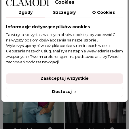
UNIWERSALNY
UNIWERSALNY
Cookies
Zgody
Szczegóły
O Cookies
Szara marynarka oversize z
Czarna marynarka oversize z
dżetami Marina
dżetami Marina
Informacje dotyczące plików cookies
Ta witryna korzysta z własnych plików cookie, aby zapewnić Ci
179,99 zł
179,99 zł
najwyższy poziom doświadczenia na naszej stronie .
Wykorzystujemy również pliki cookie stron trzecich w celu
ulepszenia naszych usług, analizy a nastepnie wyświetlania reklam
związanych z Twoimi preferencjami na podstawie analizy Twoich
zachowań podczas nawigacji.
Zaakceptuj wszystkie
Dostosuj