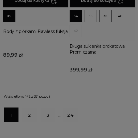
Dodaj do koszyka
Dodaj do koszyka
XS
34
36
38
40
Body z piórkami Flawless fuksja
42
Długa sukienka brokatowa
Prom czarna
89,99 zł
399,99 zł
Wyświetlono: 1-12 z 281 pozycji
1
2
3
…
24