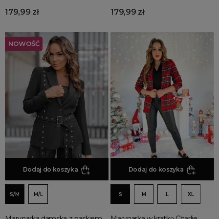
179,99 zł
179,99 zł
NOWOŚĆ
Dodaj do koszyka
Dodaj do koszyka
S/M
M/L
S
M
L
XL
Marynarka damska z paskiem
Marynarka w kratkę Charlie