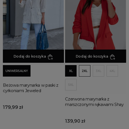
Jesienne Uroczystości
DLA KOGO
Zimowe Uroczystości
Damska
HOT SALE
KOLOR
Produkty Tygodnia
beżowe
Różowy Październik
białe
Black Friday
czarne
Dodaj do koszyka
Dodaj do koszyka
Cyber Monday
ecru
Black Week
UNIWERSALNY
XL
2XL
3XL
4XL
Wyprzedaż noworoczna
fioletowe
kolorowe
Beżowa marynarka w paski z
5XL
cyrkoniami Jeweled
niebieskie
Czerwona marynarka z
różowe
marszczonymi rękawami Shay
179,99 zł
zielone
STYL
139,90 zł
ekskluzywne