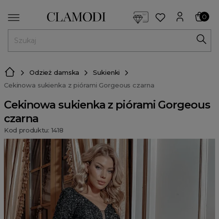
<script> dlApi = { cmd: [] }; </script> <script src="https://l
0
MENU
Odzież damska
Sukienki
Cekinowa sukienka z piórami Gorgeous czarna
Cekinowa sukienka z piórami Gorgeous
czarna
Kod produktu: 1418