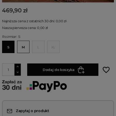
469,90 zł
Najniższa cena z ostatnich 30 dni: 0,00 zł
Nasza pierwsza cena: 0,00 zł
Rozmiar: S
S
M
L
XL
favorite_border
Dodaj do koszyka
Zapytaj o produkt