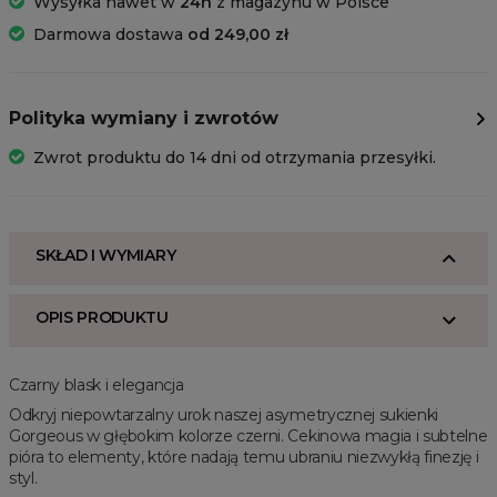
Wysyłka nawet w
24h
z magazynu w Polsce
Darmowa dostawa
od 249,00 zł
Polityka wymiany i zwrotów
Zwrot produktu do 14 dni od otrzymania przesyłki.
SKŁAD I WYMIARY
OPIS PRODUKTU
Czarny blask i elegancja
Odkryj niepowtarzalny urok naszej asymetrycznej sukienki
Gorgeous w głębokim kolorze czerni. Cekinowa magia i subtelne
pióra to elementy, które nadają temu ubraniu niezwykłą finezję i
styl.