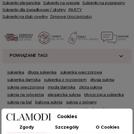
Sukienki eleganckie
Sukienki na wesele
Sukienki na poprawiny
Sukienki dla świadkowej / druhny
PARTY
Sukienki na ślub cywilny
Zimowe Uroczystości
POWIĄZANE TAGI
sukienka
długa sukienka
sukienka wieczorowa
sukienka damska
sukienka z rozcięciem
długa suknia
suknia wieczorowa
moda damska
złota suknia
suknia na sylwestra
elegancka suknia
błyszcząca sukienka
suknia na bal
balowa suknia
suknia z piórami
suknia asymetryczna
czarna suknia
sukienka cekinowa
Cookies
sukienka czarna elegancka
sukeinka maxi
sukienki czarne eleganckie
czarna sukienka na sylwestra
Zgody
Szczegóły
O Cookies
czarna sukienka z cekinami