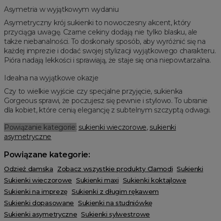
Asymetria w wyjątkowym wydaniu
Asymetryczny krój sukienki to nowoczesny akcent, który
przyciąga uwagę. Czarne cekiny dodają nie tylko blasku, ale
także niebanalności. To doskonały sposób, aby wyróżnić się na
każdej imprezie i dodać swojej stylizacji wyjątkowego charakteru.
Pióra nadają lekkości i sprawiają, że staje się ona niepowtarzalna.
Idealna na wyjątkowe okazje
Czy to wielkie wyjście czy specjalne przyjęcie, sukienka
Gorgeous sprawi, że poczujesz się pewnie i stylowo. To ubranie
dla kobiet, które cenią elegancję z subtelnym szczyptą odwagi.
Powiązanie kategorie:
sukienki wieczorowe
,
sukienki
asymetryczne
Powiązane kategorie:
Odzież damska
Zobacz wszystkie produkty Clamodi
Sukienki
Sukienki wieczorowe
Sukienki maxi
Sukienki koktajlowe
Sukienki na imprezę
Sukienki z długim rękawem
Sukienki dopasowane
Sukienki na studniówkę
Sukienki asymetryczne
Sukienki sylwestrowe