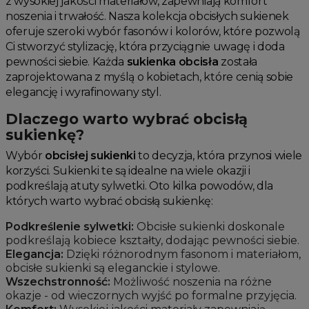
z wysokiej jakości materiałów, zapewniają komfort
noszenia i trwałość. Nasza kolekcja obcisłych sukienek
oferuje szeroki wybór fasonów i kolorów, które pozwolą
Ci stworzyć stylizację, która przyciągnie uwagę i doda
pewności siebie. Każda
sukienka obcisła
została
zaprojektowana z myślą o kobietach, które cenią sobie
elegancję i wyrafinowany styl.
Dlaczego warto wybrać obcisłą
sukienkę?
Wybór
obcisłej sukienki
to decyzja, która przynosi wiele
korzyści. Sukienki te są idealne na wiele okazji i
podkreślają atuty sylwetki. Oto kilka powodów, dla
których warto wybrać obcisłą sukienkę:
Podkreślenie sylwetki:
Obcisłe sukienki doskonale
podkreślają kobiece kształty, dodając pewności siebie.
Elegancja:
Dzięki różnorodnym fasonom i materiałom,
obcisłe sukienki są eleganckie i stylowe.
Wszechstronność:
Możliwość noszenia na różne
okazje - od wieczornych wyjść po formalne przyjęcia.