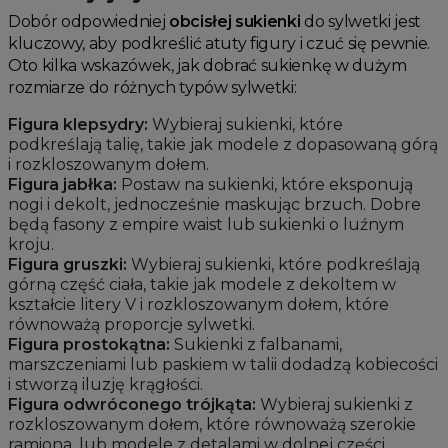
Dobór odpowiedniej
obcisłej sukienki
do sylwetki jest
kluczowy, aby podkreślić atuty figury i czuć się pewnie.
Oto kilka wskazówek, jak dobrać sukienkę w dużym
rozmiarze do różnych typów sylwetki:
Figura klepsydry:
Wybieraj sukienki, które
podkreślają talię, takie jak modele z dopasowaną górą
i rozkloszowanym dołem.
Figura jabłka:
Postaw na sukienki, które eksponują
nogi i dekolt, jednocześnie maskując brzuch. Dobre
będą fasony z empire waist lub sukienki o luźnym
kroju.
Figura gruszki:
Wybieraj sukienki, które podkreślają
górną część ciała, takie jak modele z dekoltem w
kształcie litery V i rozkloszowanym dołem, które
równoważą proporcje sylwetki.
Figura prostokątna:
Sukienki z falbanami,
marszczeniami lub paskiem w talii dodadzą kobiecości
i stworzą iluzję krągłości.
Figura odwróconego trójkąta:
Wybieraj sukienki z
rozkloszowanym dołem, które równoważą szerokie
ramiona, lub modele z detalami w dolnej części