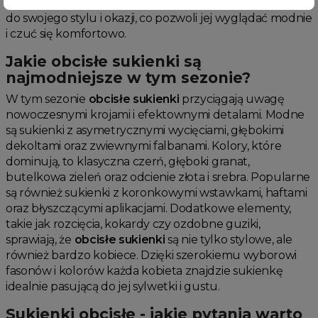
kobieta znajdzie
obcisłą sukienkę
idealnie dopasowaną
do swojego stylu i okazji, co pozwoli jej wyglądać modnie
i czuć się komfortowo.
Jakie obcisłe sukienki są
najmodniejsze w tym sezonie?
W tym sezonie
obcisłe sukienki
przyciągają uwagę
nowoczesnymi krojami i efektownymi detalami. Modne
są sukienki z asymetrycznymi wycięciami, głębokimi
dekoltami oraz zwiewnymi falbanami. Kolory, które
dominują, to klasyczna czerń, głęboki granat,
butelkowa zieleń oraz odcienie złota i srebra. Popularne
są również sukienki z koronkowymi wstawkami, haftami
oraz błyszczącymi aplikacjami. Dodatkowe elementy,
takie jak rozcięcia, kokardy czy ozdobne guziki,
sprawiają, że
obcisłe sukienki
są nie tylko stylowe, ale
również bardzo kobiece. Dzięki szerokiemu wyborowi
fasonów i kolorów każda kobieta znajdzie sukienkę
idealnie pasującą do jej sylwetki i gustu.
Sukienki obcisłe - jakie pytania warto