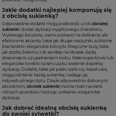
Jakie dodatki najlepiej komponują się
z obcisłą sukienką?
Odpowiednie dodatki mogą podkreślić urok
obcisłej
sukienki
i dodać stylizacji wyjątkowego charakteru.
Wybierając biżuterię, warto postawić na delikatne, ale
efektowne akcenty, takie jak długie naszyjniki, subtelne
bransoletki i eleganckie kolczyki. Klasyczne buty, takie
jak szpilki, baleriny lub sandały na obcasie, będą
doskonałym uzupełnieniem looku. Małe kopertówki lub
eleganckie torebki na łańcuszku świetnie dopełnią
stylizację. Dodatki, takie jak paski, szale czy kapelusze,
mogą odmienić każdą sukienkę, nadając jej
indywidualnego stylu. Dzięki odpowiednio dobranym
akcesoriom,
obcisłe sukienki
można nosić na wiele
różnych sposobów, tworząc unikalne i eleganckie
stylizacje.
Jak dobrać idealną obcisłą sukienkę
do swojej sylwetki?