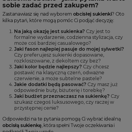
sobie zadać przed zakupem?
Zastanawiasz się nad wyborem
obcisłej sukienki
? Oto
kilka pytań, które mogą pomóc Ci podjąć decyzję:
Na jaką okazję jest sukienka?
Czy jest to
formalne wydarzenie, codzienna stylizacja, czy
może coś bardziej casualowego?
Jaki fason najlepiej pasuje do mojej sylwetki?
Czy preferujesz sukienki dopasowane,
rozkloszowane, z dekoltem czy bez?
Jaki kolor będzie najlepszy?
Czy chcesz
postawić na klasyczną czerń, odważne
czerwienie, a może subtelne pastele?
Jakie dodatki będą pasować?
Czy masz już
odpowiednie buty, biżuterię i torebkę?
Jaki budżet przeznaczasz na sukienkę?
Czy
szukasz czegoś luksusowego, czy raczej w
przystępnej cenie?
Odpowiedzi na te pytania pomogą Ci wybrać idealną
obcisłą sukienkę
, która spełni Twoje oczekiwania i
podkreśli Twoją urodę.