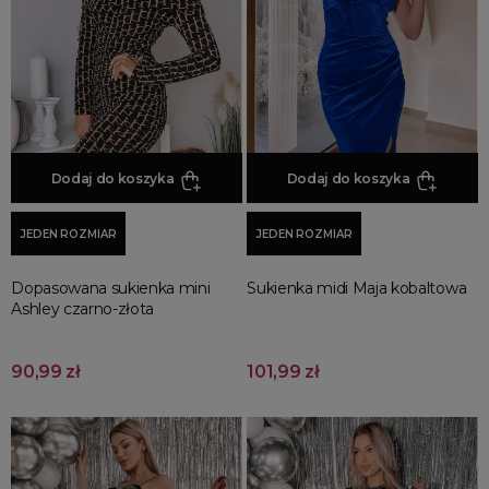
Jesienne Uroczystości
Zimowe Uroczystości
HOT SALE
Produkty Tygodnia
Różowy Październik
Dodaj do koszyka
Dodaj do koszyka
Black Friday
Cyber Monday
JEDEN ROZMIAR
JEDEN ROZMIAR
Black Week
Wyprzedaż noworoczna
Dopasowana sukienka mini
Sukienka midi Maja kobaltowa
Ashley czarno-złota
90,99 zł
101,99 zł