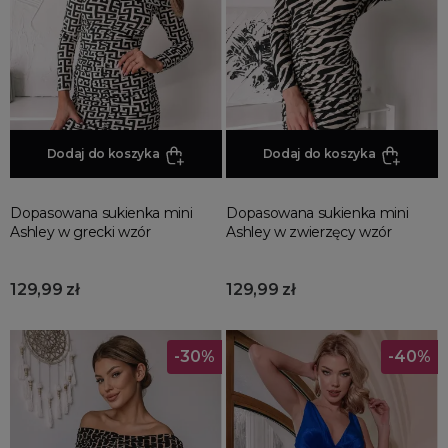
Promocja
Wyprzedaż
Summer sale
Bon podarunkowy
BACK TO SCHOOL
PREZENTY
Dodaj do koszyka
Dodaj do koszyka
ŚWIĘTA
PARTY
Dopasowana sukienka mini
Dopasowana sukienka mini
Ashley w grecki wzór
Ashley w zwierzęcy wzór
Wielka wyprzedaż
Najnowsze produkty
129,99 zł
129,99 zł
Polecane produkty
Spring sale
-30%
-40%
SUMMER
Złote produkty
Wiosenne Uroczystości
Letnie Uroczystości